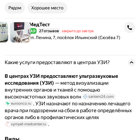
Рядом
Хорошее место
МедТест
МедТест
4,9
27 отзывов
закрыто до завтра
Рейтинг 4,9 из 5
Адрес: ул. Ленина, 7, посёлок Ильинский (Сюзёва 7) .
ул. Ленина, 7, посёлок Ильинский (Сюзёва 7)
Какие услуги предоставляют в центрах УЗИ?
В центрах УЗИ предоставляют ультразвуковые
исследования (УЗИ)
— метод визуализации
внутренних органов и тканей с помощью
высокочастотных звуковых волн
santem24.com
. УЗИ назначают по назначению лечащего
euroonco.ru
врача при подозрении на сбои в работе определённых
органов либо в профилактических целях
.
vympel-medcenter.ru
Виды