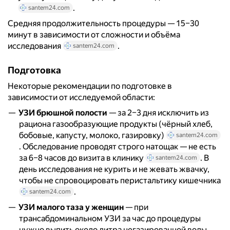
.
santem24.com
Средняя продолжительность процедуры — 15–30
минут в зависимости от сложности и объёма
исследования
.
santem24.com
Подготовка
Некоторые рекомендации по подготовке в
зависимости от исследуемой области:
УЗИ брюшной полости
— за 2–3 дня исключить из
рациона газообразующие продукты (чёрный хлеб,
бобовые, капусту, молоко, газировку)
santem24.com
. Обследование проводят строго натощак — не есть
за 6–8 часов до визита в клинику
. В
santem24.com
день исследования не курить и не жевать жвачку,
чтобы не спровоцировать перистальтику кишечника
.
santem24.com
УЗИ малого таза у женщин
— при
трансабдоминальном УЗИ за час до процедуры
нужно выпить около литра негазированной воды,