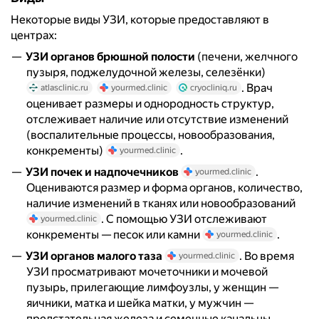
Некоторые виды УЗИ, которые предоставляют в
центрах:
УЗИ органов брюшной полости
(печени, желчного
пузыря, поджелудочной железы, селезёнки)
. Врач
atlasclinic.ru
yourmed.clinic
cryocliniq.ru
оценивает размеры и однородность структур,
отслеживает наличие или отсутствие изменений
(воспалительные процессы, новообразования,
конкременты)
.
yourmed.clinic
УЗИ почек и надпочечников
.
yourmed.clinic
Оцениваются размер и форма органов, количество,
наличие изменений в тканях или новообразований
. С помощью УЗИ отслеживают
yourmed.clinic
конкременты — песок или камни
.
yourmed.clinic
УЗИ органов малого таза
. Во время
yourmed.clinic
УЗИ просматривают мочеточники и мочевой
пузырь, прилегающие лимфоузлы, у женщин —
яичники, матка и шейка матки, у мужчин —
предстательная железа и семенные канальцы