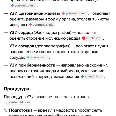
.
yourmed.clinic
УЗИ щитовидной железы
. Позволяет
yourmed.clinic
оценить размеры и форму органа, отследить кисты
или узлы
.
yourmed.clinic
УЗИ сердца
(Эхокардиография) — позволяет
оценить строение и функцию сердца
.
cmclinic.ru
УЗИ сосудов
(допплерография) — помогает изучить
направление и скорость кровотока в крупных
сосудах
.
euroonco.ru
УЗИ при беременности
— направлено на скрининг,
оценку состояния плода и эмбриона, исключение
осложнений в период вынашивания
.
atlasclinic.ru
Процедура
Процедура УЗИ включает несколько этапов
:
santem24.com
Подготовка
— врач или медсестра просят снять
одежду с исследуемой области тела, снять