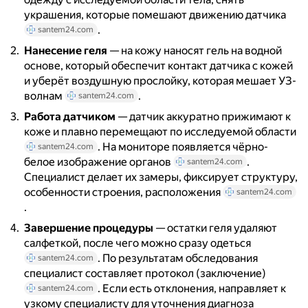
украшения, которые помешают движению датчика
.
santem24.com
Нанесение геля
— на кожу наносят гель на водной
основе, который обеспечит контакт датчика с кожей
и уберёт воздушную прослойку, которая мешает УЗ-
волнам
.
santem24.com
Работа датчиком
— датчик аккуратно прижимают к
коже и плавно перемещают по исследуемой области
. На мониторе появляется чёрно-
santem24.com
белое изображение органов
.
santem24.com
Специалист делает их замеры, фиксирует структуру,
особенности строения, расположения
santem24.com
.
Завершение процедуры
— остатки геля удаляют
салфеткой, после чего можно сразу одеться
. По результатам обследования
santem24.com
специалист составляет протокол (заключение)
. Если есть отклонения, направляет к
santem24.com
узкому специалисту для уточнения диагноза