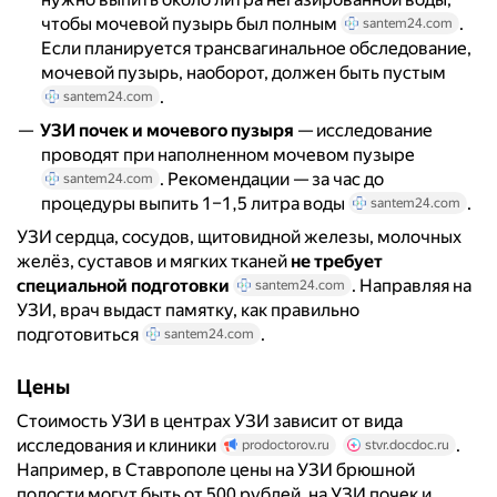
чтобы мочевой пузырь был полным
.
santem24.com
Если планируется трансвагинальное обследование,
мочевой пузырь, наоборот, должен быть пустым
.
santem24.com
УЗИ почек и мочевого пузыря
— исследование
проводят при наполненном мочевом пузыре
. Рекомендации — за час до
santem24.com
процедуры выпить 1–1,5 литра воды
.
santem24.com
УЗИ сердца, сосудов, щитовидной железы, молочных
желёз, суставов и мягких тканей
не требует
специальной подготовки
. Направляя на
santem24.com
УЗИ, врач выдаст памятку, как правильно
подготовиться
.
santem24.com
Цены
Стоимость УЗИ в центрах УЗИ зависит от вида
исследования и клиники
.
prodoctorov.ru
stvr.docdoc.ru
Например, в Ставрополе цены на УЗИ брюшной
полости могут быть от 500 рублей, на УЗИ почек и