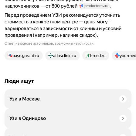
надпочечников — от 800 рублей
.
prodoctorov.ru
Перед проведением УЗИ рекомендуется уточнить
стоимость в конкретном центре — цены могут
варьироваться в зависимости от клиники и условий
проведения (например, наличие скидок).
Ответ на основе источников, возможны неточности.
21 источник
base.garant.ru
atlasclinic.ru
l-med.ru
yourmed.
Люди ищут
Узи в Москве
Узи в Одинцово