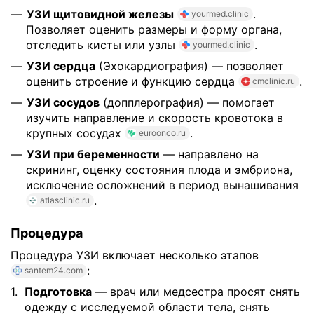
УЗИ щитовидной железы
.
yourmed.clinic
Позволяет оценить размеры и форму органа,
отследить кисты или узлы
.
yourmed.clinic
УЗИ сердца
(Эхокардиография) — позволяет
оценить строение и функцию сердца
.
cmclinic.ru
УЗИ сосудов
(допплерография) — помогает
изучить направление и скорость кровотока в
крупных сосудах
.
euroonco.ru
УЗИ при беременности
— направлено на
скрининг, оценку состояния плода и эмбриона,
исключение осложнений в период вынашивания
.
atlasclinic.ru
Процедура
Процедура УЗИ включает несколько этапов
:
santem24.com
Подготовка
— врач или медсестра просят снять
одежду с исследуемой области тела, снять