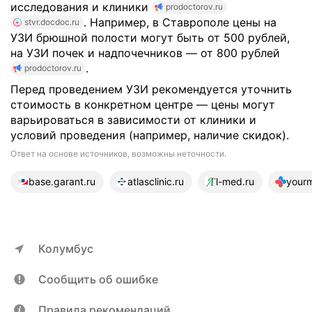
исследования и клиники
prodoctorov.ru
. Например, в Ставрополе цены на
stvr.docdoc.ru
УЗИ брюшной полости могут быть от 500 рублей,
на УЗИ почек и надпочечников — от 800 рублей
.
prodoctorov.ru
Перед проведением УЗИ рекомендуется уточнить
стоимость в конкретном центре — цены могут
варьироваться в зависимости от клиники и
условий проведения (например, наличие скидок).
Ответ на основе источников, возможны неточности.
21 источник
base.garant.ru
atlasclinic.ru
l-med.ru
yourm
Колумбус
Сообщить об ошибке
Правила рекомендаций