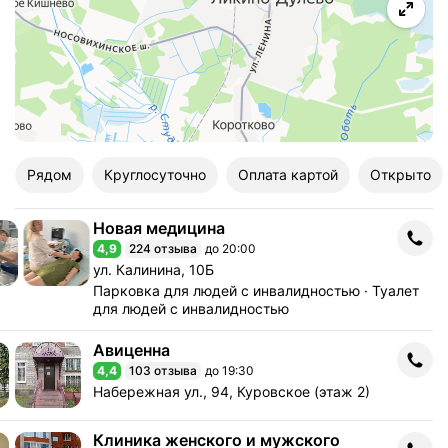
Рядом
Круглосуточно
Оплата картой
Открыто
Новая медицина
Новая медицина
4,9
224 отзыва
до 20:00
Рейтинг 4,9 из 5
Адрес: ул. Калинина, 10Б .
ул. Калинина, 10Б
Парковка для людей с инвалидностью
Туалет
для людей с инвалидностью
Авиценна
Авиценна
4,4
103 отзыва
до 19:30
Рейтинг 4,4 из 5
Адрес: Набережная ул., 94, Куровское (этаж 2) .
Набережная ул., 94, Куровское (этаж 2)
Клиника женского и мужского
Клиника женского и мужского здоровья