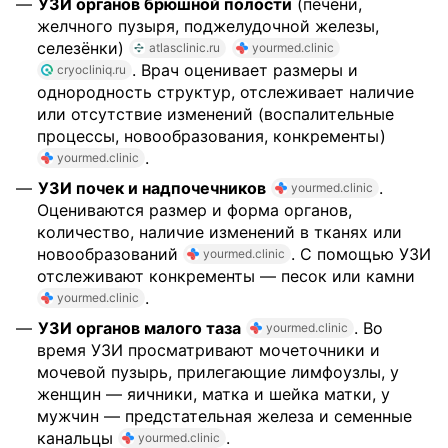
УЗИ органов брюшной полости
(печени,
желчного пузыря, поджелудочной железы,
селезёнки)
atlasclinic.ru
yourmed.clinic
. Врач оценивает размеры и
cryocliniq.ru
однородность структур, отслеживает наличие
или отсутствие изменений (воспалительные
процессы, новообразования, конкременты)
.
yourmed.clinic
УЗИ почек и надпочечников
.
yourmed.clinic
Оцениваются размер и форма органов,
количество, наличие изменений в тканях или
новообразований
. С помощью УЗИ
yourmed.clinic
отслеживают конкременты — песок или камни
.
yourmed.clinic
УЗИ органов малого таза
. Во
yourmed.clinic
время УЗИ просматривают мочеточники и
мочевой пузырь, прилегающие лимфоузлы, у
женщин — яичники, матка и шейка матки, у
мужчин — предстательная железа и семенные
канальцы
.
yourmed.clinic