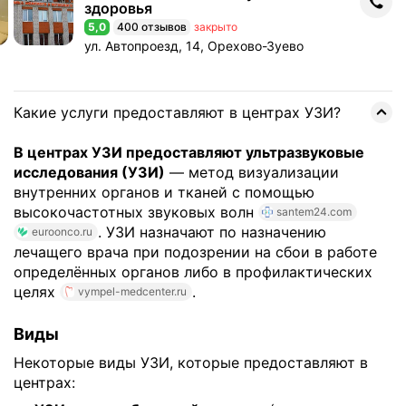
здоровья
5,0
400 отзывов
закрыто
Рейтинг 5,0 из 5
Адрес: ул. Автопроезд, 14, Орехово-Зуево .
ул. Автопроезд, 14, Орехово-Зуево
Какие услуги предоставляют в центрах УЗИ?
В центрах УЗИ предоставляют ультразвуковые
исследования (УЗИ)
— метод визуализации
внутренних органов и тканей с помощью
высокочастотных звуковых волн
santem24.com
. УЗИ назначают по назначению
euroonco.ru
лечащего врача при подозрении на сбои в работе
определённых органов либо в профилактических
целях
.
vympel-medcenter.ru
Виды
Некоторые виды УЗИ, которые предоставляют в
центрах: