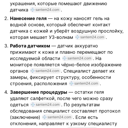
украшения, которые помешают движению
датчика
.
santem24.com
Нанесение геля
— на кожу наносят гель на
водной основе, который обеспечит контакт
датчика с кожей и уберёт воздушную прослойку,
которая мешает УЗ-волнам
.
santem24.com
Работа датчиком
— датчик аккуратно
прижимают к коже и плавно перемещают по
исследуемой области
. На
santem24.com
мониторе появляется чёрно-белое изображение
органов
. Специалист делает их
santem24.com
замеры, фиксирует структуру, особенности
строения, расположения
.
santem24.com
Завершение процедуры
— остатки геля
удаляют салфеткой, после чего можно сразу
одеться
. По результатам
santem24.com
обследования специалист составляет протокол
(заключение)
. Если есть
santem24.com
отклонения, направляет к узкому специалисту