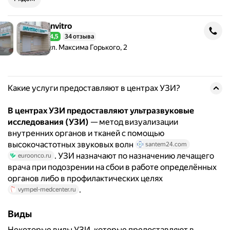
Invitro
Invitro
4,5
34 отзыва
Рейтинг 4,5 из 5
Адрес: ул. Максима Горького, 2 .
ул. Максима Горького, 2
Какие услуги предоставляют в центрах УЗИ?
В центрах УЗИ предоставляют ультразвуковые
исследования (УЗИ)
— метод визуализации
внутренних органов и тканей с помощью
высокочастотных звуковых волн
santem24.com
. УЗИ назначают по назначению лечащего
euroonco.ru
врача при подозрении на сбои в работе определённых
органов либо в профилактических целях
.
vympel-medcenter.ru
Виды
Некоторые виды УЗИ, которые предоставляют в