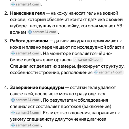
.
santem24.com
Нанесение геля
— на кожу наносят гель на водной
основе, который обеспечит контакт датчика с кожей
и уберёт воздушную прослойку, которая мешает УЗ-
волнам
.
santem24.com
Работа датчиком
— датчик аккуратно прижимают к
коже и плавно перемещают по исследуемой области
. На мониторе появляется чёрно-
santem24.com
белое изображение органов
.
santem24.com
Специалист делает их замеры, фиксирует структуру,
особенности строения, расположения
santem24.com
.
Завершение процедуры
— остатки геля удаляют
салфеткой, после чего можно сразу одеться
. По результатам обследования
santem24.com
специалист составляет протокол (заключение)
. Если есть отклонения, направляет к
santem24.com
узкому специалисту для уточнения диагноза
.
santem24.com