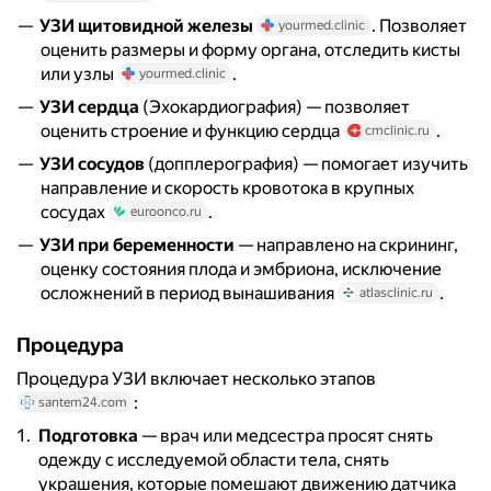
УЗИ щитовидной железы
. Позволяет
yourmed.clinic
оценить размеры и форму органа, отследить кисты
или узлы
.
yourmed.clinic
УЗИ сердца
(Эхокардиография) — позволяет
оценить строение и функцию сердца
.
cmclinic.ru
УЗИ сосудов
(допплерография) — помогает изучить
направление и скорость кровотока в крупных
сосудах
.
euroonco.ru
УЗИ при беременности
— направлено на скрининг,
оценку состояния плода и эмбриона, исключение
осложнений в период вынашивания
.
atlasclinic.ru
Процедура
Процедура УЗИ включает несколько этапов
:
santem24.com
Подготовка
— врач или медсестра просят снять
одежду с исследуемой области тела, снять
украшения, которые помешают движению датчика