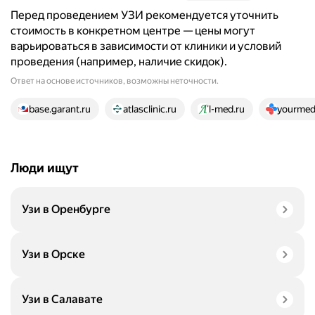
Перед проведением УЗИ рекомендуется уточнить
стоимость в конкретном центре — цены могут
варьироваться в зависимости от клиники и условий
проведения (например, наличие скидок).
Ответ на основе источников, возможны неточности.
21 источник
base.garant.ru
atlasclinic.ru
l-med.ru
yourmed.
Люди ищут
Узи в Оренбурге
Узи в Орске
Узи в Салавате