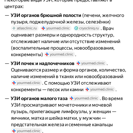
центрах:
УЗИ органов брюшной полости
(печени, желчного
пузыря, поджелудочной железы, селезёнки)
. Врач
atlasclinic.ru
yourmed.clinic
cryocliniq.ru
оценивает размеры и однородность структур,
отслеживает наличие или отсутствие изменений
(воспалительные процессы, новообразования,
конкременты)
.
yourmed.clinic
УЗИ почек и надпочечников
.
yourmed.clinic
Оцениваются размер и форма органов, количество,
наличие изменений в тканях или новообразований
. С помощью УЗИ отслеживают
yourmed.clinic
конкременты — песок или камни
.
yourmed.clinic
УЗИ органов малого таза
. Во время
yourmed.clinic
УЗИ просматривают мочеточники и мочевой
пузырь, прилегающие лимфоузлы, у женщин —
яичники, матка и шейка матки, у мужчин —
предстательная железа и семенные канальцы
.
yourmed.clinic