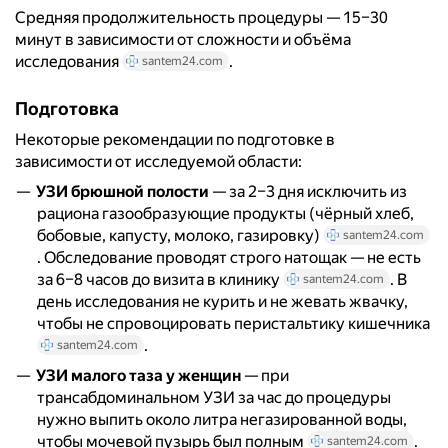
Средняя продолжительность процедуры — 15–30
минут в зависимости от сложности и объёма
исследования
.
santem24.com
Подготовка
Некоторые рекомендации по подготовке в
зависимости от исследуемой области:
УЗИ брюшной полости
— за 2–3 дня исключить из
рациона газообразующие продукты (чёрный хлеб,
бобовые, капусту, молоко, газировку)
santem24.com
. Обследование проводят строго натощак — не есть
за 6–8 часов до визита в клинику
. В
santem24.com
день исследования не курить и не жевать жвачку,
чтобы не спровоцировать перистальтику кишечника
.
santem24.com
УЗИ малого таза у женщин
— при
трансабдоминальном УЗИ за час до процедуры
нужно выпить около литра негазированной воды,
чтобы мочевой пузырь был полным
.
santem24.com