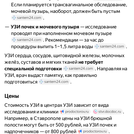
Если планируется трансвагинальное обследование,
мочевой пузырь, наоборот, должен быть пустым
.
santem24.com
УЗИ почек и мочевого пузыря
— исследование
проводят при наполненном мочевом пузыре
. Рекомендации — за час до
santem24.com
процедуры выпить 1–1,5 литра воды
.
santem24.com
УЗИ сердца, сосудов, щитовидной железы, молочных
желёз, суставов и мягких тканей
не требует
специальной подготовки
. Направляя на
santem24.com
УЗИ, врач выдаст памятку, как правильно
подготовиться
.
santem24.com
Цены
Стоимость УЗИ в центрах УЗИ зависит от вида
исследования и клиники
.
prodoctorov.ru
stvr.docdoc.ru
Например, в Ставрополе цены на УЗИ брюшной
полости могут быть от 500 рублей, на УЗИ почек и
надпочечников — от 800 рублей
.
prodoctorov.ru