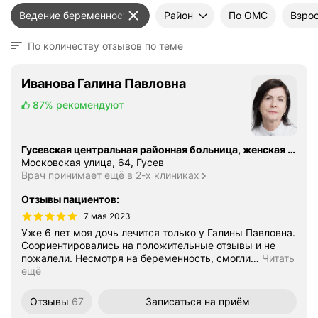
Ведение беременности
Район
По ОМС
Взрос
По количеству отзывов по теме
Иванова Галина Павловна
87%
рекомендуют
Гусевская центральная районная больница, женская консультация
Московская улица, 64, Гусев
Врач принимает ещё в 2-х клиниках
Отзывы пациентов
:
7 мая 2023
Уже 6 лет моя дочь лечится только у Галины Павловна.
Соориентировались на положительные отзывы и не
пожалели. Несмотря на беременность, смогли
…
Читать
ещё
Отзывы
67
Записаться
на приём