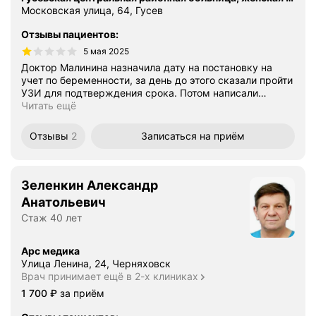
Московская улица, 64, Гусев
Отзывы пациентов
:
5 мая 2025
Доктор Малинина назначила дату на постановку на
учет по беременности, за день до этого сказали пройти
УЗИ для подтверждения срока. Потом написали
…
Читать ещё
Отзывы
2
Записаться
на приём
Зеленкин Александр
Анатольевич
Стаж 40 лет
Арс медика
Улица Ленина, 24, Черняховск
Врач принимает ещё в 2-х клиниках
Цена
1700
1 700
₽
за приём