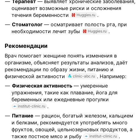
Терапевт
— выявляет хронические заболевания,
оценивает возможные риски и осложнения
течения беременности
.
Huggies.ru
Стоматолог
— осматривает полость рта, при
необходимости лечит зубы
.
Huggies.ru
Рекомендации
Врач помогает женщине понять изменения в
организме, объясняет результаты анализов, даёт
рекомендации по образу жизни, питанию и
физической активности
. Например:
clinic-abc.ru
Физическая активность
— умеренные
упражнения, такие как плавание, йога для
беременных или ежедневные прогулки
.
institut-clinic.ru
Питание
— рацион, богатый железом, кальцием
и белками, рекомендуется употреблять много
фруктов, овощей, цельнозерновых продуктов, а
также постное мясо и рыбу
.
institut-clinic.ru