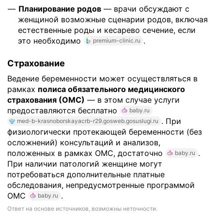
Планирование родов
— врачи обсуждают с
женщиной возможные сценарии родов, включая
естественные роды и кесарево сечение, если
это необходимо
.
premium-clinic.ru
Страхование
Ведение беременности может осуществляться в
рамках
полиса обязательного медицинского
страхования (ОМС)
— в этом случае услуги
предоставляются бесплатно
baby.ru
. При
med-b-krasnoborskayacrb-r29.gosweb.gosuslugi.ru
физиологически протекающей беременности (без
осложнений) консультаций и анализов,
положенных в рамках ОМС, достаточно
.
baby.ru
При наличии патологий женщине могут
потребоваться дополнительные платные
обследования, непредусмотренные программой
ОМС
.
baby.ru
Ответ на основе источников, возможны неточности.