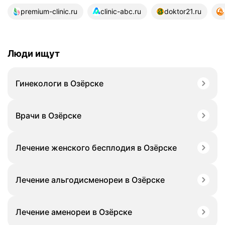
24 источника
premium-clinic.ru
clinic-abc.ru
doktor21.ru
Люди ищут
Гинекологи в Озёрске
Врачи в Озёрске
Лечение женского бесплодия в Озёрске
Лечение альгодисменореи в Озёрске
Лечение аменореи в Озёрске