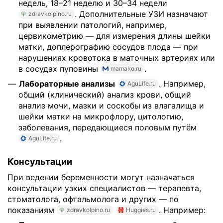
недель, 18–21 неделю и 30–34 недели
. Дополнительные УЗИ назначают
zdravkolpino.ru
при выявлении патологий, например,
цервикометрию — для измерения длины шейки
матки, доплерографию сосудов плода — при
нарушениях кровотока в маточных артериях или
в сосудах пуповины
.
mamako.ru
Лабораторные анализы
. Например,
AguLife.ru
общий (клинический) анализ крови, общий
анализ мочи, мазки и соскобы из влагалища и
шейки матки на микрофлору, цитологию,
заболевания, передающиеся половым путём
.
AguLife.ru
Консультации
При ведении беременности могут назначаться
консультации узких специалистов — терапевта,
стоматолога, офтальмолога и других — по
показаниям
. Например:
zdravkolpino.ru
Huggies.ru