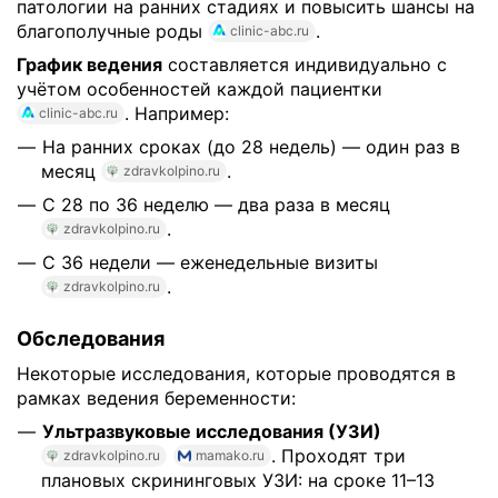
патологии на ранних стадиях и повысить шансы на
благополучные роды
.
clinic-abc.ru
График ведения
составляется индивидуально с
учётом особенностей каждой пациентки
. Например:
clinic-abc.ru
На ранних сроках (до 28 недель) — один раз в
месяц
.
zdravkolpino.ru
С 28 по 36 неделю — два раза в месяц
.
zdravkolpino.ru
С 36 недели — еженедельные визиты
.
zdravkolpino.ru
Обследования
Некоторые исследования, которые проводятся в
рамках ведения беременности:
Ультразвуковые исследования (УЗИ)
. Проходят три
zdravkolpino.ru
mamako.ru
плановых скрининговых УЗИ: на сроке 11–13