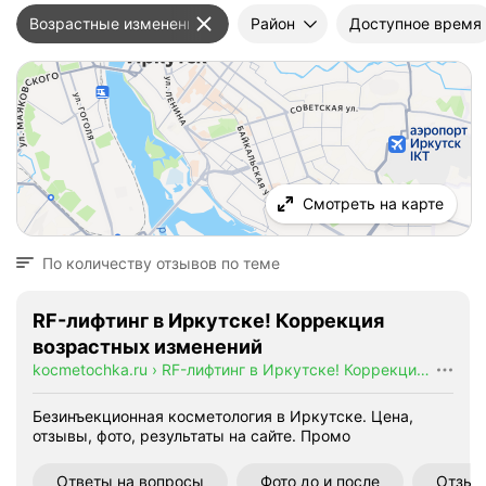
Возрастные изменения кожи
Район
Доступное время
Смотреть на карте
По количеству отзывов по теме
RF-лифтинг в Иркутске! Коррекция
возрастных изменений
kocmetochka.ru
›
RF-лифтинг в Иркутске! Коррекция возрастных изменений
Безинъекционная косметология в Иркутске. Цена,
отзывы, фото, результаты на сайте.
Промо
Ответы на вопросы
Фото до и после
Отзыв