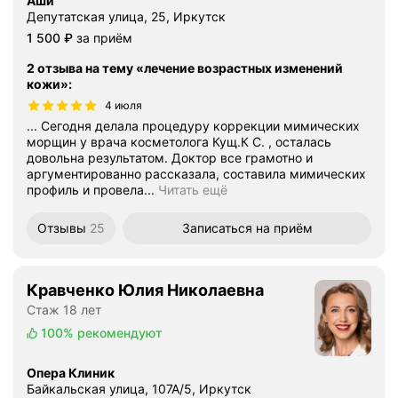
Аши
Депутатская улица, 25, Иркутск
Цена
1500
1 500
₽
за приём
2 отзыва на тему «лечение возрастных изменений
кожи»
:
4 июля
... Сегодня делала процедуру коррекции мимических
морщин у врача косметолога Кущ.К С. , осталась
довольна результатом. Доктор все грамотно и
аргументированно рассказала, составила мимических
профиль и провела...
Читать ещё
Отзывы
25
Записаться
на приём
Кравченко Юлия Николаевна
Стаж 18 лет
100%
рекомендуют
Опера Клиник
Байкальская улица, 107А/5, Иркутск