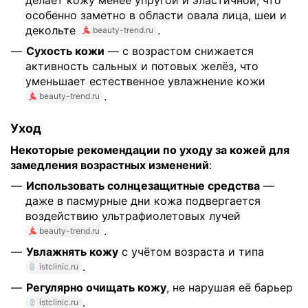
делает кожу менее упругой и эластичной, что
особенно заметно в области овала лица, шеи и
декольте
.
beauty-trend.ru
Сухость кожи
— с возрастом снижается
активность сальных и потовых желёз, что
уменьшает естественное увлажнение кожи
.
beauty-trend.ru
Уход
Некоторые рекомендации по уходу за кожей для
замедления возрастных изменений
:
Использовать солнцезащитные средства
—
даже в пасмурные дни кожа подвергается
воздействию ультрафиолетовых лучей
.
beauty-trend.ru
Увлажнять кожу
с учётом возраста и типа
.
istclinic.ru
Регулярно очищать кожу
, не нарушая её барьер
.
istclinic.ru