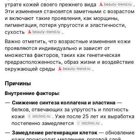
утрате кожей своего прежнего вида
.
beauty-trend.ru
Эти изменения становятся заметными с возрастом
и включают такие проявления, как морщины,
пигментация, потеря упругости и эластичности,
сухость
.
beauty-trend.ru
Важно отметить, что возрастные изменения кожи
проявляются индивидуально и зависят от
множества факторов, таких как генетическая
предрасположенность, образ жизни и воздействие
окружающей среды
.
beauty-trend.ru
Причины
Внутренние факторы
:
Снижение синтеза коллагена и эластина
—
белков, отвечающих за упругость и плотность
кожи
. Уже после 25 лет их выработка
istclinic.ru
постепенно замедляется
.
istclinic.ru
Замедление регенерации клеток
— обновление
кожи происходит медленнее, роговой слой