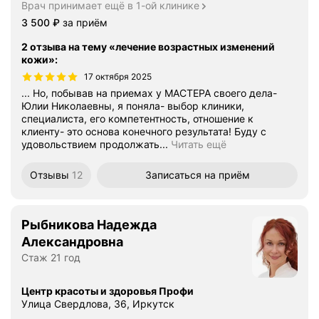
Врач принимает ещё в 1-ой клинике
Цена
3500
3 500
₽
за приём
2 отзыва на тему «лечение возрастных изменений
кожи»
:
17 октября 2025
... Но, побывав на приемах у МАСТЕРА своего дела-
Юлии Николаевны, я поняла- выбор клиники,
специалиста, его компетентность, отношение к
клиенту- это основа конечного результата! Буду с
удовольствием продолжать...
Читать ещё
Отзывы
12
Записаться
на приём
Рыбникова Надежда
Александровна
Стаж 21 год
Центр красоты и здоровья Профи
Улица Свердлова, 36, Иркутск