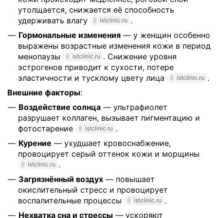
утолщается, снижается её способность
удерживать влагу
.
istclinic.ru
Гормональные изменения
— у женщин особенно
выражены возрастные изменения кожи в период
менопаузы
. Снижение уровня
istclinic.ru
эстрогенов приводит к сухости, потере
эластичности и тусклому цвету лица
.
istclinic.ru
Внешние факторы
:
Воздействие солнца
— ультрафиолет
разрушает коллаген, вызывает пигментацию и
фотостарение
.
istclinic.ru
Курение
— ухудшает кровоснабжение,
провоцирует серый оттенок кожи и морщины
.
istclinic.ru
Загрязнённый воздух
— повышает
окислительный стресс и провоцирует
воспалительные процессы
.
istclinic.ru
Нехватка сна и стрессы
— ускоряют