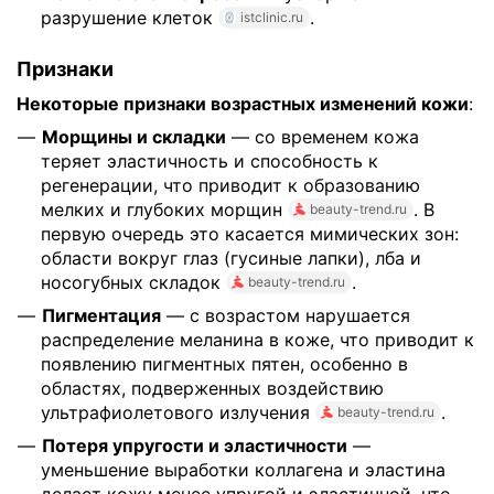
разрушение клеток
.
istclinic.ru
Признаки
Некоторые признаки возрастных изменений кожи
:
Морщины и складки
— со временем кожа
теряет эластичность и способность к
регенерации, что приводит к образованию
мелких и глубоких морщин
. В
beauty-trend.ru
первую очередь это касается мимических зон:
области вокруг глаз (гусиные лапки), лба и
носогубных складок
.
beauty-trend.ru
Пигментация
— с возрастом нарушается
распределение меланина в коже, что приводит к
появлению пигментных пятен, особенно в
областях, подверженных воздействию
ультрафиолетового излучения
.
beauty-trend.ru
Потеря упругости и эластичности
—
уменьшение выработки коллагена и эластина