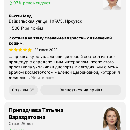
97%
рекомендуют
Бьюти Мед
Байкальская улица, 107А/3, Иркутск
Цена
1500
1 500
₽
за приём
2 отзыва на тему «лечение возрастных изменений
кожи»
:
22 июля 2023
... прошла курс увлажнения,который состоял из трех
процедур с определенным интервалом, после этого
проставила укольчики диспорта и сегодня, мы с моим
врачом косметологом - Еленой Цыреновной, которой я
доверяю...
Читать ещё
Отзывы
35
Записаться
на приём
Припадчева Татьяна
Вараздатовна
Стаж 26 лет