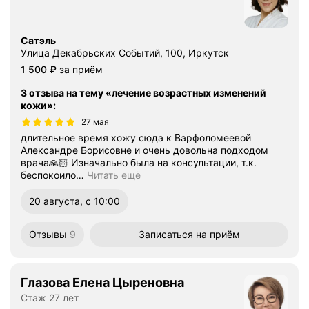
Сатэль
Улица Декабрьских Событий, 100, Иркутск
Цена
1500
1 500
₽
за приём
3 отзыва на тему «лечение возрастных изменений
кожи»
:
27 мая
длительное время хожу сюда к Варфоломеевой
Александре Борисовне и очень довольна подходом
врача🙏🏻 Изначально была на консультации, т.к.
беспокоило
…
Читать ещё
20 августа, с 10:00
Отзывы
9
Записаться
на приём
Глазова Елена Цыреновна
Стаж 27 лет