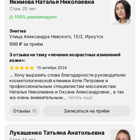
Якимова Наталья Николаевна
Стаж 25 лет
100%
рекомендуют
Энигма
Улица Александра Невского, 15/2, Иркутск
Цена
500
₽
за приём
3 отзыва на тему «лечение возрастных изменений
кожи»
:
15 октября 2024
... Хочу выразить слова благодарности руководителю
косметологической клиники Алле Петровне и
профессиональным специалистам массажистам
Наталье Николаевне и Оксане Александровне , а так
же очень внимательным...
Читать ещё
Отзывы
18
Записаться
на приём
Лукашенко Татьяна Анатольевна
Стаж 14 лет