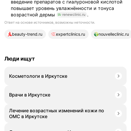
введение препаратов с гиалуроновой кислотой
повышает уровень увлажнённости и тонуса
возрастной дермы
.
renewclinic.ru
Ответ на основе источников, возможны неточности.
18 источников
beauty-trend.ru
expertclinics.ru
nouvelleclinic.ru
Люди ищут
Косметологи в Иркутске
Врачи в Иркутске
Лечение возрастных изменений кожи по
ОМС в Иркутске