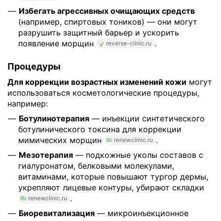
Избегать агрессивных очищающих средств
(например, спиртовых тоников) — они могут
разрушить защитный барьер и ускорить
появление морщин
.
reverse-clinic.ru
Процедуры
Для коррекции возрастных изменений кожи
могут
использоваться косметологические процедуры,
например:
Ботулинотерапия
— инъекции синтетического
ботулинического токсина для коррекции
мимических морщин
.
renewclinic.ru
Мезотерапия
— подкожные уколы составов с
гиалуронатом, белковыми молекулами,
витаминами, которые повышают тургор дермы,
укрепляют лицевые контуры, убирают складки
.
renewclinic.ru
Биоревитализация
— микроинъекционное