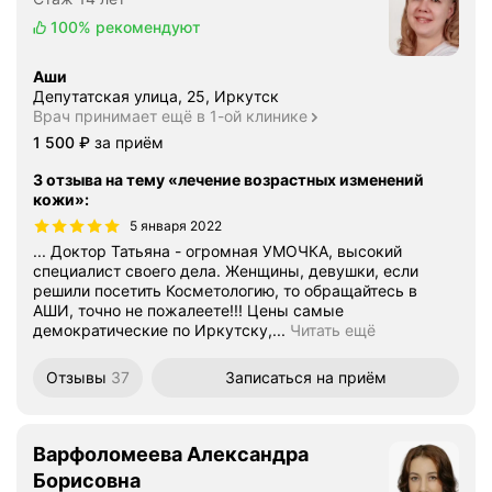
100%
рекомендуют
Аши
Депутатская улица, 25, Иркутск
Врач принимает ещё в 1-ой клинике
Цена
1500
1 500
₽
за приём
3 отзыва на тему «лечение возрастных изменений
кожи»
:
5 января 2022
... Доктор Татьяна - огромная УМОЧКА, высокий
специалист своего дела. Женщины, девушки, если
решили посетить Косметологию, то обращайтесь в
АШИ, точно не пожалеете!!! Цены самые
демократические по Иркутску,...
Читать ещё
Отзывы
37
Записаться
на приём
Варфоломеева Александра
Борисовна