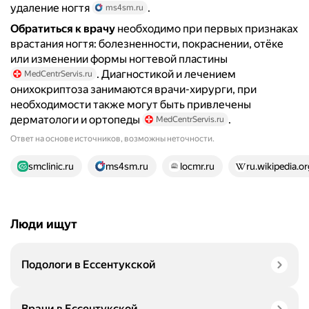
удаление ногтя
.
ms4sm.ru
Обратиться к врачу
необходимо при первых признаках
врастания ногтя: болезненности, покраснении, отёке
или изменении формы ногтевой пластины
. Диагностикой и лечением
MedCentrServis.ru
онихокриптоза занимаются врачи-хирурги, при
необходимости также могут быть привлечены
дерматологи и ортопеды
.
MedCentrServis.ru
Ответ на основе источников, возможны неточности.
13 источников
smclinic.ru
ms4sm.ru
locmr.ru
ru.wikipedia.or
Люди ищут
Подологи в Ессентукской
Врачи в Ессентукской