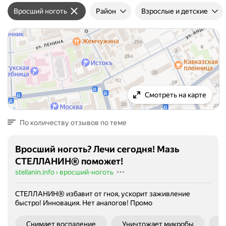
Вросший ноготь
Район
Взрослые и детские
Смотреть на карте
По количеству отзывов по теме
Вросший ноготь? Лечи сегодня! Мазь
СТЕЛЛАНИН® поможет!
stellanin.info
›
вросший-ноготь
СТЕЛЛАНИН® избавит от гноя, ускорит заживление
быстро! Инновация. Нет аналогов!
Промо
Снимает воспаление
Уничтожает микробы
У