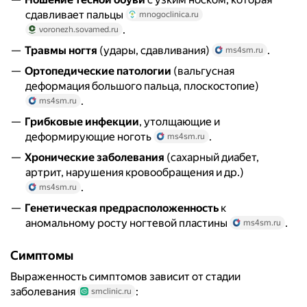
сдавливает пальцы
mnogoclinica.ru
.
voronezh.sovamed.ru
Травмы ногтя
(удары, сдавливания)
.
ms4sm.ru
Ортопедические патологии
(вальгусная
деформация большого пальца, плоскостопие)
.
ms4sm.ru
Грибковые инфекции
, утолщающие и
деформирующие ноготь
.
ms4sm.ru
Хронические заболевания
(сахарный диабет,
артрит, нарушения кровообращения и др.)
.
ms4sm.ru
Генетическая предрасположенность
к
аномальному росту ногтевой пластины
.
ms4sm.ru
Симптомы
Выраженность симптомов зависит от стадии
заболевания
:
smclinic.ru