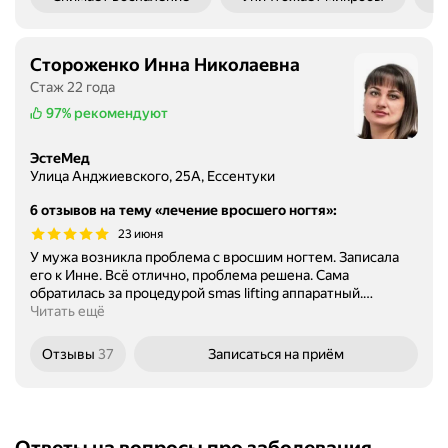
Стороженко Инна Николаевна
Стаж 22 года
97%
рекомендуют
ЭстеМед
Улица Анджиевского, 25А, Ессентуки
6 отзывов на тему «лечение вросшего ногтя»
:
23 июня
У мужа возникла проблема с вросшим ногтем. Записала
его к Инне. Всё отлично, проблема решена. Сама
обратилась за процедурой smas lifting аппаратный.
…
Читать ещё
Отзывы
37
Записаться
на приём
Ответы на вопросы про заболевания