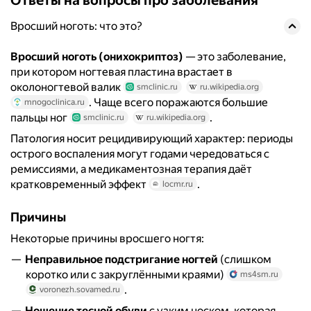
Вросший ноготь: что это?
Вросший ноготь (онихокриптоз)
— это заболевание,
при котором ногтевая пластина врастает в
околоногтевой валик
smclinic.ru
ru.wikipedia.org
. Чаще всего поражаются большие
mnogoclinica.ru
пальцы ног
.
smclinic.ru
ru.wikipedia.org
Патология носит рецидивирующий характер: периоды
острого воспаления могут годами чередоваться с
ремиссиями, а медикаментозная терапия даёт
кратковременный эффект
.
locmr.ru
Причины
Некоторые причины вросшего ногтя:
Неправильное подстригание ногтей
(слишком
коротко или с закруглёнными краями)
ms4sm.ru
.
voronezh.sovamed.ru
Ношение тесной обуви
с узким носком, которая