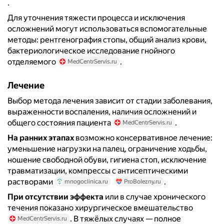
.
Для уточнения тяжести процесса и исключения
осложнений могут использоваться вспомогательные
методы: рентгенография стопы, общий анализ крови,
бактериологическое исследование гнойного
отделяемого
.
MedCentrServis.ru
Лечение
Выбор метода лечения зависит от стадии заболевания,
выраженности воспаления, наличия осложнений и
общего состояния пациента
.
MedCentrServis.ru
На ранних этапах
возможно консервативное лечение:
уменьшение нагрузки на палец, ограничение ходьбы,
ношение свободной обуви, гигиена стоп, исключение
травматизации, компрессы с антисептическими
растворами
.
mnogoclinica.ru
ProBolezny.ru
При отсутствии эффекта
или в случае хронического
течения показано хирургическое вмешательство
. В тяжёлых случаях — полное
MedCentrServis.ru