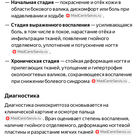
Начальная стадия
— покраснение и отёк кожи в
области бокового валика, дискомфорт или боль при
надавливании и ходьбе
.
MedCentrServis.ru
Стадия выраженного воспаления
— усиливающаяся
боль, в том числе в покое, нарастание отёка и
инфильтрации тканей, появление гнойного
отделяемого, уплотнение и потускнение ногтя
.
MedCentrServis.ru
Хроническая стадия
— стойкая деформация ногтя и
прилегающих тканей, утолщение и гипертрофия
околоногтевых валиков, сохраняющееся воспаление
при снижении болевого синдрома
.
MedCentrServis.ru
Диагностика
Диагностика онихокриптоза основывается на
клинической картине и осмотре пальца
. Врач оценивает степень воспаления,
MedCentrServis.ru
наличие гнойного отделяемого, деформацию ногтевой
пластины и разрастание мягких тканей
MedCentrServis.ru