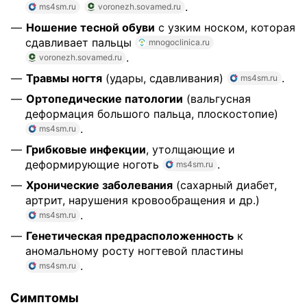
.
ms4sm.ru
voronezh.sovamed.ru
Ношение тесной обуви
с узким носком, которая
сдавливает пальцы
mnogoclinica.ru
.
voronezh.sovamed.ru
Травмы ногтя
(удары, сдавливания)
.
ms4sm.ru
Ортопедические патологии
(вальгусная
деформация большого пальца, плоскостопие)
.
ms4sm.ru
Грибковые инфекции
, утолщающие и
деформирующие ноготь
.
ms4sm.ru
Хронические заболевания
(сахарный диабет,
артрит, нарушения кровообращения и др.)
.
ms4sm.ru
Генетическая предрасположенность
к
аномальному росту ногтевой пластины
.
ms4sm.ru
Симптомы