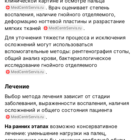
клинической картине и осмотре пальца
. Врач оценивает степень
MedCentrServis.ru
воспаления, наличие гнойного отделяемого,
деформацию ногтевой пластины и разрастание
мягких тканей
.
MedCentrServis.ru
Для уточнения тяжести процесса и исключения
осложнений могут использоваться
вспомогательные методы: рентгенография стопы,
общий анализ крови, бактериологическое
исследование гнойного отделяемого
.
MedCentrServis.ru
Лечение
Выбор метода лечения зависит от стадии
заболевания, выраженности воспаления, наличия
осложнений и общего состояния пациента
.
MedCentrServis.ru
На ранних этапах
возможно консервативное
лечение: уменьшение нагрузки на палец,
ограничение ходьбы, ношение свободной обуви,