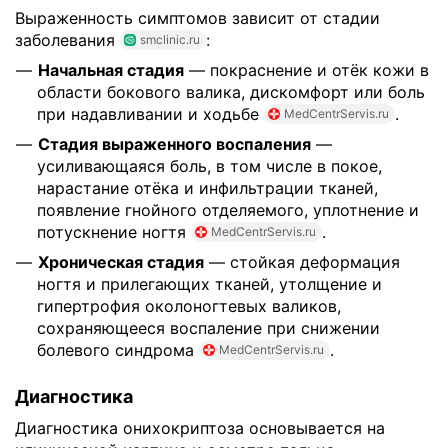
Выраженность симптомов зависит от стадии
заболевания
:
smclinic.ru
Начальная стадия
— покраснение и отёк кожи в
области бокового валика, дискомфорт или боль
при надавливании и ходьбе
.
MedCentrServis.ru
Стадия выраженного воспаления
—
усиливающаяся боль, в том числе в покое,
нарастание отёка и инфильтрации тканей,
появление гнойного отделяемого, уплотнение и
потускнение ногтя
.
MedCentrServis.ru
Хроническая стадия
— стойкая деформация
ногтя и прилегающих тканей, утолщение и
гипертрофия околоногтевых валиков,
сохраняющееся воспаление при снижении
болевого синдрома
.
MedCentrServis.ru
Диагностика
Диагностика онихокриптоза основывается на