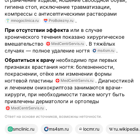
гигиена стоп, исключение травматизации,
компрессы с антисептическими растворами
.
mnogoclinica.ru
ProBolezny.ru
При отсутствии эффекта
или в случае
хронического течения показано хирургическое
вмешательство
. В тяжёлых
MedCentrServis.ru
случаях — полное удаление ногтя
.
ms4sm.ru
Обратиться к врачу
необходимо при первых
признаках врастания ногтя: болезненности,
покраснении, отёке или изменении формы
ногтевой пластины
. Диагностикой
MedCentrServis.ru
и лечением онихокриптоза занимаются врачи-
хирурги, при необходимости также могут быть
привлечены дерматологи и ортопеды
.
MedCentrServis.ru
Ответ на основе источников, возможны неточности.
13 источников
smclinic.ru
ms4sm.ru
locmr.ru
ru.wikipedia