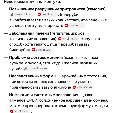
Некоторые причины желтухи:
Повышенное разрушение эритроцитов (гемолиз)
. Билирубин
mos-clinics.ru
vmclinic.ru
вырабатывается в таких количествах, что печень не
успевает его утилизировать
.
vmclinic.ru
Заболевания печени
(гепатиты, цирроз,
токсические поражения)
. Нарушают
vmclinic.ru
способность гепатоцитов перерабатывать
билирубин
.
vmclinic.ru
Проблемы с оттоком желчи
(камни в жёлчном
пузыре, опухоли, стриктуры желчевыводящих
путей)
.
mos-clinics.ru
Наследственные формы
— врождённые состояния,
при которых печень изначально «не умеет»
правильно связывать билирубин
.
vmclinic.ru
Инфекции и системные воспаления
— даже
тяжёлое ОРВИ, осложнённое нарушениями обмена,
может спровоцировать временную форму желтухи
.
vmclinic.ru