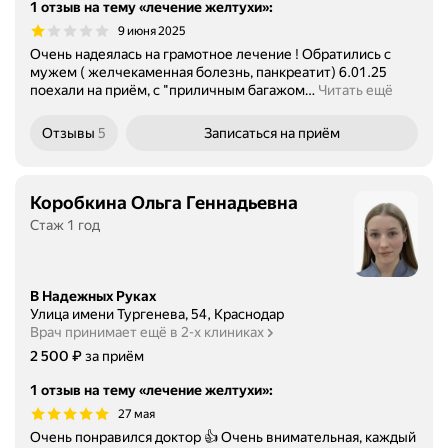
1 отзыв на тему «лечение желтухи»
:
9 июня 2025
Очень надеялась на грамотное лечение ! Обратились с
мужем ( желчекаменная болезнь, панкреатит) 6.01.25
поехали на приём, с "приличным багажом
…
Читать ещё
Отзывы
5
Записаться
на приём
Коробкина Ольга Геннадьевна
Стаж 1 год
В Надежных Руках
Улица имени Тургенева, 54, Краснодар
Врач принимает ещё в 2-х клиниках
Цена
2500
₽
2 500
за приём
1 отзыв на тему «лечение желтухи»
:
27 мая
Очень понравился доктор 👍 Очень внимательная, каждый