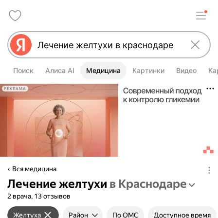
Поиск
Алиса AI
Медицина
Картинки
Видео
Ка
РЕКЛАМА
Вся медицина
Лечение желтухи
в Краснодаре
2 врача, 13 отзывов
Желтуха
Район
По ОМС
Доступное время