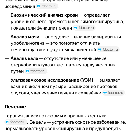
исследования
:
fdoctor.ru
Биохимический анализ крови
— определяет
уровень общего, прямого и непрямого билирубина,
показатели функции печени
.
fdoctor.ru
Анализ мочи
— определяет наличие билирубина и
уробилиногена — это помогает отличить
печёночную желтуху от механической
.
fdoctor.ru
Анализ кала
— отсутствие или уменьшение
стеркобилина указывает на закупорку жёлчных
путей
.
fdoctor.ru
Ультразвуковое исследование (УЗИ)
— выявляет
камни в жёлчном пузыре, расширение протоков,
опухоли, увеличение печени и селезёнки
.
fdoctor.ru
Лечение
Терапия зависит от формы и причины желтухи
. Её цель — устранить основное заболевание,
fdoctor.ru
нормализовать уровень билирубина и предупредить