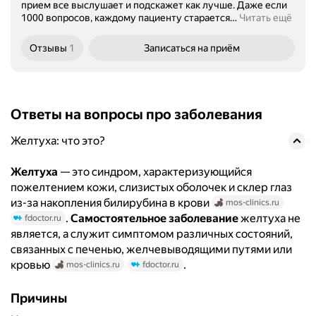
прием все выслушает и подскажет как лучше. Даже если
1000 вопросов, каждому пациенту старается
…
Читать ещё
Отзывы
1
Записаться
на приём
Ответы на вопросы про заболевания
Желтуха: что это?
Желтуха
— это синдром, характеризующийся
пожелтением кожи, слизистых оболочек и склер глаз
из-за накопления билирубина в крови
mos-clinics.ru
.
Самостоятельное заболевание
желтуха не
fdoctor.ru
является, а служит симптомом различных состояний,
связанных с печенью, желчевыводящими путями или
кровью
.
mos-clinics.ru
fdoctor.ru
Причины