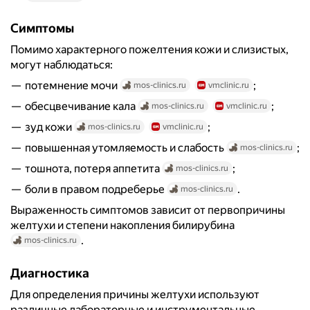
Симптомы
Помимо характерного пожелтения кожи и слизистых,
могут наблюдаться:
потемнение мочи
;
mos-clinics.ru
vmclinic.ru
обесцвечивание кала
;
mos-clinics.ru
vmclinic.ru
зуд кожи
;
mos-clinics.ru
vmclinic.ru
повышенная утомляемость и слабость
;
mos-clinics.ru
тошнота, потеря аппетита
;
mos-clinics.ru
боли в правом подреберье
.
mos-clinics.ru
Выраженность симптомов зависит от первопричины
желтухи и степени накопления билирубина
.
mos-clinics.ru
Диагностика
Для определения причины желтухи используют
различные лабораторные и инструментальные