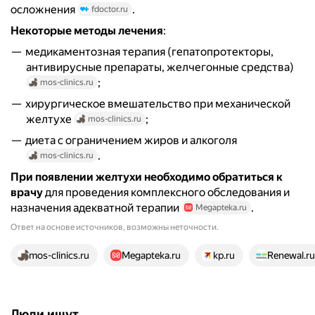
осложнения
.
fdoctor.ru
Некоторые методы лечения
:
медикаментозная терапия (гепатопротекторы,
антивирусные препараты, желчегонные средства)
;
mos-clinics.ru
хирургическое вмешательство при механической
желтухе
;
mos-clinics.ru
диета с ограничением жиров и алкоголя
.
mos-clinics.ru
При появлении желтухи необходимо обратиться к
врачу
для проведения комплексного обследования и
назначения адекватной терапии
.
Megapteka.ru
Ответ на основе источников, возможны неточности.
15 источников
mos-clinics.ru
Megapteka.ru
kp.ru
Renewal.ru
Люди ищут