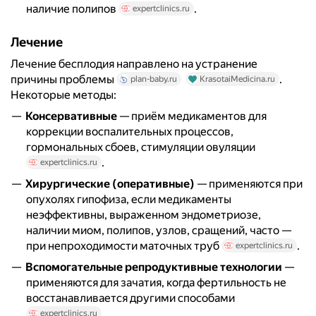
наличие полипов
.
expertclinics.ru
Лечение
Лечение бесплодия направлено на устранение
причины проблемы
.
plan-baby.ru
KrasotaiMedicina.ru
Некоторые методы:
Консервативные
— приём медикаментов для
коррекции воспалительных процессов,
гормональных сбоев, стимуляции овуляции
.
expertclinics.ru
Хирургические (оперативные)
— применяются при
опухолях гипофиза, если медикаменты
неэффективны, выраженном эндометриозе,
наличии миом, полипов, узлов, сращений, часто —
при непроходимости маточных труб
.
expertclinics.ru
Вспомогательные репродуктивные технологии
—
применяются для зачатия, когда фертильность не
восстанавливается другими способами
.
expertclinics.ru