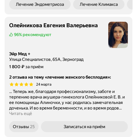
Лечение Эндометриоза
Лечение Климакса
В
Олейникова Евгения Валерьевна
96%
рекомендуют
Эйр Мед +
Улица Специалистов, 65А, Зерноград
Цена
1800
₽
1 800
за приём
2 отзыва на тему «лечение женского бесплодия»
:
24 марта
... Теперь же, благодаря профессионализму, заботе и
терпению врача акушера-гинеколога Олейниковой Е. В. и
ее помощницы Алиночки, у нас родилась замечательная
доченька. И во время беременности, и во время родов...
Читать ещё
Отзывы
25
Записаться
на приём