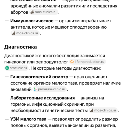
врождённые аномалии развития или последствия
абортов
.
mos-clinics.ru
Иммунологическое
— организм вырабатывает
антитела, которые мешают оплодотворению
.
mos-clinics.ru
Диагностика
Диагностикой женского бесплодия занимается
гинеколог или репродуктолог
life-reproduction.ru
. Некоторые методы диагностики:
smclinic.ru
Гинекологический осмотр
— врач оценивает
состояние органов малого таза, проверяет наличие
аномалий
.
premium-clinic.ru
Лабораторные исследования
— анализы на
гормоны, инфекционный скрининг, при
необходимости генетические тесты
.
mos-clinics.ru
УЗИ малого таза
— позволяет определить размер
половых органов, выявить аномалии их развития,