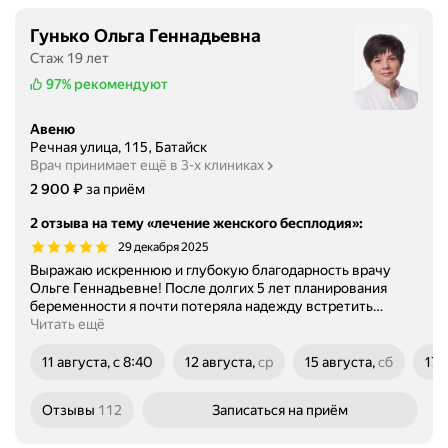
Гунько Ольга Геннадьевна
Стаж 19 лет
97%
рекомендуют
Авеню
Речная улица, 115, Батайск
Врач принимает ещё в 3-х клиниках
Цена
2900
₽
2 900
за приём
2 отзыва на тему «лечение женского бесплодия»
:
29 декабря 2025
Выражаю искреннюю и глубокую благодарность врачу
Ольге Геннадьевне! После долгих 5 лет планирования
беременности я почти потеряла надежду встретить
…
Читать ещё
11 августа, с 8:40
12 августа,
ср
15 августа,
сб
17 
среда
суббота
пон
Отзывы
112
Записаться
на приём