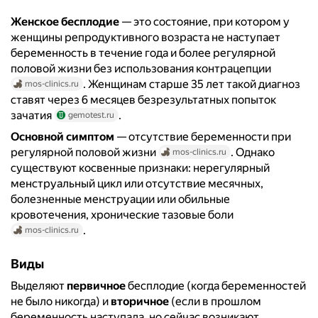
Женское бесплодие
— это состояние, при котором у
женщины репродуктивного возраста не наступает
беременность в течение года и более регулярной
половой жизни без использования контрацепции
. Женщинам старше 35 лет такой диагноз
mos-clinics.ru
ставят через 6 месяцев безрезультатных попыток
зачатия
.
gemotest.ru
Основной симптом
— отсутствие беременности при
регулярной половой жизни
. Однако
mos-clinics.ru
существуют косвенные признаки: нерегулярный
менструальный цикл или отсутствие месячных,
болезненные менструации или обильные
кровотечения, хронические тазовые боли
.
mos-clinics.ru
Виды
Выделяют
первичное
бесплодие (когда беременностей
не было никогда) и
вторичное
(если в прошлом
беременность наступала, но сейчас возникают