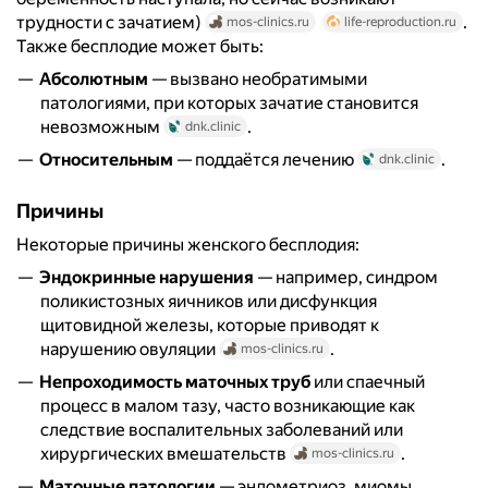
трудности с зачатием)
.
mos-clinics.ru
life-reproduction.ru
Также бесплодие может быть:
Абсолютным
— вызвано необратимыми
патологиями, при которых зачатие становится
невозможным
.
dnk.clinic
Относительным
— поддаётся лечению
.
dnk.clinic
Причины
Некоторые причины женского бесплодия:
Эндокринные нарушения
— например, синдром
поликистозных яичников или дисфункция
щитовидной железы, которые приводят к
нарушению овуляции
.
mos-clinics.ru
Непроходимость маточных труб
или спаечный
процесс в малом тазу, часто возникающие как
следствие воспалительных заболеваний или
хирургических вмешательств
.
mos-clinics.ru
Маточные патологии
— эндометриоз, миомы,