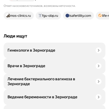
Ответ на основе источников, возможны неточности.
19 источников
mos-clinics.ru
fgu-obp.ru
isafertility.com
life
Люди ищут
Гинекологи в Зернограде
Врачи в Зернограде
Лечение бактериального вагиноза в
Зернограде
Ведение беременности в Зернограде