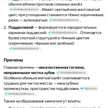
обычно вблизи протоков слюнных желёз
. Имеет светлый или желтоватый
klinikabudzdorov.ru
цвет, при утолщении становится тёмно-коричневым,
реже — зеленоватым
.
klinikabudzdorov.ru
Поддесневой
— формируется в пародонтальных
карманах под десной
. Отличается
klinikabudzdorov.ru
более плотной структурой и тёмным цветом
(коричневым, чёрным или зелёным)
.
klinikabudzdorov.ru
Причины
Главная причина —
некачественная гигиена,
неправильная чистка зубов
.
klinikabudzdorov.ru
Особенно обильно мягкий налёт скапливается в
трудных для чистки местах — межзубных
промежутках, пространстве под дёснами
fdoctor.ru
.
klinikabudzdorov.ru
Также на образование камня могут влиять: