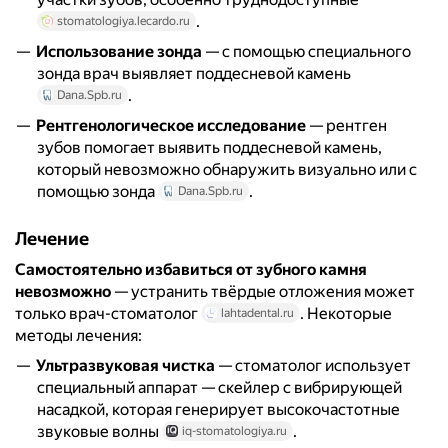
.
stomatologiya.lecardo.ru
Использование зонда
— с помощью специального
зонда врач выявляет поддесневой камень
.
Dana.Spb.ru
Рентгенологическое исследование
— рентген
зубов помогает выявить поддесневой камень,
который невозможно обнаружить визуально или с
помощью зонда
.
Dana.Spb.ru
Лечение
Самостоятельно избавиться от зубного камня
невозможно
— устранить твёрдые отложения может
только врач-стоматолог
. Некоторые
lahtadental.ru
методы лечения:
Ультразвуковая чистка
— стоматолог использует
специальный аппарат — скейлер с вибрирующей
насадкой, которая генерирует высокочастотные
звуковые волны
.
iq-stomatologiya.ru