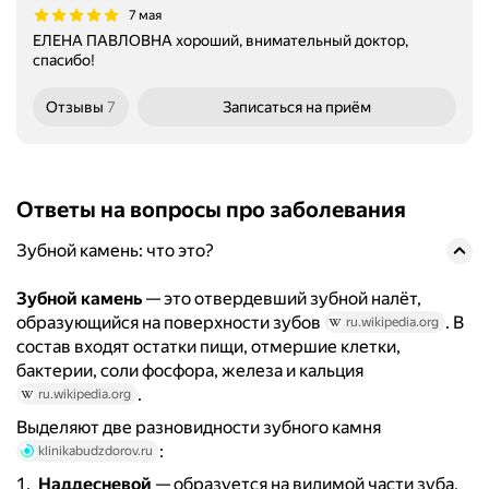
7 мая
ЕЛЕНА ПАВЛОВНА хороший, внимательный доктор,
спасибо!
Отзывы
7
Записаться
на приём
Ответы на вопросы про заболевания
Зубной камень: что это?
Зубной камень
— это отвердевший зубной налёт,
образующийся на поверхности зубов
. В
ru.wikipedia.org
состав входят остатки пищи, отмершие клетки,
бактерии, соли фосфора, железа и кальция
.
ru.wikipedia.org
Выделяют две разновидности зубного камня
:
klinikabudzdorov.ru
Наддесневой
— образуется на видимой части зуба,