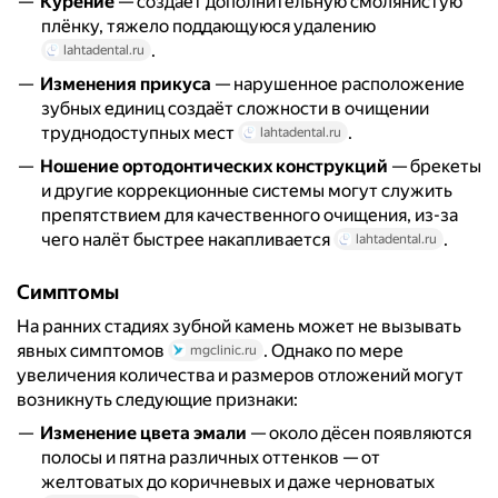
Курение
— создаёт дополнительную смолянистую
плёнку, тяжело поддающуюся удалению
.
lahtadental.ru
Изменения прикуса
— нарушенное расположение
зубных единиц создаёт сложности в очищении
труднодоступных мест
.
lahtadental.ru
Ношение ортодонтических конструкций
— брекеты
и другие коррекционные системы могут служить
препятствием для качественного очищения, из-за
чего налёт быстрее накапливается
.
lahtadental.ru
Симптомы
На ранних стадиях зубной камень может не вызывать
явных симптомов
. Однако по мере
mgclinic.ru
увеличения количества и размеров отложений могут
возникнуть следующие признаки:
Изменение цвета эмали
— около дёсен появляются
полосы и пятна различных оттенков — от
желтоватых до коричневых и даже черноватых