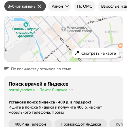
Зубной камень
Район
По ОМС
Взрослые и д
Смотреть на карте
По количеству отзывов по теме
Поиск врачей в Яндексе
portal.yandex.ru
›
Поиск-Яндекса
Установи поиск Яндекса - 400 р. в подарок!
Ищите в поиске Яндекса и получите 400 р. на счет
мобильного телефона.
Промо
400₽ на Телефон
Промокод от Яндекса
Купон