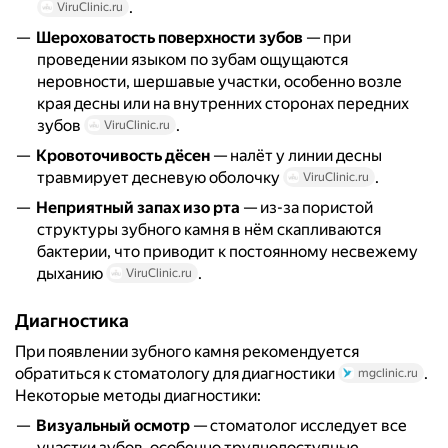
.
ViruClinic.ru
Шероховатость поверхности зубов
— при
проведении языком по зубам ощущаются
неровности, шершавые участки, особенно возле
края десны или на внутренних сторонах передних
зубов
.
ViruClinic.ru
Кровоточивость дёсен
— налёт у линии десны
травмирует десневую оболочку
.
ViruClinic.ru
Неприятный запах изо рта
— из-за пористой
структуры зубного камня в нём скапливаются
бактерии, что приводит к постоянному несвежему
дыханию
.
ViruClinic.ru
Диагностика
При появлении зубного камня рекомендуется
обратиться к стоматологу для диагностики
.
mgclinic.ru
Некоторые методы диагностики:
Визуальный осмотр
— стоматолог исследует все
участки зубов, особенно труднодоступные