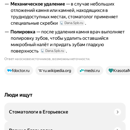
Механическое удаление
— в случае небольших
отложений камня или камней, находящихся в
труднодоступных местах, стоматолог применяет
специальные скребки
.
Dana.Spb.ru
Полировка
— после удаления камня врач выполняет
полировку зубов, чтобы удалить оставшийся
микробный налёт и придать зубам гладкую
поверхность
.
Dana.Spb.ru
Ответ на основе источников, возможны неточности.
19 источников
fdoctor.ru
ru.wikipedia.org
medsi.ru
KrasotaiM
Люди ищут
Стоматологи в Егорьевске