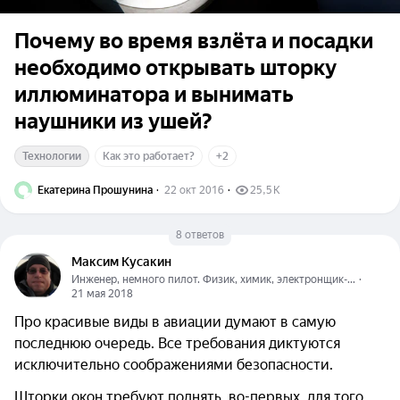
Почему во время взлёта и посадки
необходимо открывать шторку
иллюминатора и вынимать
наушники из ушей?
Технологии
Как это работает?
+2
Екатерина Прошунина
  ·  
22 окт 2016
  ·  
25,5 K
8 ответов
Максим Кусакин
Инженер, немного пилот. Физик, химик, электронщик-...
  ·  
21 мая 2018
Про красивые виды в авиации думают в самую
последнюю очередь. Все требования диктуются
исключительно соображениями безопасности.
Шторки окон требуют поднять, во-первых, для того,