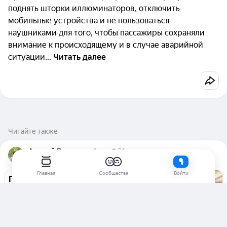
поднять шторки иллюминаторов, отключить
мобильные устройства и не пользоваться
наушниками для того, чтобы пассажиры сохраняли
внимание к происходящему и в случае аварийной
ситуации...
Читать далее
Читайте также
Андрей Ларионов
9 лет
51
пользователь TheQuestion.
Главная
Сообщества
Войти
Почему в самолёте при посадке так
важно открыть иллюминаторы и
привести кресло в вертикальное
положение?
Ильяс Сетдинов
  ·  
19 ответов