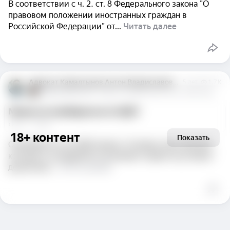
В соответствии с ч. 2. ст. 8 Федерального закона "О
правовом положении иностранных граждан в
Российской Федерации" от...
Читать далее
Адвокат Камалтынов Антон Владиславович
5 лет
1,7 K
Камалтынов Антон
Адвокат. Адвокатский стаж с 2008 года.
Можно ли освободиться по УДО?
саша
  ·  
1 ответ
18+ контент
Показать
Освободиться по УДО можно. Условия, при наличии
которых у осуждённого возникает право на условно -
досрочное...
Читать далее