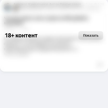
Адвокат Камалтынов Антон Владиславович
5 лет
1,7 K
Камалтынов Антон
Адвокат. Адвокатский стаж с 2008 года.
Что мне грозит, если я украл на 400 рублей в
магазине?
Артём Б.
  ·  
1 ответ
18+ контент
Показать
По общему правилу, кража в магазине на 400 рублей,
образует состав административного
правонарушения, предусмотренного ст...
Читать далее