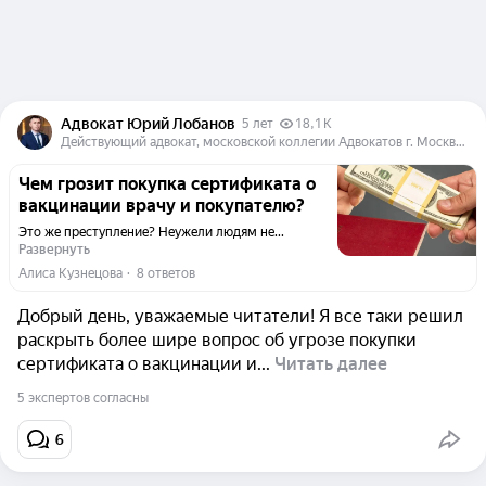
Адвокат Юрий Лобанов
5 лет
18,1 K
Действующий адвокат, московской коллегии Адвокатов г. Москвы. Юридический стаж 20 лет.
Чем грозит покупка сертификата о
вакцинации врачу и покупателю?
Это же преступление? Неужели людям не...
Развернуть
Алиса Кузнецова
  ·  
8 ответов
Добрый день, уважаемые читатели! Я все таки решил
раскрыть более шире вопрос об угрозе покупки
сертификата о вакцинации и...
Читать далее
5 экспертов согласны
6