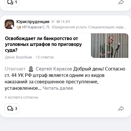
1
Юриспруденция
3г
14,8 K
ИП Карасов С. П.
Юридические услуги. Специализация: недвижимость, наследство, жилищные споры. Подробнее на сайте: http://ip-karasov-sp.tilda.ws/
Освобождает ли банкротство от
уголовных штрафов по приговору
суда?
Денис Воробьев
  ·  
13 ответов
Отвечает
Сергей Карасов
Добрый день! Согласно
ст. 44 УК РФ штраф является одним из видов
наказаний за совершенное преступление,
установленное...
Читать далее
4 эксперта согласны
3