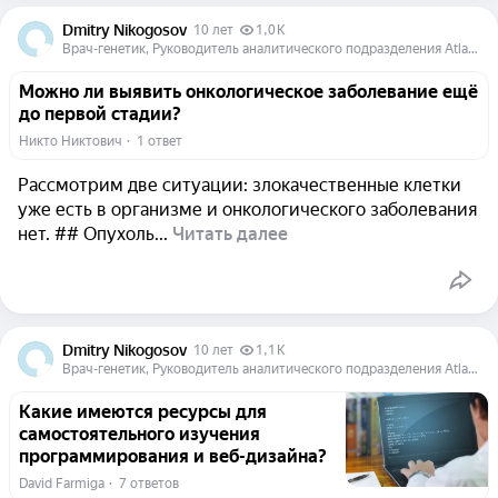
Dmitry Nikogosov
10 лет
1,0 K
Врач-генетик, Руководитель аналитического подразделения Atlas Biomed Group
Можно ли выявить онкологическое заболевание ещё
до первой стадии?
Никто Никтович
  ·  
1 ответ
Рассмотрим две ситуации: злокачественные клетки
уже есть в организме и онкологического заболевания
нет. ## Опухоль...
Читать далее
Dmitry Nikogosov
10 лет
1,1 K
Врач-генетик, Руководитель аналитического подразделения Atlas Biomed Group
Какие имеются ресурсы для
самостоятельного изучения
программирования и веб-дизайна?
David Farmiga
  ·  
7 ответов