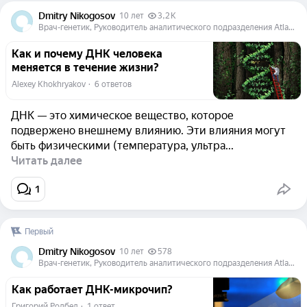
Dmitry Nikogosov
10 лет
3,2 K
Врач-генетик, Руководитель аналитического подразделения Atlas Biomed Group
Как и почему ДНК человека
меняется в течение жизни?
Alexey Khokhryakov
  ·  
6 ответов
ДНК — это химическое вещество, которое
подвержено внешнему влиянию. Эти влияния могут
быть физическими (температура, ультра...
Читать далее
1
Первый
Dmitry Nikogosov
10 лет
578
Врач-генетик, Руководитель аналитического подразделения Atlas Biomed Group
Как работает ДНК-микрочип?
Григорий Родбел
  ·  
1 ответ