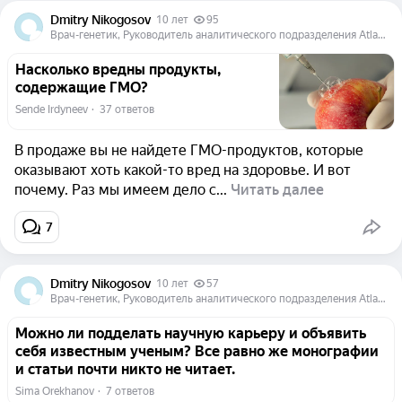
Dmitry Nikogosov
10 лет
95
Врач-генетик, Руководитель аналитического подразделения Atlas Biomed Group
Насколько вредны продукты,
содержащие ГМО?
Sende Irdyneev
  ·  
37 ответов
В продаже вы не найдете ГМО-продуктов, которые
оказывают хоть какой-то вред на здоровье. И вот
почему. Раз мы имеем дело с...
Читать далее
7
Dmitry Nikogosov
10 лет
57
Врач-генетик, Руководитель аналитического подразделения Atlas Biomed Group
Можно ли подделать научную карьеру и объявить
себя известным ученым? Все равно же монографии
и статьи почти никто не читает.
Sima Orekhanov
  ·  
7 ответов