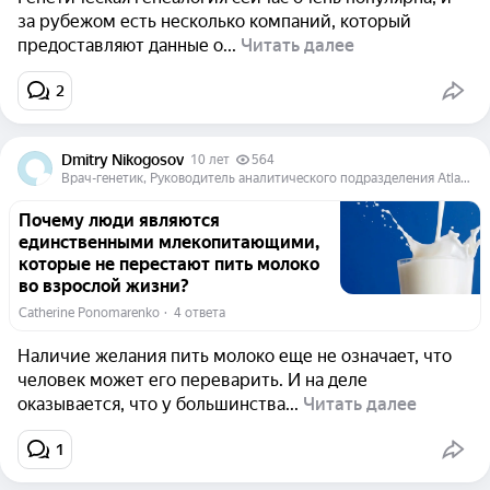
за рубежом есть несколько компаний, который
предоставляют данные о...
Читать далее
2
Dmitry Nikogosov
10 лет
564
Врач-генетик, Руководитель аналитического подразделения Atlas Biomed Group
Почему люди являются
единственными млекопитающими,
которые не перестают пить молоко
во взрослой жизни?
Catherine Ponomarenko
  ·  
4 ответа
Наличие желания пить молоко еще не означает, что
человек может его переварить. И на деле
оказывается, что у большинства...
Читать далее
1