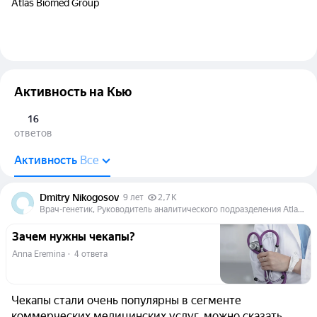
Atlas Biomed Group
Активность на Кью
16
ответов
Активность
Все
Dmitry Nikogosov
9 лет
2,7 K
Врач-генетик, Руководитель аналитического подразделения Atlas Biomed Group
Зачем нужны чекапы?
Anna Eremina
  ·  
4 ответа
Чекапы стали очень популярны в сегменте
коммерческих медицинских услуг, можно сказать,