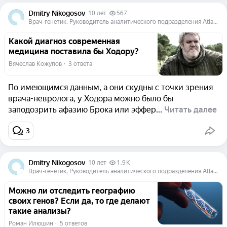
Dmitry Nikogosov
10 лет
567
Врач-генетик, Руководитель аналитического подразделения Atlas Biomed Group
Какой диагноз современная
медицина поставила бы Ходору?
Вячеслав Кожупов
  ·  
3 ответа
По имеющимся данным, а они скудны с точки зрения
врача-невролога, у Ходора можно было бы
заподозрить афазию Брока или эффер...
Читать далее
3
Dmitry Nikogosov
10 лет
1,9 K
Врач-генетик, Руководитель аналитического подразделения Atlas Biomed Group
Можно ли отследить географию
своих генов? Если да, то где делают
такие анализы?
Роман Илюшин
  ·  
5 ответов