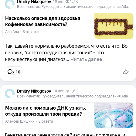
Dmitry Nikogosov
10 лет
1,7 K
Врач-генетик, Руководитель аналитического подразделения Atlas Biomed Group
Насколько опасна для здоровья
кофеиновая зависимость?
Ana Ana
  ·  
6 ответов
Так, давайте нормально разберемся, что есть что. Во-
первых, "вегетососудистая дистония" - это
несуществующий диагноз...
Читать далее
1
0
Dmitry Nikogosov
10 лет
1,6 K
Врач-генетик, Руководитель аналитического подразделения Atlas Biomed Group
Можно ли с помощью ДНК узнать,
откуда произошли твои предки?
Алексей Шишкин
  ·  
2 ответа
Генетическая генеалогия сейчас очень популярна, и