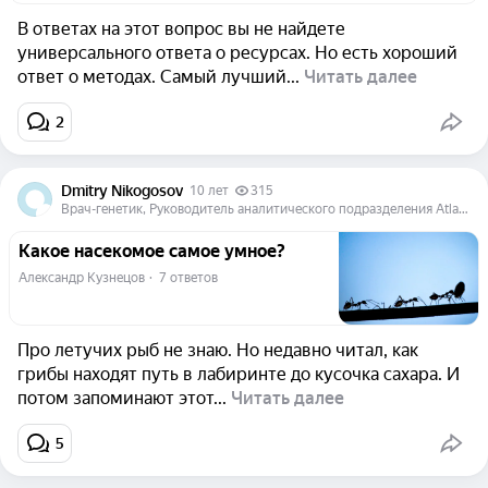
В ответах на этот вопрос вы не найдете
универсального ответа о ресурсах. Но есть хороший
ответ о методах. Самый лучший...
Читать далее
2
Dmitry Nikogosov
10 лет
315
Врач-генетик, Руководитель аналитического подразделения Atlas Biomed Group
Какое насекомое самое умное?
Александр Кузнецов
  ·  
7 ответов
Про летучих рыб не знаю. Но недавно читал, как
грибы находят путь в лабиринте до кусочка сахара. И
потом запоминают этот...
Читать далее
5