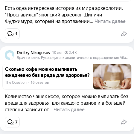
Есть одна интересная история из мира археологии.
"Прославился" японский археолог Шиничи
Фуджимура, который на протяжении...
Читать далее
1
Dmitry Nikogosov
10 лет
2,4 K
Врач-генетик, Руководитель аналитического подразделения Atlas Biomed Group
Сколько кофе можно выпивать
ежедневно без вреда для здоровья?
The Question
  ·  
16 ответов
Количество чашек кофе, которое можно выпивать без
вреда для здоровья, для каждого разное и в большей
степени зависит от...
Читать далее
7