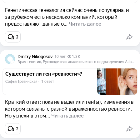
Генетическая генеалогия сейчас очень популярна, и
за рубежом есть несколько компаний, который
предоставляют данные о...
Читать далее
2
Dmitry Nikogosov
10 лет
1,3 K
Врач-генетик, Руководитель аналитического подразделения Atlas Biomed Group
Существует ли ген «ревности»?
Софья Третинская
  ·  
1 ответ
Краткий ответ: пока не выделили ген(ы), изменения в
котором связаны с разной выраженностью ревности.
Но успехи в этом...
Читать далее
2