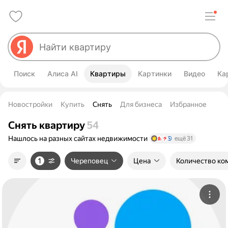
Поиск
Алиса AI
Квартиры
Картинки
Видео
Ка
Новостройки
Купить
Снять
Для бизнеса
Избранное
Снять квартиру
54
Нашлось на разных сайтах
недвижимости
ещё 31
1
Череповец
Цена
Количество ко