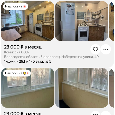
Нашлось на
23 000 ₽ в месяц
·
Комиссия 60%
Вологодская область, Череповец, Набережная улица, 49
·
1-комн.
·
29,1 м²
·
5 этаж из 5
Нашлось на
23 000 ₽ в месяц