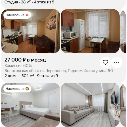
·
Студия
·
28 м²
·
4 этаж из 5
Нашлось на
27 000 ₽ в месяц
·
Комиссия 60%
Вологодская область, Череповец, Первомайская улица, 50
·
2-комн.
·
50,1 м²
·
9 этаж из 9
Нашлось на