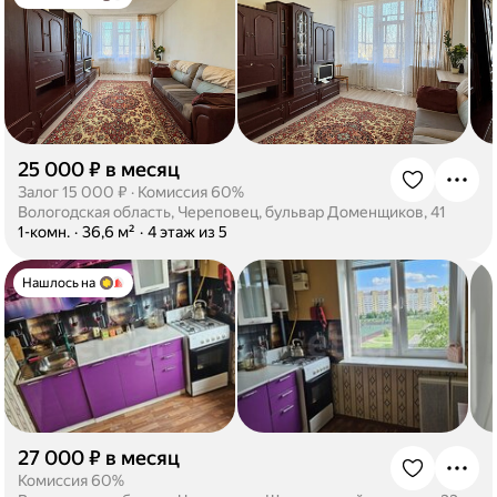
25 000 ₽ в месяц
·
Залог 15 000 ₽
·
Комиссия 60%
Вологодская область, Череповец, бульвар Доменщиков, 41
·
1-комн.
·
36,6 м²
·
4 этаж из 5
Нашлось на
27 000 ₽ в месяц
·
Комиссия 60%