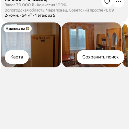
·
Залог 70 000 ₽
·
Комиссия 100%
Вологодская область, Череповец, Советский проспект, 69
·
2-комн.
·
54 м²
·
1 этаж из 5
Нашлось на
Карта
Сохранить поиск
20 000 ₽ в месяц
·
Комиссия 50%
Вологодская область, Череповец, Набережная улица, 53
·
1-комн.
·
36 м²
·
9 этаж из 9
Нашлось на