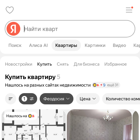
Поиск
Алиса AI
Квартиры
Картинки
Видео
Ка
Новостройки
Купить
Снять
Для бизнеса
Избранное
Купить квартиру
5
Нашлось на разных сайтах
недвижимости
ещё 31
1
Феодосия
Цена
Количество ком
Нашлось на