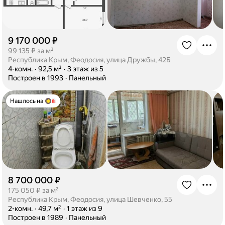
9 170 000 ₽
·
99 135 ₽ за м²
Республика Крым, Феодосия, улица Дружбы, 42Б
·
4-комн.
·
92,5 м²
·
3 этаж из 5
·
Построен в 1993
·
Панельный
Нашлось на
8 700 000 ₽
·
175 050 ₽ за м²
Республика Крым, Феодосия, улица Шевченко, 55
·
2-комн.
·
49,7 м²
·
1 этаж из 9
·
Построен в 1989
·
Панельный