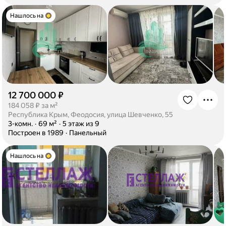
Нашлось на
12 700 000 ₽
·
184 058 ₽ за м²
Республика Крым, Феодосия, улица Шевченко, 55
·
3-комн.
·
69 м²
·
5 этаж из 9
·
Построен в 1989
·
Панельный
Нашлось на