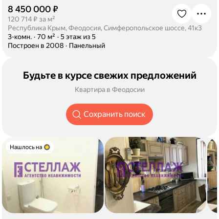
8 450 000 ₽
·
120 714 ₽ за м²
Республика Крым, Феодосия, Симферопольское шоссе, 41к3
·
3-комн.
·
70 м²
·
5 этаж из 5
·
Построен в 2008
·
Панельный
Будьте в курсе свежих предложений
Квартира в Феодосии
Сохранить поиск
Нашлось на