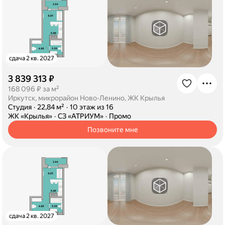
сдача 2 кв. 2027
3 839 313 ₽
·
168 096 ₽ за м²
Иркутск, микрорайон Ново-Ленино, ЖК Крылья
·
Студия
·
22,84 м²
·
10 этаж из 16
·
ЖК «Крылья»
·
СЗ «АТРИУМ»
·
Промо
Позвоните мне
сдача 2 кв. 2027