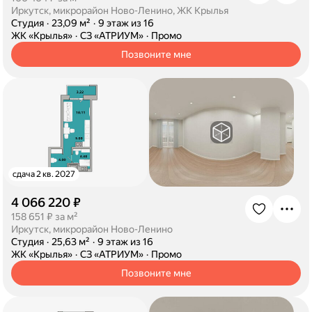
Иркутск, микрорайон Ново-Ленино, ЖК Крылья
·
Студия
·
23,09 м²
·
9 этаж из 16
·
ЖК «Крылья»
·
СЗ «АТРИУМ»
·
Промо
Позвоните мне
сдача 2 кв. 2027
4 066 220 ₽
·
158 651 ₽ за м²
Иркутск, микрорайон Ново-Ленино
·
Студия
·
25,63 м²
·
9 этаж из 16
·
ЖК «Крылья»
·
СЗ «АТРИУМ»
·
Промо
Позвоните мне