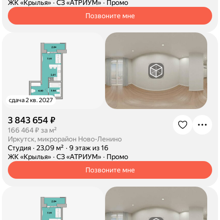
·
ЖК «Крылья»
·
СЗ «АТРИУМ»
·
Промо
Позвоните мне
сдача 2 кв. 2027
3 843 654 ₽
·
166 464 ₽ за м²
Иркутск, микрорайон Ново-Ленино
·
Студия
·
23,09 м²
·
9 этаж из 16
·
ЖК «Крылья»
·
СЗ «АТРИУМ»
·
Промо
Позвоните мне