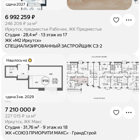
сдача 2027
6 992 259 ₽
·
246 206 ₽ за м²
Иркутск, предместье Рабочее, ЖК Предместье
·
Студия
·
28,4 м²
·
13 этаж из 17
·
ЖК «М2 Иркутск»
·
СПЕЦИАЛИЗИРОВАННЫЙ ЗАСТРОЙЩИК СЗ-2
Нашлось на
сдача 3 кв. 2029
7 210 000 ₽
·
227 015 ₽ за м²
Иркутск, ЖК Макс
·
Студия
·
31,76 м²
·
9 этаж из 18
·
ЖК «СОЮЗ ПРИОРИТИ МАКС»
·
ГрандСтрой