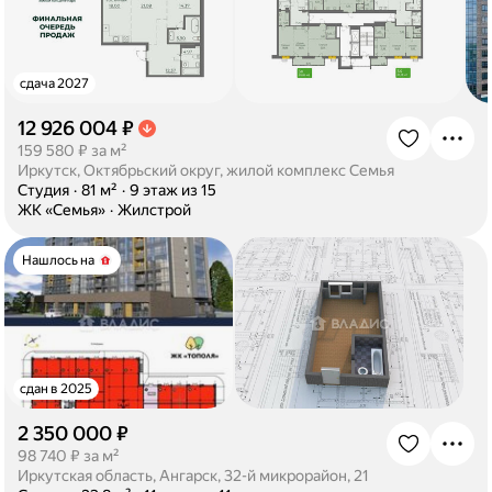
сдача 2027
12 926 004 ₽
·
159 580 ₽ за м²
Иркутск, Октябрьский округ, жилой комплекс Семья
·
Студия
·
81 м²
·
9 этаж из 15
·
ЖК «Семья»
·
Жилстрой
Нашлось на
сдан в 2025
2 350 000 ₽
·
98 740 ₽ за м²
Иркутская область, Ангарск, 32-й микрорайон, 21