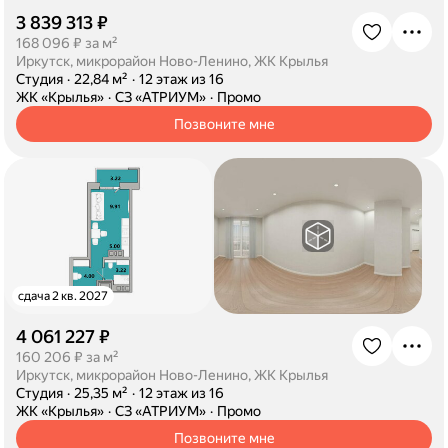
3 839 313 ₽
·
168 096 ₽ за м²
Иркутск, микрорайон Ново-Ленино, ЖК Крылья
·
Студия
·
22,84 м²
·
12 этаж из 16
·
ЖК «Крылья»
·
СЗ «АТРИУМ»
·
Промо
Позвоните мне
сдача 2 кв. 2027
4 061 227 ₽
·
160 206 ₽ за м²
Иркутск, микрорайон Ново-Ленино, ЖК Крылья
·
Студия
·
25,35 м²
·
12 этаж из 16
·
ЖК «Крылья»
·
СЗ «АТРИУМ»
·
Промо
Позвоните мне