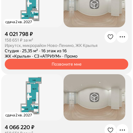
сдача 2 кв. 2027
4 021 798 ₽
·
158 651 ₽ за м²
Иркутск, микрорайон Ново-Ленино, ЖК Крылья
·
Студия
·
25,35 м²
·
16 этаж из 16
·
ЖК «Крылья»
·
СЗ «АТРИУМ»
·
Промо
Позвоните мне
сдача 2 кв. 2027
4 066 220 ₽