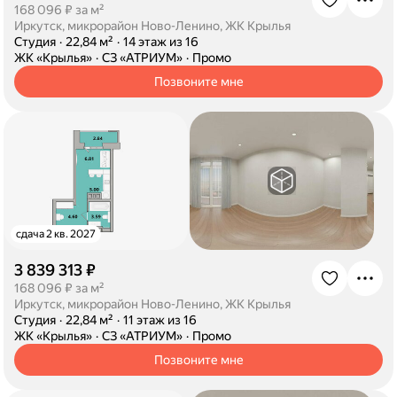
·
168 096 ₽ за м²
Иркутск, микрорайон Ново-Ленино, ЖК Крылья
·
Студия
·
22,84 м²
·
14 этаж из 16
·
ЖК «Крылья»
·
СЗ «АТРИУМ»
·
Промо
Позвоните мне
сдача 2 кв. 2027
3 839 313 ₽
·
168 096 ₽ за м²
Иркутск, микрорайон Ново-Ленино, ЖК Крылья
·
Студия
·
22,84 м²
·
11 этаж из 16
·
ЖК «Крылья»
·
СЗ «АТРИУМ»
·
Промо
Позвоните мне