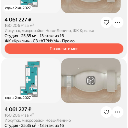
сдача 2 кв. 2027
4 061 227 ₽
·
160 206 ₽ за м²
Иркутск, микрорайон Ново-Ленино, ЖК Крылья
·
Студия
·
25,35 м²
·
13 этаж из 16
·
ЖК «Крылья»
·
СЗ «АТРИУМ»
·
Промо
Позвоните мне
сдача 2 кв. 2027
4 061 227 ₽
·
160 206 ₽ за м²
Иркутск, микрорайон Ново-Ленино
·
Студия
·
25,35 м²
·
13 этаж из 16