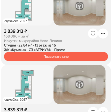
сдача 2 кв. 2027
3 839 313 ₽
·
168 096 ₽ за м²
Иркутск, микрорайон Ново-Ленино
·
Студия
·
22,84 м²
·
13 этаж из 16
·
ЖК «Крылья»
·
СЗ «АТРИУМ»
·
Промо
Позвоните мне
сдача 2 кв. 2027
3 839 313 ₽