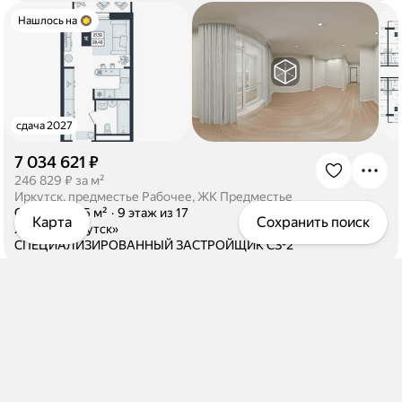
Нашлось на
сдача 2027
7 034 621 ₽
·
246 829 ₽ за м²
Иркутск, предместье Рабочее, ЖК Предместье
·
Студия
·
28,5 м²
·
9 этаж из 17
Карта
Сохранить поиск
·
ЖК «М2 Иркутск»
·
СПЕЦИАЛИЗИРОВАННЫЙ ЗАСТРОЙЩИК СЗ-2
Нашлось на
сдача 2027