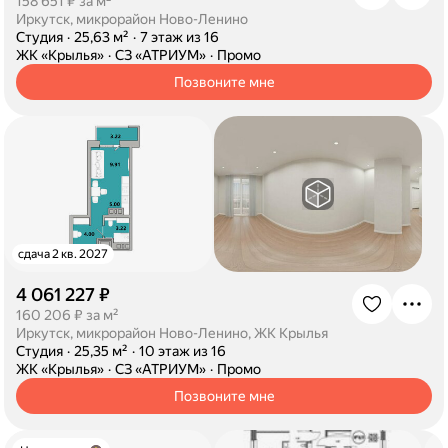
·
158 651 ₽ за м²
Иркутск, микрорайон Ново-Ленино
·
Студия
·
25,63 м²
·
7 этаж из 16
·
ЖК «Крылья»
·
СЗ «АТРИУМ»
·
Промо
Позвоните мне
сдача 2 кв. 2027
4 061 227 ₽
·
160 206 ₽ за м²
Иркутск, микрорайон Ново-Ленино, ЖК Крылья
·
Студия
·
25,35 м²
·
10 этаж из 16
·
ЖК «Крылья»
·
СЗ «АТРИУМ»
·
Промо
Позвоните мне