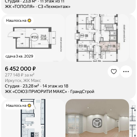
·
Студия
·
23,8 м²
·
11 этаж из 11
·
ЖК «ТОПОЛЯ»
·
СЗ «Техмонтаж»
Нашлось на
сдача 3 кв. 2029
6 452 000 ₽
·
277 148 ₽ за м²
Иркутск, ЖК Макс
·
Студия
·
23,28 м²
·
14 этаж из 18
·
ЖК «СОЮЗ ПРИОРИТИ МАКС»
·
ГрандСтрой
Нашлось на