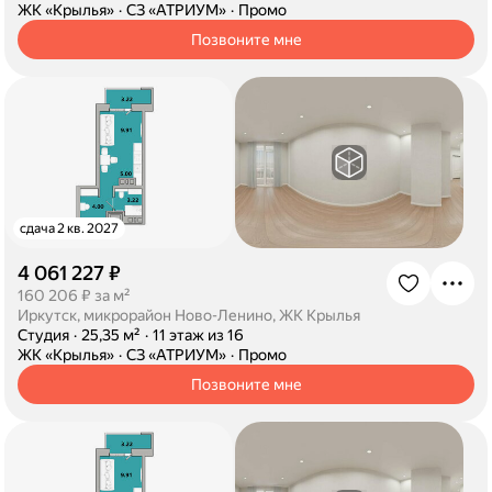
·
ЖК «Крылья»
·
СЗ «АТРИУМ»
·
Промо
Позвоните мне
сдача 2 кв. 2027
4 061 227 ₽
·
160 206 ₽ за м²
Иркутск, микрорайон Ново-Ленино, ЖК Крылья
·
Студия
·
25,35 м²
·
11 этаж из 16
·
ЖК «Крылья»
·
СЗ «АТРИУМ»
·
Промо
Позвоните мне