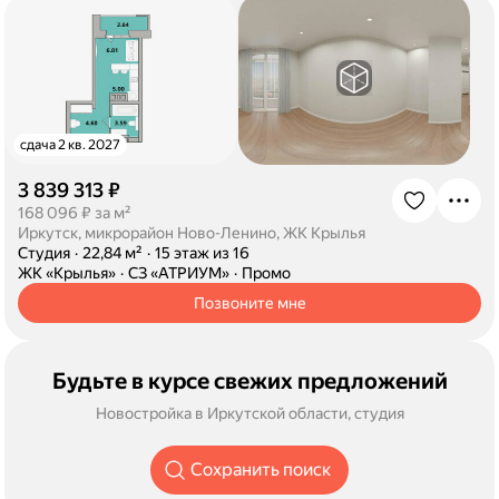
сдача 2 кв. 2027
3 839 313 ₽
·
168 096 ₽ за м²
Иркутск, микрорайон Ново-Ленино, ЖК Крылья
·
Студия
·
22,84 м²
·
15 этаж из 16
·
ЖК «Крылья»
·
СЗ «АТРИУМ»
·
Промо
Позвоните мне
Будьте в курсе свежих предложений
Новостройка в Иркутской области, студия
Сохранить поиск