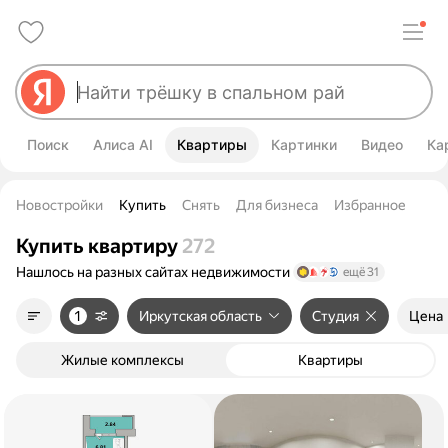
Поиск
Алиса AI
Квартиры
Картинки
Видео
Ка
Новостройки
Купить
Снять
Для бизнеса
Избранное
Купить квартиру
272
Нашлось на разных сайтах
недвижимости
ещё 31
1
Иркутская область
Студия
Цена
Жилые комплексы
Квартиры