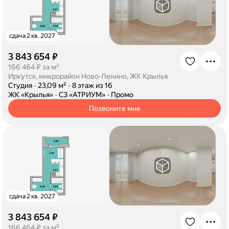
сдача 2 кв. 2027
3 843 654 ₽
·
166 464 ₽ за м²
Иркутск, микрорайон Ново-Ленино, ЖК Крылья
·
Студия
·
23,09 м²
·
8 этаж из 16
·
ЖК «Крылья»
·
СЗ «АТРИУМ»
·
Промо
Позвоните мне
сдача 2 кв. 2027
3 843 654 ₽
·
166 464 ₽ за м²