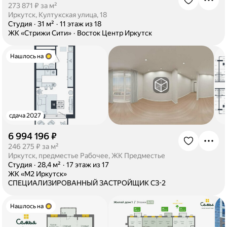
·
273 871 ₽ за м²
Иркутск, Култукская улица, 18
·
Студия
·
31 м²
·
11 этаж из 18
·
ЖК «Стрижи Сити»
·
Восток Центр Иркутск
Нашлось на
сдача 2027
6 994 196 ₽
·
246 275 ₽ за м²
Иркутск, предместье Рабочее, ЖК Предместье
·
Студия
·
28,4 м²
·
17 этаж из 17
·
ЖК «М2 Иркутск»
·
СПЕЦИАЛИЗИРОВАННЫЙ ЗАСТРОЙЩИК СЗ-2
Нашлось на