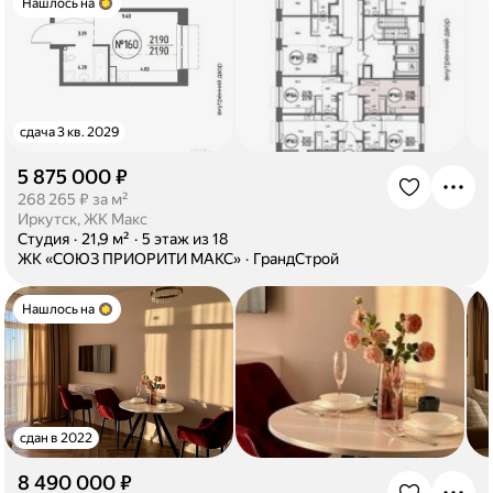
Нашлось на
сдача 3 кв. 2029
5 875 000 ₽
·
268 265 ₽ за м²
Иркутск, ЖК Макс
·
Студия
·
21,9 м²
·
5 этаж из 18
·
ЖК «СОЮЗ ПРИОРИТИ МАКС»
·
ГрандСтрой
Нашлось на
сдан в 2022
8 490 000 ₽