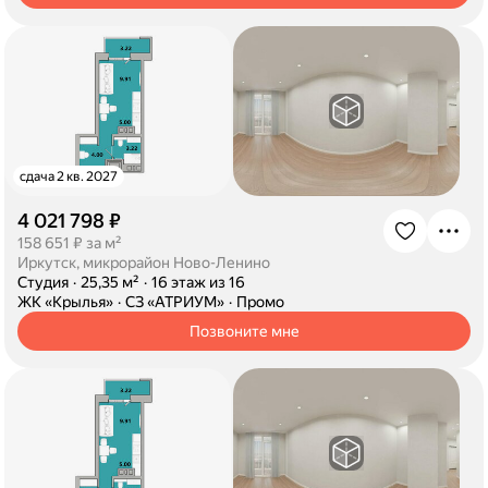
сдача 2 кв. 2027
4 021 798 ₽
·
158 651 ₽ за м²
Иркутск, микрорайон Ново-Ленино
·
Студия
·
25,35 м²
·
16 этаж из 16
·
ЖК «Крылья»
·
СЗ «АТРИУМ»
·
Промо
Позвоните мне