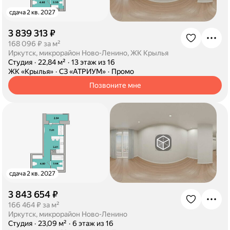
сдача 2 кв. 2027
3 839 313 ₽
·
168 096 ₽ за м²
Иркутск, микрорайон Ново-Ленино, ЖК Крылья
·
Студия
·
22,84 м²
·
13 этаж из 16
·
ЖК «Крылья»
·
СЗ «АТРИУМ»
·
Промо
Позвоните мне
сдача 2 кв. 2027
3 843 654 ₽
·
166 464 ₽ за м²
Иркутск, микрорайон Ново-Ленино
·
Студия
·
23,09 м²
·
6 этаж из 16