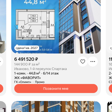
сдача 1 кв. 2027
с
6 491 520 ₽
1
144 900 ₽ за м²
1
Иваново, 1-й переулок Спартака
И
·
1-комн.
·
44,8 м²
·
6/14 этаж
·
2
·
ЖК «ФАВОРИТ»
·
Ж
ГК «Олимп»
Промо
С
Позвоните мне