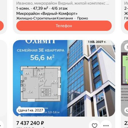
Иваново, микрорайон Видный, жилой комплекс Видный Комфорт
И
·
1-комн.
·
47,39 м²
·
4/6 этаж
·
2
·
Микрорайон «Видный-Комфорт»
·
Ж
Жилищно-Строительная Компания
Промо
Г
Телефон
сдача 1 кв. 2027
с
7 437 240 ₽
2