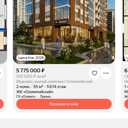
сдача 4 кв. 2028
с
5 775 000 ₽
6
105 000 ₽ за м²
1
Иваново, жилой комплекс Олимпийский
·
2-комн.
·
55 м²
·
10/14 этаж
·
1
·
ЖК «Олимпийский»
·
М
ГК «Олимп»
Промо
Ж
Позвоните мне