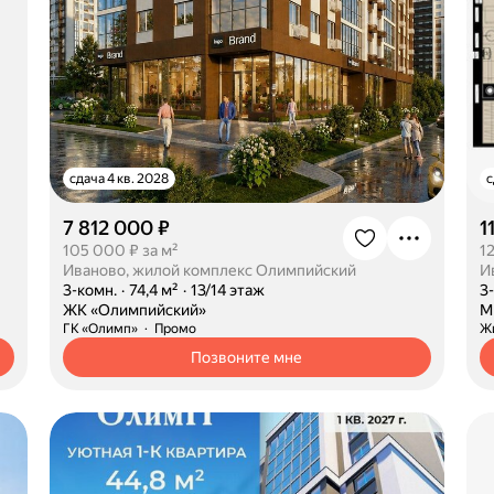
сдача 4 кв. 2028
с
7 812 000 ₽
1
105 000 ₽ за м²
1
Иваново, жилой комплекс Олимпийский
·
3-комн.
·
74,4 м²
·
13/14 этаж
·
3
·
ЖК «Олимпийский»
·
М
ГК «Олимп»
Промо
Ж
Позвоните мне