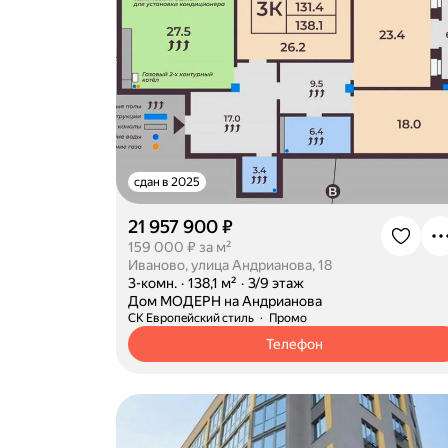
сдан в 2025
21 957 900 ₽
159 000 ₽ за м²
Иваново, улица Андрианова, 18
·
3-комн.
·
138,1 м²
·
3/9 этаж
·
Дом МОДЕРН на Андрианова
СК Европейский стиль
Промо
Телефон