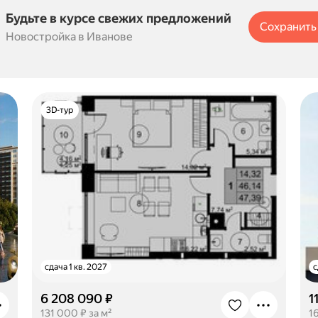
Будьте в курсе свежих предложений
Сохранить
Новостройка в Иванове
3D-тур
сдача 1 кв. 2027
с
6 208 090 ₽
1
131 000 ₽ за м²
1