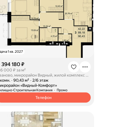
дача 1 кв. 2027
1 394 180 ₽
26 000 ₽ за м²
Иваново, микрорайон Видный, жилой комплекс Видный Комфорт
-комн.
·
90,43 м²
·
2/6 этаж
икрорайон «Видный-Комфорт»
илищно-Строительная Компания
Промо
Телефон