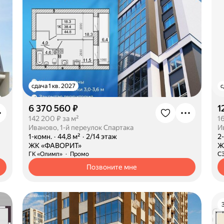
сдача 1 кв. 2027
с
6 370 560 ₽
1
142 200 ₽ за м²
1
Иваново, 1-й переулок Спартака
И
·
1-комн.
·
44,8 м²
·
2/14 этаж
·
2
·
ЖК «ФАВОРИТ»
·
Ж
ГК «Олимп»
Промо
С
Позвоните мне