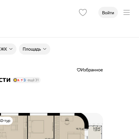
Войти
, ЖК
Площадь
Избранное
сти
ещё 31
3D-тур