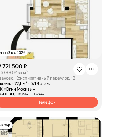
дача 3 кв. 2026
2 721 500 ₽
65 000 ₽ за м²
ваново, Конспиративный переулок, 12
-комн.
·
77,1 м²
·
5/19 этаж
К «Огни Москвы»
З «ИНВЕСТКОМ»
Промо
Телефон
3D-тур