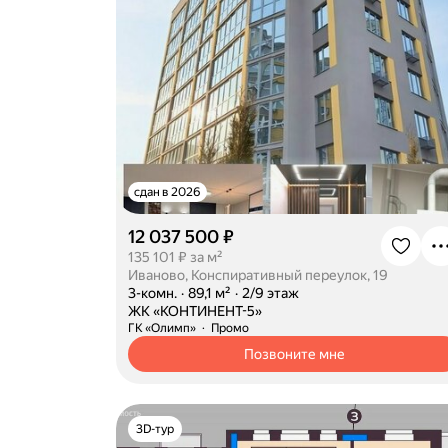
сдан в 2026
12 037 500 ₽
135 101 ₽ за м²
Иваново, Конспиративный переулок, 19
·
3-комн.
·
89,1 м²
·
2/9 этаж
·
ЖК «КОНТИНЕНТ-5»
ГК «Олимп»
Промо
Позвоните мне
3D-тур