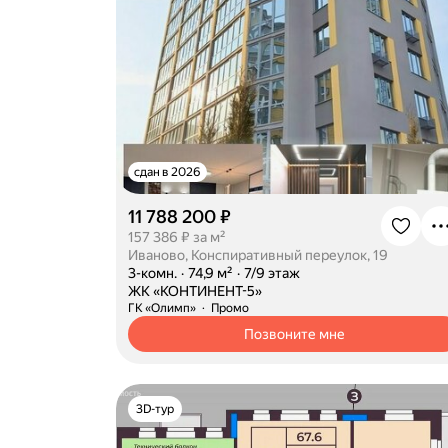
сдан в 2026
11 788 200 ₽
157 386 ₽ за м²
Иваново, Конспиративный переулок, 19
·
3-комн.
·
74,9 м²
·
7/9 этаж
·
ЖК «КОНТИНЕНТ-5»
ГК «Олимп»
Промо
Позвоните мне
3D-тур