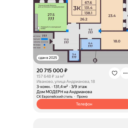
сдан в 2025
20 715 000 ₽
157 648 ₽ за м²
Иваново, улица Андрианова, 18
·
3-комн.
·
131,4 м²
·
3/9 этаж
·
Дом МОДЕРН на Андрианова
СК Европейский стиль
Промо
Телефон