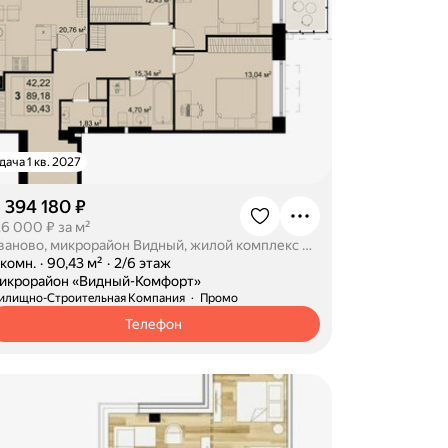
дача 1 кв. 2027
1 394 180 ₽
26 000 ₽ за м²
Иваново, микрорайон Видный, жилой комплекс Видный Комфорт
-комн.
·
90,43 м²
·
2/6 этаж
икрорайон «Видный-Комфорт»
илищно-Строительная Компания
Промо
Телефон