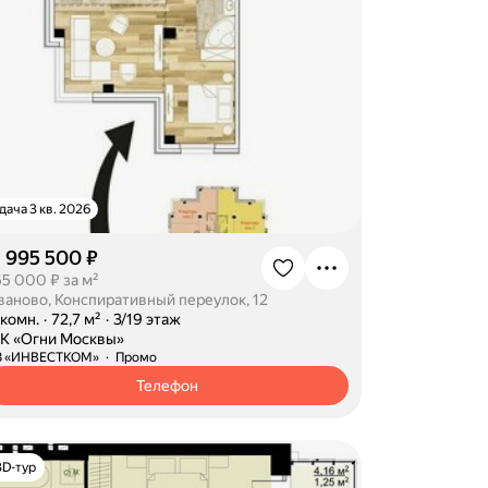
дача 3 кв. 2026
1 995 500 ₽
65 000 ₽ за м²
ваново, Конспиративный переулок, 12
-комн.
·
72,7 м²
·
3/19 этаж
К «Огни Москвы»
З «ИНВЕСТКОМ»
Промо
Телефон
3D-тур