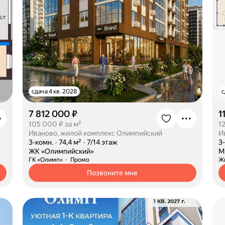
сдача 4 кв. 2028
с
7 812 000 ₽
1
105 000 ₽ за м²
1
Иваново, жилой комплекс Олимпийский
·
3-комн.
·
74,4 м²
·
7/14 этаж
·
3
·
ЖК «Олимпийский»
·
М
ГК «Олимп»
Промо
Ж
Позвоните мне