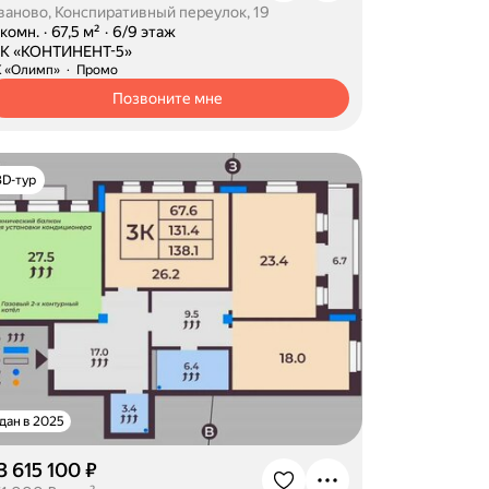
ваново, Конспиративный переулок, 19
-комн.
·
67,5 м²
·
6/9 этаж
К «КОНТИНЕНТ-5»
К «Олимп»
Промо
Позвоните мне
3D-тур
дан в 2025
3 615 100 ₽