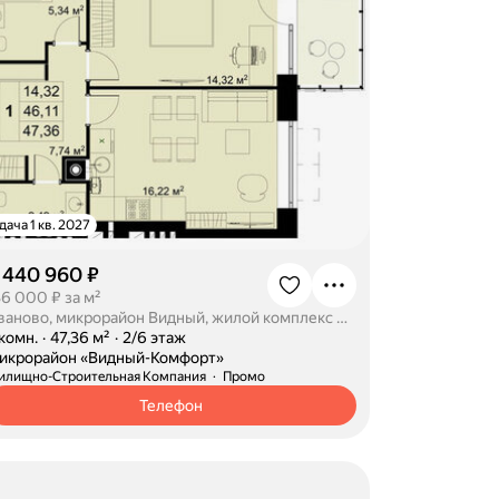
дача 1 кв. 2027
 440 960 ₽
36 000 ₽ за м²
Иваново, микрорайон Видный, жилой комплекс Видный Комфорт
-комн.
·
47,36 м²
·
2/6 этаж
икрорайон «Видный-Комфорт»
илищно-Строительная Компания
Промо
Телефон