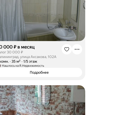
0 000 ₽ в месяц
алог 30 000 ₽
алининград, улица Аксакова, 102А
-комн.
·
35 м²
·
1/5 этаж
Нашлось на Я.Недвижимость
Подробнее