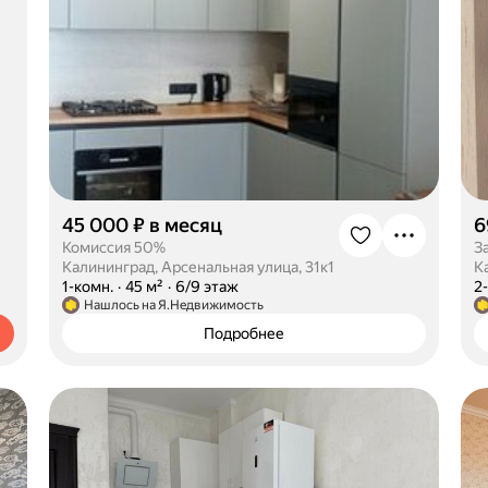
45 000 ₽ в месяц
6
Комиссия 50%
З
Калининград, Арсенальная улица, 31к1
К
·
1-комн.
·
45 м²
·
6/9 этаж
·
2
Нашлось на Я.Недвижимость
Подробнее