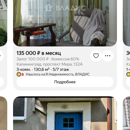
135 000 ₽ в месяц
3
Залог 100 000 ₽
·
Комиссия 60%
З
Калининград, проспект Мира, 132А
К
·
3-комн.
·
130,6 м²
·
5/7 этаж
·
1
Нашлось на Я.Недвижимость, ВЛАДИС
Подробнее