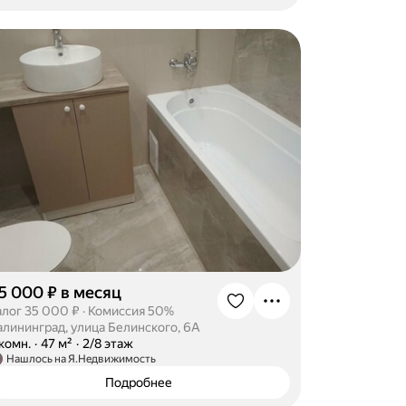
5 000 ₽ в месяц
алог 35 000 ₽
·
Комиссия 50%
алининград, улица Белинского, 6А
-комн.
·
47 м²
·
2/8 этаж
Нашлось на Я.Недвижимость
Подробнее