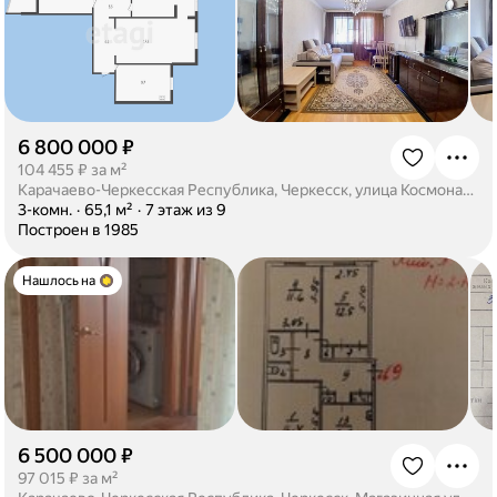
6 800 000 ₽
·
104 455 ₽ за м²
Карачаево-Черкесская Республика, Черкесск, улица Космонавтов, 27
·
3-комн.
·
65,1 м²
·
7 этаж из 9
·
Построен в 1985
Нашлось на
6 500 000 ₽
·
97 015 ₽ за м²