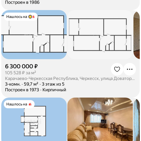
·
Построен в 1986
Нашлось на
6 300 000 ₽
·
105 528 ₽ за м²
Карачаево-Черкесская Республика, Черкесск, улица Доватора, 80
·
3-комн.
·
59,7 м²
·
3 этаж из 5
·
Построен в 1973
·
Кирпичный
Нашлось на