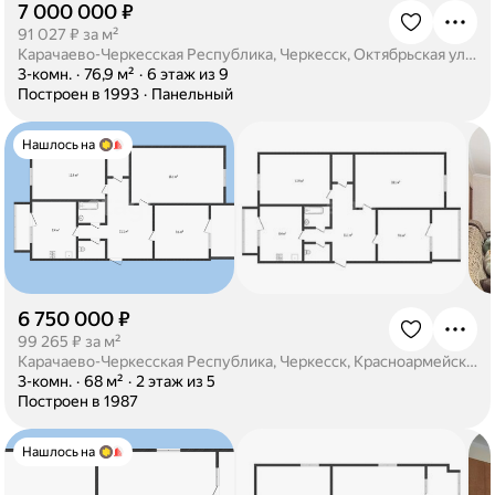
7 000 000 ₽
·
91 027 ₽ за м²
Карачаево-Черкесская Республика, Черкесск, Октябрьская улица, 311
·
3-комн.
·
76,9 м²
·
6 этаж из 9
·
Построен в 1993
·
Панельный
Нашлось на
6 750 000 ₽
·
99 265 ₽ за м²
Карачаево-Черкесская Республика, Черкесск, Красноармейская улица, 67
·
3-комн.
·
68 м²
·
2 этаж из 5
·
Построен в 1987
Нашлось на