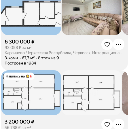
6 300 000 ₽
·
93 058 ₽ за м²
Карачаево-Черкесская Республика, Черкесск, Интернациональная улица, 16
·
3-комн.
·
67,7 м²
·
8 этаж из 9
·
Построен в 1984
Нашлось на
3 200 000 ₽
·
56 738 ₽ за м²