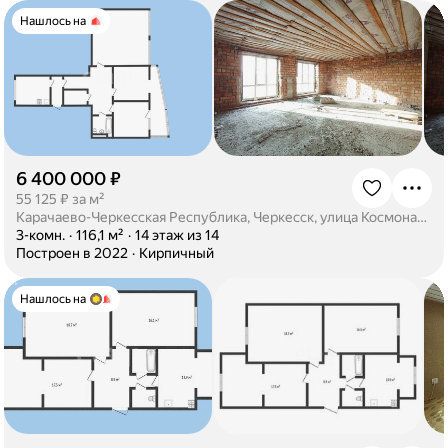
Нашлось на
6 400 000 ₽
·
55 125 ₽ за м²
Карачаево-Черкесская Республика, Черкесск, улица Космонавтов, 43Г
·
3-комн.
·
116,1 м²
·
14 этаж из 14
·
Построен в 2022
·
Кирпичный
Нашлось на