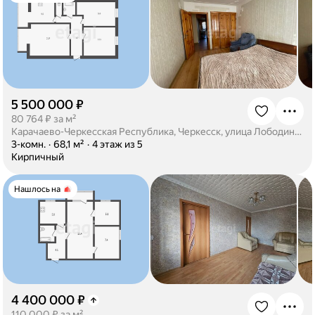
5 500 000 ₽
·
80 764 ₽ за м²
Карачаево-Черкесская Республика, Черкесск, улица Лободина, 76
·
3-комн.
·
68,1 м²
·
4 этаж из 5
·
Кирпичный
Нашлось на
4 400 000 ₽
·
110 000 ₽ за м²