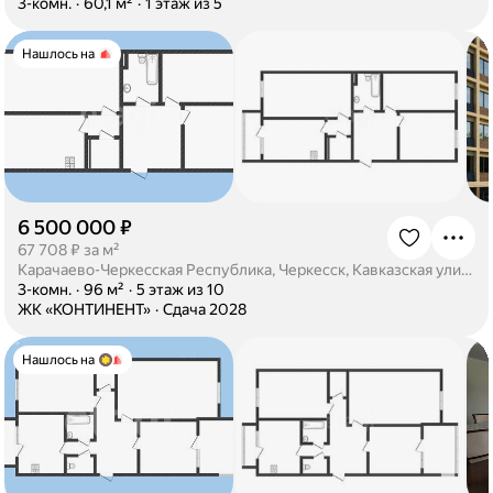
·
3-комн.
·
60,1 м²
·
1 этаж из 5
Нашлось на
6 500 000 ₽
·
67 708 ₽ за м²
Карачаево-Черкесская Республика, Черкесск, Кавказская улица, 151
·
3-комн.
·
96 м²
·
5 этаж из 10
·
ЖК «КОНТИНЕНТ»
·
Сдача 2028
Нашлось на