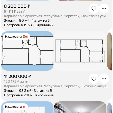
8 200 000 ₽
·
91 111 ₽ за м²
Карачаево-Черкесская Республика, Черкесск, Кавказская улица, 26
·
3-комн.
·
90 м²
·
4 этаж из 5
·
Построен в 1963
·
Кирпичный
Нашлось на
11 200 000 ₽
·
120 172 ₽ за м²
Карачаево-Черкесская Республика, Черкесск, Октябрьская улица, 380
·
3-комн.
·
93,2 м²
·
3 этаж из 5
·
Построен в 2007
·
Кирпичный
Нашлось на