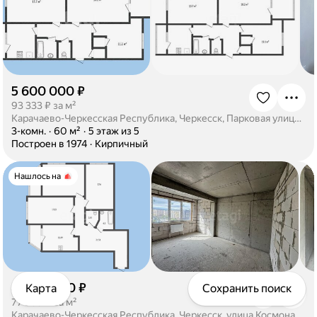
5 600 000 ₽
·
93 333 ₽ за м²
Карачаево-Черкесская Республика, Черкесск, Парковая улица, 3
·
3-комн.
·
60 м²
·
5 этаж из 5
·
Построен в 1974
·
Кирпичный
Нашлось на
8 000 000 ₽
Карта
Сохранить поиск
·
77 369 ₽ за м²
Карачаево-Черкесская Республика, Черкесск, улица Космонавтов, 45Б