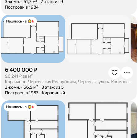
·
3-комн.
·
61,7 м²
·
7 этаж из 9
·
Построен в 1984
Нашлось на
6 400 000 ₽
·
96 241 ₽ за м²
Карачаево-Черкесская Республика, Черкесск, улица Космонавтов, 25
·
3-комн.
·
66,5 м²
·
3 этаж из 5
·
Построен в 1987
·
Кирпичный
Нашлось на