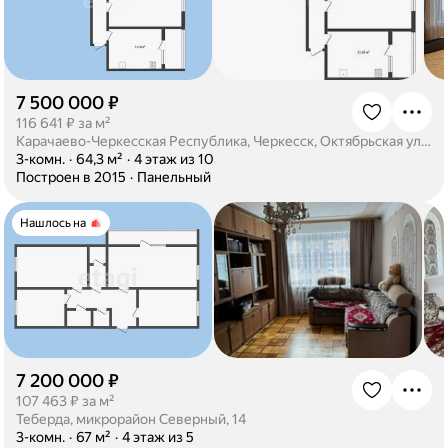
7 500 000 ₽
·
116 641 ₽ за м²
Карачаево-Черкесская Республика, Черкесск, Октябрьская улица, 346
·
3-комн.
·
64,3 м²
·
4 этаж из 10
·
Построен в 2015
·
Панельный
Нашлось на
7 200 000 ₽
·
107 463 ₽ за м²
Теберда, микрорайон Северный, 14
·
3-комн.
·
67 м²
·
4 этаж из 5