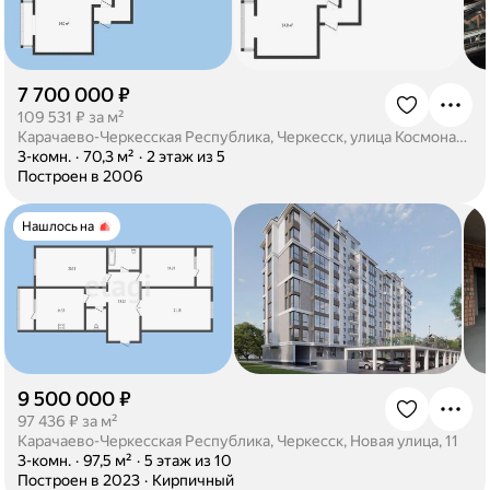
7 700 000 ₽
·
109 531 ₽ за м²
Карачаево-Черкесская Республика, Черкесск, улица Космонавтов, 33
·
3-комн.
·
70,3 м²
·
2 этаж из 5
·
Построен в 2006
Нашлось на
9 500 000 ₽
·
97 436 ₽ за м²
Карачаево-Черкесская Республика, Черкесск, Новая улица, 11
·
3-комн.
·
97,5 м²
·
5 этаж из 10
·
Построен в 2023
·
Кирпичный