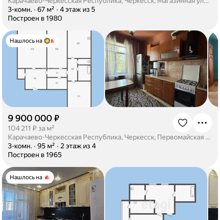
Карачаево-Черкесская Республика, Черкесск, Магазинная улица, 26
·
3-комн.
·
67 м²
·
4 этаж из 5
·
Построен в 1980
Нашлось на
9 900 000 ₽
·
104 211 ₽ за м²
Карачаево-Черкесская Республика, Черкесск, Первомайская улица, 32
·
3-комн.
·
95 м²
·
2 этаж из 4
·
Построен в 1965
Нашлось на