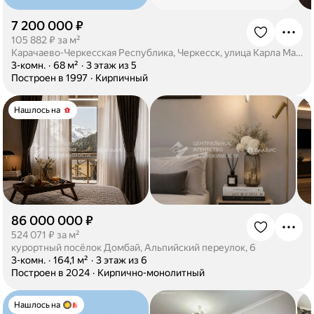
7 200 000 ₽
·
105 882 ₽ за м²
Карачаево-Черкесская Республика, Черкесск, улица Карла Маркса, 25
·
3-комн.
·
68 м²
·
3 этаж из 5
·
Построен в 1997
·
Кирпичный
Нашлось на
86 000 000 ₽
·
524 071 ₽ за м²
курортный посёлок Домбай, Альпийский переулок, 6
·
3-комн.
·
164,1 м²
·
3 этаж из 6
·
Построен в 2024
·
Кирпично-монолитный
Нашлось на