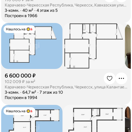
Карачаево-Черкесская Республика, Черкесск, Кавказская улица, 30
·
3-комн.
·
40 м²
·
4 этаж из 5
·
Построен в 1966
Нашлось на
6 600 000 ₽
·
102 009 ₽ за м²
Карачаево-Черкесская Республика, Черкесск, улица Калантаевского, 17
·
3-комн.
·
64,7 м²
·
7 этаж из 10
·
Построен в 1994
Нашлось на