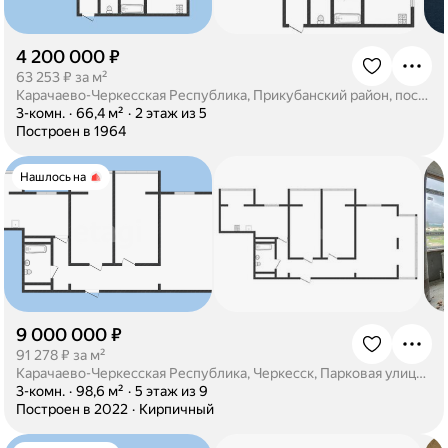
4 200 000 ₽
·
63 253 ₽ за м²
Карачаево-Черкесская Республика, Прикубанский район, посёлок Кавказский, улица Гагарина, 10
·
3-комн.
·
66,4 м²
·
2 этаж из 5
·
Построен в 1964
Нашлось на
9 000 000 ₽
·
91 278 ₽ за м²
Карачаево-Черкесская Республика, Черкесск, Парковая улица, 17Б
·
3-комн.
·
98,6 м²
·
5 этаж из 9
·
Построен в 2022
·
Кирпичный