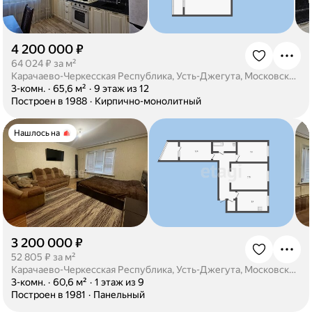
4 200 000 ₽
·
64 024 ₽ за м²
Карачаево-Черкесская Республика, Усть-Джегута, Московский микрорайон, 39
·
3-комн.
·
65,6 м²
·
9 этаж из 12
·
Построен в 1988
·
Кирпично-монолитный
Нашлось на
3 200 000 ₽
·
52 805 ₽ за м²
Карачаево-Черкесская Республика, Усть-Джегута, Московский микрорайон, 6
·
3-комн.
·
60,6 м²
·
1 этаж из 9
·
Построен в 1981
·
Панельный