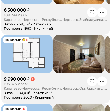
6 500 000 ₽
·
109 244 ₽ за м²
Карачаево-Черкесская Республика, Черкесск, Зелёная улица, 46
·
3-комн.
·
59,5 м²
·
2 этаж из 5
·
Построен в 1980
·
Кирпичный
Нашлось на
9 990 000 ₽
·
105 826 ₽ за м²
Карачаево-Черкесская Республика, Черкесск, Октябрьская улица, 384А
·
3-комн.
·
94,4 м²
·
7 этаж из 15
·
Построен в 2020
·
Кирпичный
Нашлось на