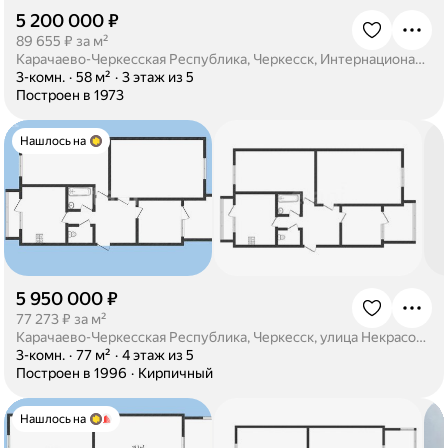
5 200 000 ₽
·
89 655 ₽ за м²
Карачаево-Черкесская Республика, Черкесск, Интернациональная улица, 8
·
3-комн.
·
58 м²
·
3 этаж из 5
·
Построен в 1973
Нашлось на
5 950 000 ₽
·
77 273 ₽ за м²
Карачаево-Черкесская Республика, Черкесск, улица Некрасова, 3
·
3-комн.
·
77 м²
·
4 этаж из 5
·
Построен в 1996
·
Кирпичный
Нашлось на