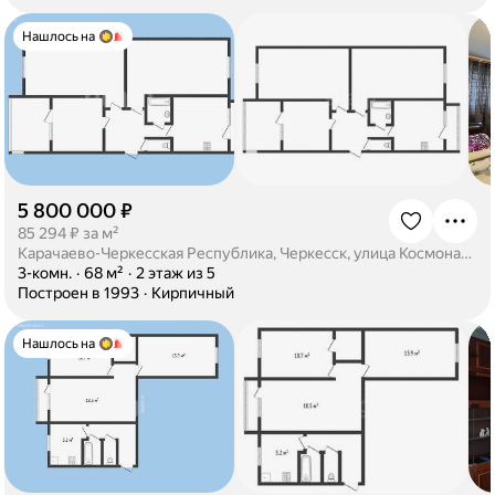
Нашлось на
5 800 000 ₽
·
85 294 ₽ за м²
Карачаево-Черкесская Республика, Черкесск, улица Космонавтов, 78
·
3-комн.
·
68 м²
·
2 этаж из 5
·
Построен в 1993
·
Кирпичный
Нашлось на