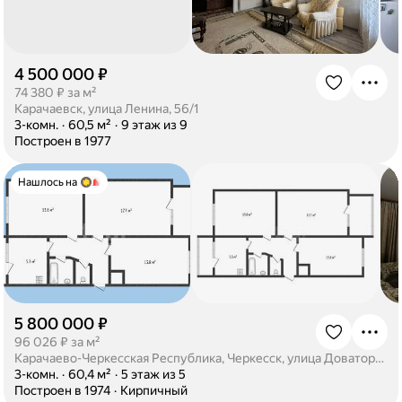
4 500 000 ₽
·
74 380 ₽ за м²
Карачаевск, улица Ленина, 56/1
·
3-комн.
·
60,5 м²
·
9 этаж из 9
·
Построен в 1977
Нашлось на
5 800 000 ₽
·
96 026 ₽ за м²
Карачаево-Черкесская Республика, Черкесск, улица Доватора, 66
·
3-комн.
·
60,4 м²
·
5 этаж из 5
·
Построен в 1974
·
Кирпичный