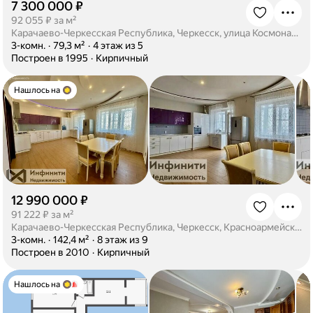
7 300 000 ₽
·
92 055 ₽ за м²
Карачаево-Черкесская Республика, Черкесск, улица Космонавтов, 34
·
3-комн.
·
79,3 м²
·
4 этаж из 5
·
Построен в 1995
·
Кирпичный
Нашлось на
12 990 000 ₽
·
91 222 ₽ за м²
Карачаево-Черкесская Республика, Черкесск, Красноармейская улица, 134А
·
3-комн.
·
142,4 м²
·
8 этаж из 9
·
Построен в 2010
·
Кирпичный
Нашлось на