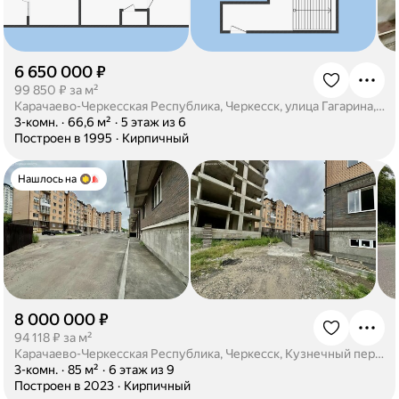
6 650 000 ₽
·
99 850 ₽ за м²
Карачаево-Черкесская Республика, Черкесск, улица Гагарина, 26
·
3-комн.
·
66,6 м²
·
5 этаж из 6
·
Построен в 1995
·
Кирпичный
Нашлось на
8 000 000 ₽
·
94 118 ₽ за м²
Карачаево-Черкесская Республика, Черкесск, Кузнечный переулок, 2Д
·
3-комн.
·
85 м²
·
6 этаж из 9
·
Построен в 2023
·
Кирпичный