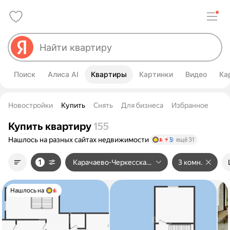
Поиск
Алиса AI
Квартиры
Картинки
Видео
Ка
Новостройки
Купить
Снять
Для бизнеса
Избранное
Купить квартиру
155
Нашлось на разных сайтах
недвижимости
ещё 31
1
Карачаево-Черкесская Республика
3 комн.
Нашлось на