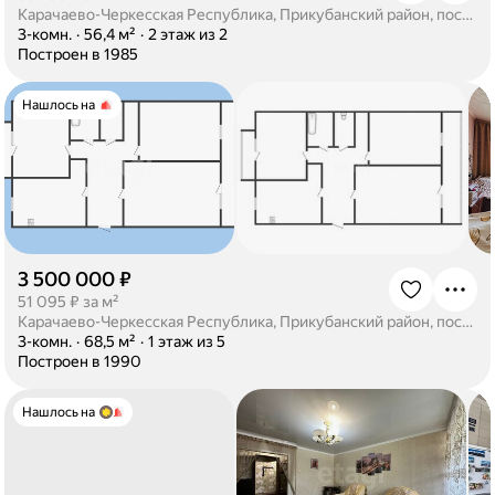
Карачаево-Черкесская Республика, Прикубанский район, посёлок Кавказский, улица Балахонова, 5
·
3-комн.
·
56,4 м²
·
2 этаж из 2
·
Построен в 1985
Нашлось на
3 500 000 ₽
·
51 095 ₽ за м²
Карачаево-Черкесская Республика, Прикубанский район, посёлок Кавказский, улица Старикова, 5
·
3-комн.
·
68,5 м²
·
1 этаж из 5
·
Построен в 1990
Нашлось на