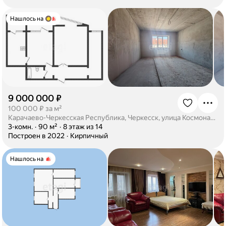
Нашлось на
9 000 000 ₽
·
100 000 ₽ за м²
Карачаево-Черкесская Республика, Черкесск, улица Космонавтов, 43Г
·
3-комн.
·
90 м²
·
8 этаж из 14
·
Построен в 2022
·
Кирпичный
Нашлось на