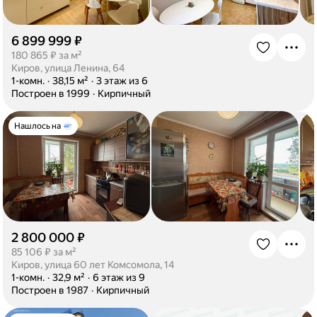
6 899 999 ₽
·
180 865 ₽ за м²
Киров, улица Ленина, 64
·
1-комн.
·
38,15 м²
·
3 этаж из 6
·
Построен в 1999
·
Кирпичный
Нашлось на
2 800 000 ₽
·
85 106 ₽ за м²
Киров, улица 60 лет Комсомола, 14
·
1-комн.
·
32,9 м²
·
6 этаж из 9
·
Построен в 1987
·
Кирпичный