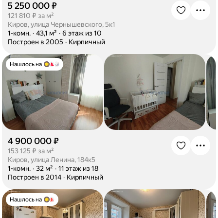
5 250 000 ₽
·
121 810 ₽ за м²
Киров, улица Чернышевского, 5к1
·
1-комн.
·
43,1 м²
·
6 этаж из 10
·
Построен в 2005
·
Кирпичный
Нашлось на
4 900 000 ₽
·
153 125 ₽ за м²
Киров, улица Ленина, 184к5
·
1-комн.
·
32 м²
·
11 этаж из 18
·
Построен в 2014
·
Кирпичный
Нашлось на