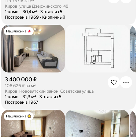
·
119 737 ₽ за м²
Киров, улица Дзержинского, 48
·
1-комн.
·
30,4 м²
·
3 этаж из 5
·
Построен в 1969
·
Кирпичный
Нашлось на
3 400 000 ₽
·
108 626 ₽ за м²
Киров, Нововятский район, Советская улица
·
1-комн.
·
31,3 м²
·
3 этаж из 5
·
Построен в 1967
Нашлось на