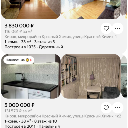
3 830 000 ₽
·
116 061 ₽ за м²
Киров, микрорайон Красный Химик, улица Красный Химик, 1
·
1-комн.
·
33 м²
·
3 этаж из 5
·
Построен в 1935
·
Деревянный
Нашлось на
5 000 000 ₽
·
131 579 ₽ за м²
Киров, микрорайон Красный Химик, улица Красный Химик, 1к2
·
1-комн.
·
38 м²
·
8 этаж из 10
·
Построен в 2011
·
Панельный