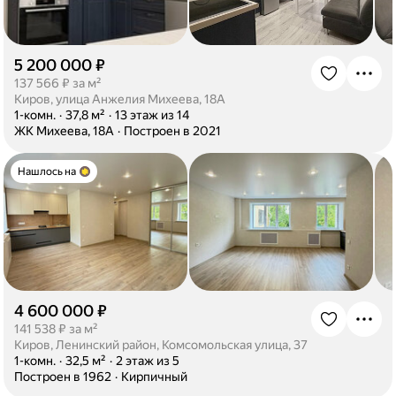
5 200 000 ₽
·
137 566 ₽ за м²
Киров, улица Анжелия Михеева, 18А
·
1-комн.
·
37,8 м²
·
13 этаж из 14
·
ЖК Михеева, 18А
·
Построен в 2021
Нашлось на
4 600 000 ₽
·
141 538 ₽ за м²
Киров, Ленинский район, Комсомольская улица, 37
·
1-комн.
·
32,5 м²
·
2 этаж из 5
·
Построен в 1962
·
Кирпичный