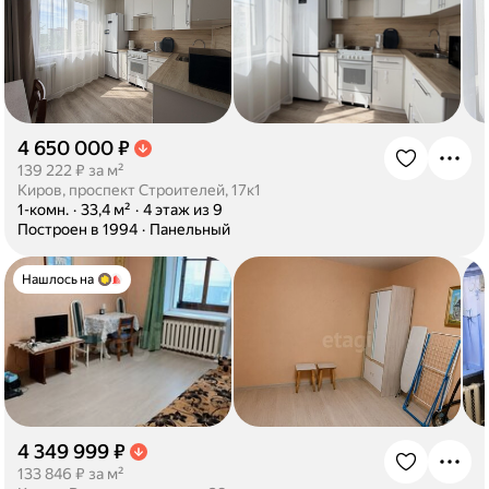
4 650 000 ₽
·
139 222 ₽ за м²
Киров, проспект Строителей, 17к1
·
1-комн.
·
33,4 м²
·
4 этаж из 9
·
Построен в 1994
·
Панельный
Нашлось на
4 349 999 ₽
·
133 846 ₽ за м²