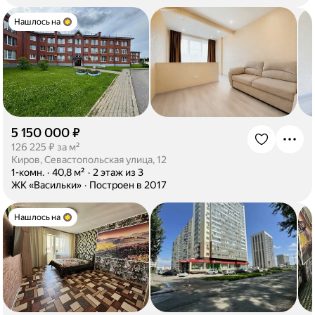
Нашлось на
5 150 000 ₽
·
126 225 ₽ за м²
Киров, Севастопольская улица, 12
·
1-комн.
·
40,8 м²
·
2 этаж из 3
·
ЖК «Васильки»
·
Построен в 2017
Нашлось на