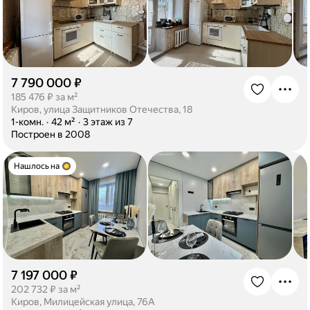
7 790 000 ₽
·
185 476 ₽ за м²
Киров, улица Защитников Отечества, 18
·
1-комн.
·
42 м²
·
3 этаж из 7
·
Построен в 2008
Нашлось на
7 197 000 ₽
·
202 732 ₽ за м²
Киров, Милицейская улица, 76А