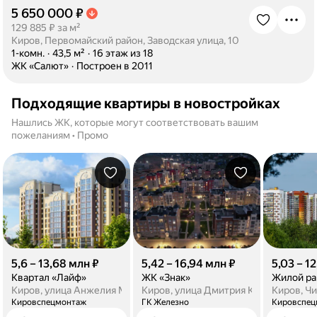
5 650 000 ₽
·
129 885 ₽ за м²
Киров, Первомайский район, Заводская улица, 10
·
1-комн.
·
43,5 м²
·
16 этаж из 18
·
ЖК «Салют»
·
Построен в 2011
Подходящие квартиры в новостройках
Нашлись ЖК, которые могут соответствовать вашим
пожеланиям • Промо
5,6 – 13,68 млн ₽
5,42 – 16,94 млн ₽
5,03 – 1
Квартал «Лайф»
ЖК «Знак»
Киров, улица Анжелия Михеева, 17к1
Киров, улица Дмитрия Козулева, 8
Киров, Чи
Кировспецмонтаж
ГК Железно
Кировспец