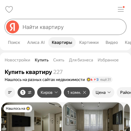
Поиск
Алиса AI
Квартиры
Картинки
Видео
Ка
Новостройки
Купить
Снять
Для бизнеса
Избранное
Купить квартиру
227
Нашлось на разных сайтах
недвижимости
ещё 31
1
Киров
1 комн.
Цена
Район
Нашлось на