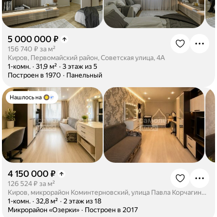
5 000 000 ₽
·
156 740 ₽ за м²
Киров, Первомайский район, Советская улица, 4А
·
1-комн.
·
31,9 м²
·
3 этаж из 5
·
Построен в 1970
·
Панельный
Нашлось на
4 150 000 ₽
·
126 524 ₽ за м²
Киров, микрорайон Коминтерновский, улица Павла Корчагина, 232
·
1-комн.
·
32,8 м²
·
2 этаж из 18
·
Микрорайон «Озерки»
·
Построен в 2017