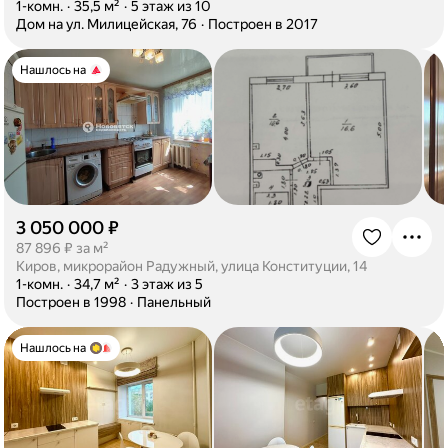
·
1-комн.
·
35,5 м²
·
5 этаж из 10
·
Дом на ул. Милицейская, 76
·
Построен в 2017
Нашлось на
3 050 000 ₽
·
87 896 ₽ за м²
Киров, микрорайон Радужный, улица Конституции, 14
·
1-комн.
·
34,7 м²
·
3 этаж из 5
·
Построен в 1998
·
Панельный
Нашлось на