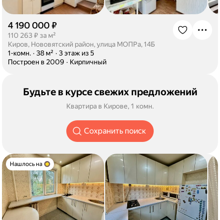
4 190 000 ₽
·
110 263 ₽ за м²
Киров, Нововятский район, улица МОПРа, 14Б
·
1-комн.
·
38 м²
·
3 этаж из 5
·
Построен в 2009
·
Кирпичный
Будьте в курсе свежих предложений
Квартира в Кирове, 1 комн.
Сохранить поиск
Нашлось на