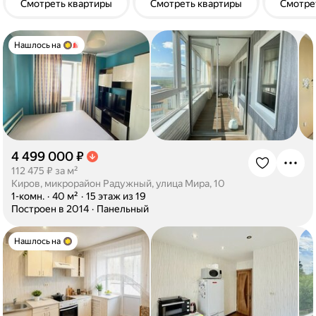
Смотреть квартиры
Смотреть квартиры
Смотре
Нашлось на
4 499 000 ₽
·
112 475 ₽ за м²
Киров, микрорайон Радужный, улица Мира, 10
·
1-комн.
·
40 м²
·
15 этаж из 19
·
Построен в 2014
·
Панельный
Нашлось на