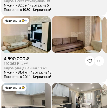
Киров, Всесвятская улица, 38
·
1-комн.
·
32,5 м²
·
2 этаж из 5
·
Построен в 1989
·
Кирпичный
Нашлось на
4 690 000 ₽
·
149 363 ₽ за м²
Киров, улица Ленина, 188к5
·
1-комн.
·
31,4 м²
·
12 этаж из 18
·
Построен в 2014
·
Кирпичный
Нашлось на