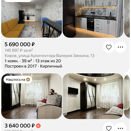
5 690 000 ₽
·
145 897 ₽ за м²
Киров, улица Архитектора Валерия Зянкина, 13
·
1-комн.
·
39 м²
·
13 этаж из 20
·
Построен в 2017
·
Кирпичный
Нашлось на
3 640 000 ₽