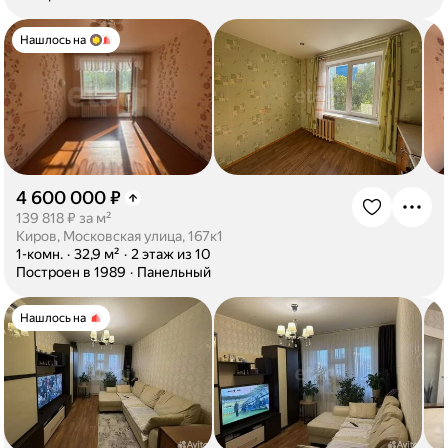
Нашлось на
4 600 000 ₽
·
139 818 ₽ за м²
Киров, Московская улица, 167к1
·
1-комн.
·
32,9 м²
·
2 этаж из 10
·
Построен в 1989
·
Панельный
Нашлось на