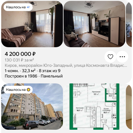
Нашлось на
4 200 000 ₽
·
130 031 ₽ за м²
Киров, микрорайон Юго-Западный, улица Космонавта Владислава Волкова, 2к1
·
1-комн.
·
32,3 м²
·
8 этаж из 9
·
Построен в 1986
·
Панельный
Нашлось на