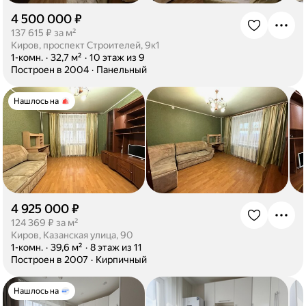
4 500 000 ₽
·
137 615 ₽ за м²
Киров, проспект Строителей, 9к1
·
1-комн.
·
32,7 м²
·
10 этаж из 9
·
Построен в 2004
·
Панельный
Нашлось на
4 925 000 ₽
·
124 369 ₽ за м²
Киров, Казанская улица, 90
·
1-комн.
·
39,6 м²
·
8 этаж из 11
·
Построен в 2007
·
Кирпичный
Нашлось на