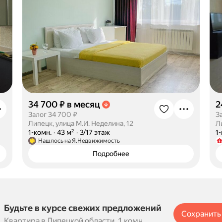
34 700 ₽ в месяц
2
Залог 34 700 ₽
З
Липецк, улица М.И. Неделина, 12
Л
·
1-комн.
·
43 м²
·
3/17 этаж
·
1
Нашлось на Я.Недвижимость
Подробнее
Будьте в курсе свежих предложений
Сохранить
Квартира в Липецкой области, 1 комн.