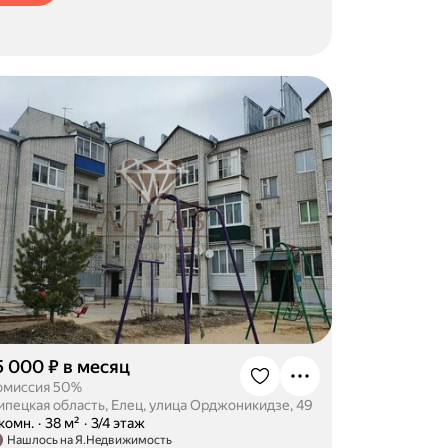
5 000 ₽ в месяц
омиссия 50%
ипецкая область, Елец, улица Орджоникидзе, 49
-комн.
·
38 м²
·
3/4 этаж
Нашлось на Я.Недвижимость