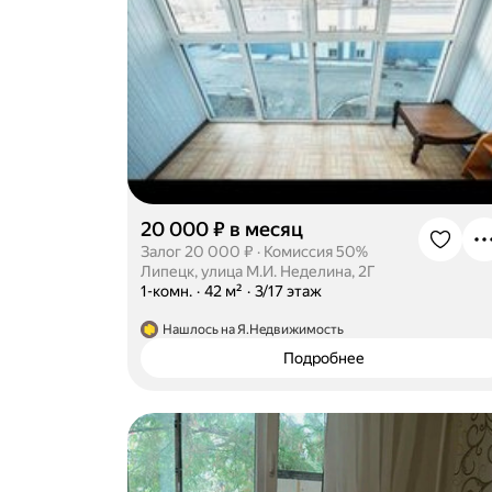
20 000 ₽ в месяц
Залог 20 000 ₽
·
Комиссия 50%
Липецк, улица М.И. Неделина, 2Г
·
1-комн.
·
42 м²
·
3/17 этаж
Нашлось на Я.Недвижимость
Подробнее