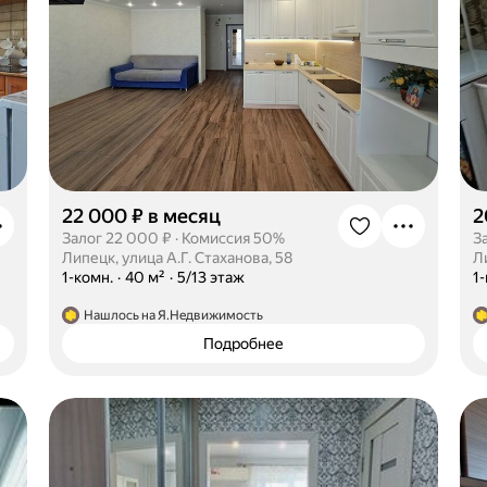
22 000 ₽ в месяц
2
Залог 22 000 ₽
·
Комиссия 50%
З
Липецк, улица А.Г. Стаханова, 58
Л
·
1-комн.
·
40 м²
·
5/13 этаж
·
1
Нашлось на Я.Недвижимость
Подробнее