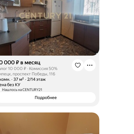
0 000 ₽ в месяц
алог 10 000 ₽
·
Комиссия 50%
ипецк, проспект Победы, 116
-комн.
·
37 м²
·
2/14 этаж
ена без КУ
Нашлось на CENTURY21
Подробнее