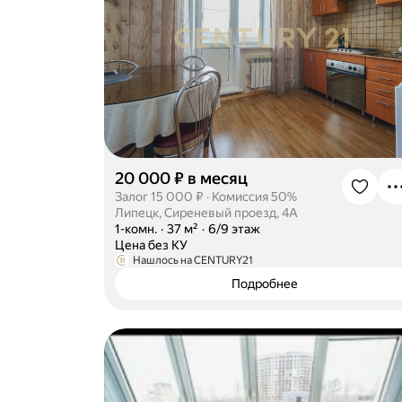
20 000 ₽ в месяц
Залог 15 000 ₽
·
Комиссия 50%
Липецк, Сиреневый проезд, 4А
·
1-комн.
·
37 м²
·
6/9 этаж
·
Цена без КУ
Нашлось на CENTURY21
Подробнее