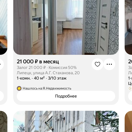
21 000 ₽ в месяц
2
Залог 21 000 ₽
·
Комиссия 50%
З
Липецк, улица А.Г. Стаханова, 20
Л
·
1-комн.
·
40 м²
·
3/10 этаж
·
1
·
Ц
Нашлось на Я.Недвижимость
Подробнее