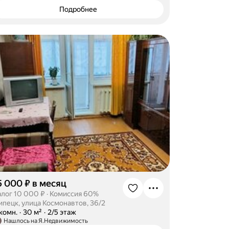
Подробнее
5 000 ₽ в месяц
алог 10 000 ₽
·
Комиссия 60%
ипецк, улица Космонавтов, 36/2
-комн.
·
30 м²
·
2/5 этаж
Нашлось на Я.Недвижимость