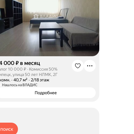
4 000 ₽ в месяц
алог 10 000 ₽
·
Комиссия 50%
ипецк, улица 50 лет НЛМК, 2Г
-комн.
·
40,7 м²
·
2/18 этаж
Нашлось на ВЛАДИС
Подробнее
 поиск