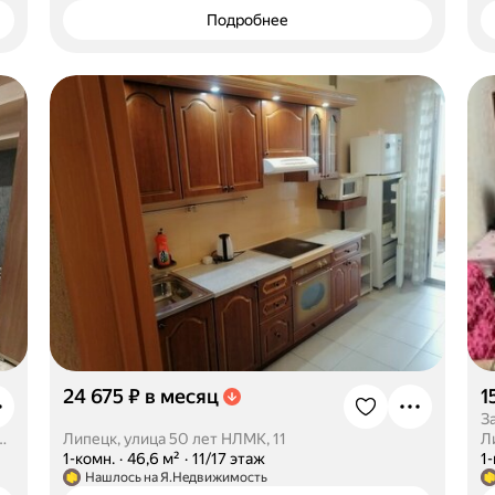
Подробнее
24 675 ₽ в месяц
1
З
ц, микрорайон Александровский, 16
Липецк, улица 50 лет НЛМК, 11
Л
·
1-комн.
·
46,6 м²
·
11/17 этаж
·
1
Нашлось на Я.Недвижимость