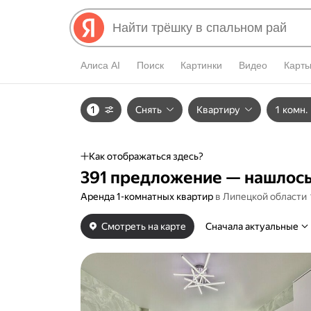
Алиса AI
Поиск
Картинки
Видео
Карт
1
Снять
Квартиру
1 комн.
Как отображаться здесь?
391 предложение — нашлось
Аренда 1-комнатных квартир
в Липецкой
области
Смотреть на карте
Сначала актуальные