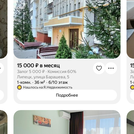
15 000 ₽ в месяц
1
Залог 5 000 ₽
·
Комиссия 60%
З
Липецк, улица Барашева, 5
·
1-комн.
·
36 м²
·
6/10 этаж
·
1
Нашлось на Я.Недвижимость
Подробнее