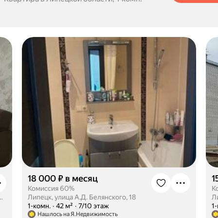
18 000 ₽ в месяц
1
Комиссия 60%
К
ц, микрорайон Александровский, 6
Липецк, улица А.Д. Белянского, 18
Л
·
1-комн.
·
42 м²
·
7/10 этаж
·
1
Нашлось на Я.Недвижимость