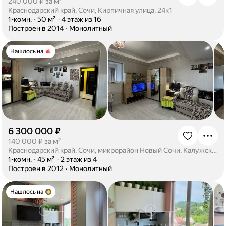
·
240 000 ₽ за м²
Краснодарский край, Сочи, Кирпичная улица, 24к1
·
1-комн.
·
50 м²
·
4 этаж из 16
·
Построен в 2014
·
Монолитный
Нашлось на
6 300 000 ₽
·
140 000 ₽ за м²
Краснодарский край, Сочи, микрорайон Новый Сочи, Калужская улица, 28/2
·
1-комн.
·
45 м²
·
2 этаж из 4
·
Построен в 2012
·
Монолитный
Нашлось на