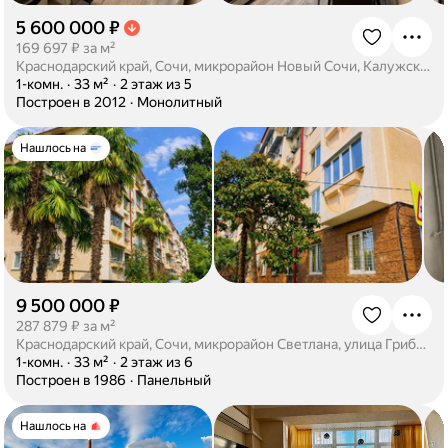
5 600 000 ₽
·
169 697 ₽ за м²
Краснодарский край, Сочи, микрорайон Новый Сочи, Калужская улица, 28/2
·
1-комн.
·
33 м²
·
2 этаж из 5
·
Построен в 2012
·
Монолитный
Нашлось на
9 500 000 ₽
·
287 879 ₽ за м²
Краснодарский край, Сочи, микрорайон Светлана, улица Грибоедова, 17
·
1-комн.
·
33 м²
·
2 этаж из 6
·
Построен в 1986
·
Панельный
Нашлось на