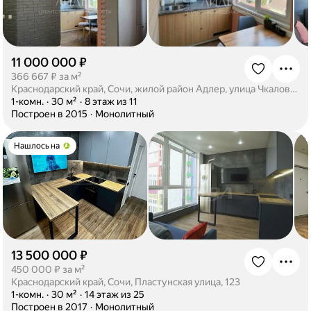
11 000 000 ₽
·
366 667 ₽ за м²
Краснодарский край, Сочи, жилой район Адлер, улица Чкалова, 13
·
1-комн.
·
30 м²
·
8 этаж из 11
·
Построен в 2015
·
Монолитный
Нашлось на
13 500 000 ₽
·
450 000 ₽ за м²
Краснодарский край, Сочи, Пластунская улица, 123
·
1-комн.
·
30 м²
·
14 этаж из 25
·
Построен в 2017
·
Монолитный