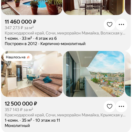
11 460 000 ₽
·
347 273 ₽ за м²
Краснодарский край, Сочи, микрорайон Мамайка, Волжская улица, 81Б
·
1-комн.
·
33 м²
·
4 этаж из 6
·
Построен в 2012
·
Кирпично-монолитный
Нашлось на
12 500 000 ₽
·
357 143 ₽ за м²
Краснодарский край, Сочи, микрорайон Мамайка, Крымская улица, 44Бс2
·
1-комн.
·
35 м²
·
10 этаж из 11
·
Монолитный