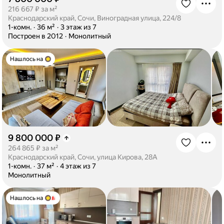
·
216 667 ₽ за м²
Краснодарский край, Сочи, Виноградная улица, 224/8
·
1-комн.
·
36 м²
·
3 этаж из 7
·
Построен в 2012
·
Монолитный
Нашлось на
9 800 000 ₽
·
264 865 ₽ за м²
Краснодарский край, Сочи, улица Кирова, 28А
·
1-комн.
·
37 м²
·
4 этаж из 7
·
Монолитный
Нашлось на