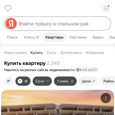
Поиск
Алиса AI
Квартиры
Картинки
Видео
Ка
Новостройки
Купить
Снять
Для бизнеса
Избранное
Купить квартиру
2 240
Нашлось на разных сайтах
недвижимости
ещё 31
1
Сочи
1 комн.
Цена
Район,