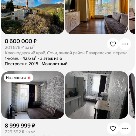
8 600 000 ₽
·
201 878 ₽ за м²
Краснодарский край, Сочи, жилой район Лазаревское, переулок Павлова, 21А
·
1-комн.
·
42,6 м²
·
3 этаж из 6
·
Построен в 2015
·
Монолитный
Нашлось на
8 999 999 ₽
·
229 592 ₽ за м²