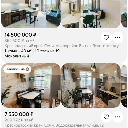
14 500 000 ₽
·
362 500 ₽ за м²
Краснодарский край, Сочи, микрорайон Бытха, Ясногорская улица, 16/7
·
1-комн.
·
40 м²
·
10 этаж из 19
·
Монолитный
Нашлось на
7 550 000 ₽
·
209 722 ₽ за м²
Краснодарский край, Сочи, Водораздельная улица, 12