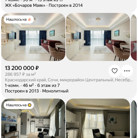
·
ЖК «Бочаров Маяк»
·
Построен в 2014
Нашлось на
13 200 000 ₽
·
286 957 ₽ за м²
Краснодарский край, Сочи, микрорайон Центральный, Несебрская улица, 14
·
1-комн.
·
46 м²
·
6 этаж из 7
·
Построен в 2013
·
Монолитный
Нашлось на