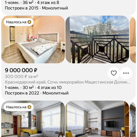
·
1-комн.
·
36 м²
·
4 этаж из 8
·
Построен в 2015
·
Монолитный
Нашлось на
9 000 000 ₽
·
300 000 ₽ за м²
Краснодарский край, Сочи, микрорайон Мацестинская Долина, Мацестинская улица, 17/1
·
1-комн.
·
30 м²
·
4 этаж из 10
·
Построен в 2022
·
Монолитный
Нашлось на