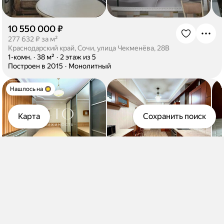
10 550 000 ₽
·
277 632 ₽ за м²
Краснодарский край, Сочи, улица Чекменёва, 28В
·
1-комн.
·
38 м²
·
2 этаж из 5
·
Построен в 2015
·
Монолитный
Нашлось на
Карта
Сохранить поиск
13 500 000 ₽
·
352 480 ₽ за м²
Краснодарский край, Сочи, микрорайон Новый Сочи, Бамбуковая улица, 44Б
·
1-комн.
·
38,3 м²
·
3 этаж из 17
·
Построен в 2013
·
Монолитный