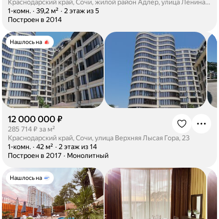
Краснодарский край, Сочи, жилой район Адлер, улица Ленина, 294Г
·
1-комн.
·
39,2 м²
·
2 этаж из 5
·
Построен в 2014
Нашлось на
12 000 000 ₽
·
285 714 ₽ за м²
Краснодарский край, Сочи, улица Верхняя Лысая Гора, 23
·
1-комн.
·
42 м²
·
2 этаж из 14
·
Построен в 2017
·
Монолитный
Нашлось на