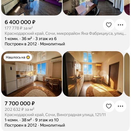
6 400 000 ₽
·
177 778 ₽ за м²
Краснодарский край, Сочи, микрорайон Яна Фабрициуса, улица Метелёва, 6/6
·
1-комн.
·
36 м²
·
3 этаж из 6
·
Построен в 2012
·
Монолитный
Нашлось на
7 700 000 ₽
·
202 632 ₽ за м²
Краснодарский край, Сочи, Виноградная улица, 121/11
·
1-комн.
·
38 м²
·
9 этаж из 10
·
Построен в 2012
·
Монолитный