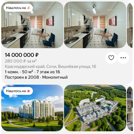
Нашлось на
14 000 000 ₽
·
280 000 ₽ за м²
Краснодарский край, Сочи, Вишнёвая улица, 16
·
1-комн.
·
50 м²
·
7 этаж из 16
·
Построен в 2008
·
Монолитный
Нашлось на