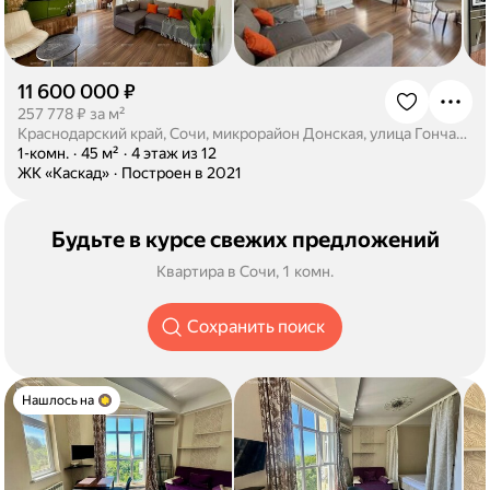
11 600 000 ₽
·
257 778 ₽ за м²
Краснодарский край, Сочи, микрорайон Донская, улица Гончарова, 3/1
·
1-комн.
·
45 м²
·
4 этаж из 12
·
ЖК «Каскад»
·
Построен в 2021
Будьте в курсе свежих предложений
Квартира в Сочи, 1 комн.
Сохранить поиск
Нашлось на