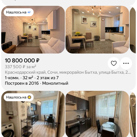
Нашлось на
10 800 000 ₽
·
337 500 ₽ за м²
Краснодарский край, Сочи, микрорайон Бытха, улица Бытха, 2Б/1
·
1-комн.
·
32 м²
·
2 этаж из 7
·
Построен в 2016
·
Монолитный
Нашлось на