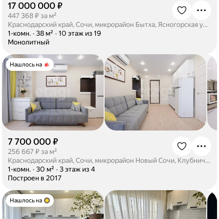
17 000 000 ₽
·
447 368 ₽ за м²
Краснодарский край, Сочи, микрорайон Бытха, Ясногорская улица, 16/7
·
1-комн.
·
38 м²
·
10 этаж из 19
·
Монолитный
Нашлось на
7 700 000 ₽
·
256 667 ₽ за м²
Краснодарский край, Сочи, микрорайон Новый Сочи, Клубничная улица, 32Е
·
1-комн.
·
30 м²
·
3 этаж из 4
·
Построен в 2017
Нашлось на