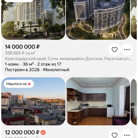
14 000 000 ₽
·
388 889 ₽ за м²
Краснодарский край, Сочи, микрорайон Донская, Пасечная улица, 63/3
·
1-комн.
·
36 м²
·
2 этаж из 17
·
Построен в 2026
·
Монолитный
Нашлось на
12 000 000 ₽