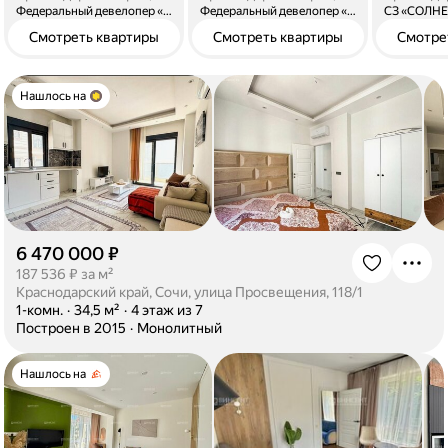
Федеральный девелопер «Неометрия»
Федеральный девелопер «Неометрия»
СЗ «СОЛН
Смотреть квартиры
Смотреть квартиры
Смотре
Нашлось на
6 470 000 ₽
·
187 536 ₽ за м²
Краснодарский край, Сочи, улица Просвещения, 118/1
·
1-комн.
·
34,5 м²
·
4 этаж из 7
·
Построен в 2015
·
Монолитный
Нашлось на