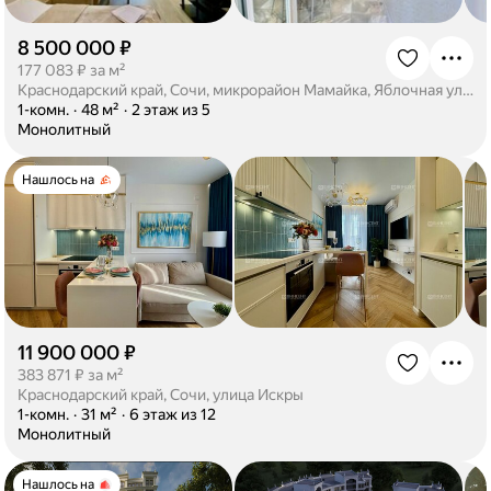
8 500 000 ₽
·
177 083 ₽ за м²
Краснодарский край, Сочи, микрорайон Мамайка, Яблочная улица, 13
·
1-комн.
·
48 м²
·
2 этаж из 5
·
Монолитный
Нашлось на
11 900 000 ₽
·
383 871 ₽ за м²
Краснодарский край, Сочи, улица Искры
·
1-комн.
·
31 м²
·
6 этаж из 12
·
Монолитный
Нашлось на