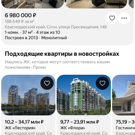
6 980 000 ₽
·
188 649 ₽ за м²
Краснодарский край, Сочи, улица Просвещения, 148
·
1-комн.
·
37 м²
·
4 этаж из 10
·
Построен в 2013
·
Монолитный
Подходящие квартиры в новостройках
Нашлись ЖК, которые могут соответствовать вашим
пожеланиям • Промо
10,2 – 34,17 млн ₽
9,77 – 23,91 млн ₽
75,19 – 
ЖК «Лестория»
ЖК «Флора»
Краснодарский край, Сочи, улица Искры, 66/10к2
Краснодарский край, Сочи, улица Иск
Краснодар