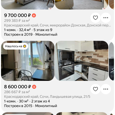
9 700 000 ₽
·
299 383 ₽ за м²
Краснодарский край, Сочи, микрорайон Донская, Донской переулок, 22Б
·
1-комн.
·
32,4 м²
·
5 этаж из 9
·
Построен в 2019
·
Монолитный
Нашлось на
8 600 000 ₽
·
286 667 ₽ за м²
Краснодарский край, Сочи, Ландышевая улица, 21/5
·
1-комн.
·
30 м²
·
2 этаж из 4
·
Построен в 2015
·
Монолитный