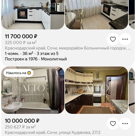
11 700 000 ₽
·
325 000 ₽ за м²
Краснодарский край, Сочи, микрорайон Больничный городок, Дагомысский переулок, 9
·
1-комн.
·
36 м²
·
3 этаж из 5
·
Построен в 1976
·
Монолитный
Нашлось на
10 000 000 ₽
·
250 627 ₽ за м²
Краснодарский край, Сочи, улица Худякова, 27/2