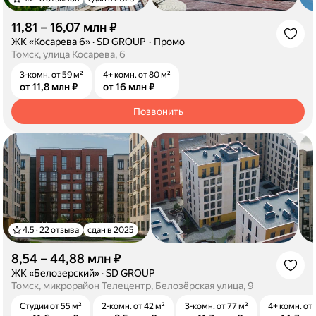
11,81 – 16,07 млн ₽
·
ЖК «Косарева 6»
·
SD GROUP
Промо
Томск, улица Косарева, 6
3-комн. от 59 м²
4+ комн. от 80 м²
от 11,8 млн ₽
от 16 млн ₽
Позвонить
4.5 · 22 отзыва
сдан в 2025
8,54 – 44,88 млн ₽
·
ЖК «Белозерский»
·
SD GROUP
Томск, микрорайон Телецентр, Белозёрская улица, 9
Студии от 55 м²
2-комн. от 42 м²
3-комн. от 77 м²
4+ комн. от 