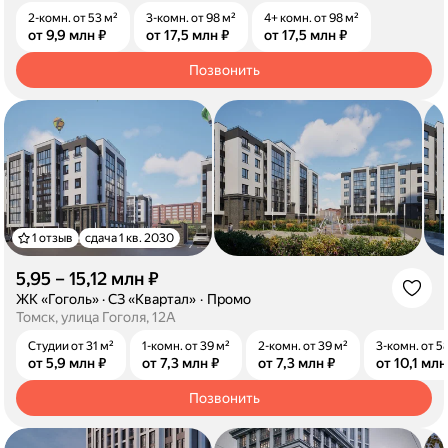
2-комн. от 53 м²
3-комн. от 98 м²
4+ комн. от 98 м²
от 9,9 млн ₽
от 17,5 млн ₽
от 17,5 млн ₽
Позвонить
1 отзыв
сдача 1 кв. 2030
5,95 – 15,12 млн ₽
·
ЖК «Гоголь»
·
СЗ «Квартал»
Промо
Томск, улица Гоголя, 12А
Студии от 31 м²
1-комн. от 39 м²
2-комн. от 39 м²
3-комн. от 5
от 5,9 млн ₽
от 7,3 млн ₽
от 7,3 млн ₽
от 10,1 млн
Позвонить