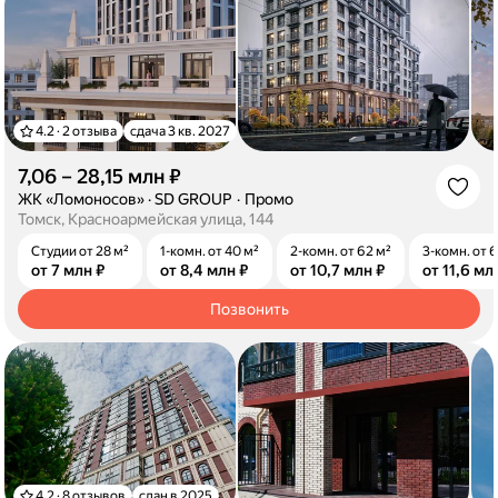
4.2 · 2 отзыва
сдача 3 кв. 2027
7,06 – 28,15 млн ₽
·
ЖК «Ломоносов»
·
SD GROUP
Промо
Томск, Красноармейская улица, 144
Студии от 28 м²
1-комн. от 40 м²
2-комн. от 62 м²
3-комн. от 
от 7 млн ₽
от 8,4 млн ₽
от 10,7 млн ₽
от 11,6 мл
Позвонить
4.2 · 8 отзывов
сдан в 2025