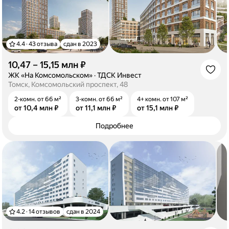
4.4 · 43 отзыва
сдан в 2023
10,47 – 15,15 млн ₽
·
ЖК «На Комсомольском»
·
ТДСК Инвест
Томск, Комсомольский проспект, 48
2-комн. от 66 м²
3-комн. от 66 м²
4+ комн. от 107 м²
от 10,4 млн ₽
от 11,1 млн ₽
от 15,1 млн ₽
Подробнее
4.2 · 14 отзывов
сдан в 2024