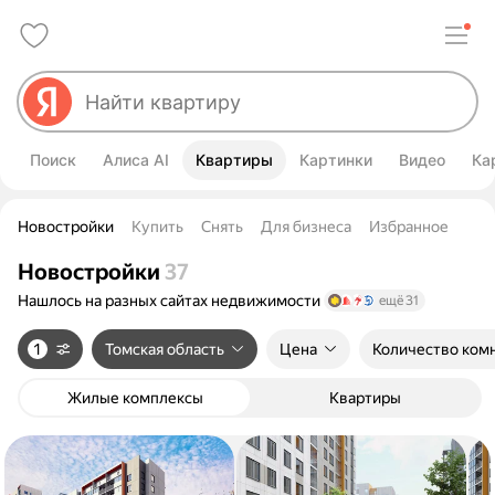
Поиск
Алиса AI
Квартиры
Картинки
Видео
Ка
Новостройки
Купить
Снять
Для бизнеса
Избранное
Новостройки
37
Нашлось на разных сайтах
недвижимости
ещё 31
1
Томская область
Цена
Количество ком
Жилые комплексы
Квартиры