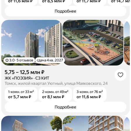
от 11,6 млн ₽
от 8,5 млн ₽
от 11,7 млн ₽
от 14,7 мл
Подробнее
3.0 · 5 отзывов
сдача 4 кв. 2027
5,75 – 12,5 млн ₽
·
ЖК «ПОЭЗИЯ»
·
СЗ КИТ
Томск, жилой квартал Уютный, улица Маяковского, 24
1-комн. от 33 м²
2-комн. от 49 м²
3-комн. от 76 м²
от 5,7 млн ₽
от 8,1 млн ₽
от 11,6 млн ₽
Подробнее