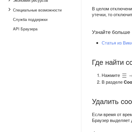
Экономия ресурсов
В целом отключени
Специальные возможности
утечки, то отключи
Служба поддержки
API Браузера
Узнайте больше
Статья из Вик
Где найти c
Нажмите
В разделе
Coo
Удалить coo
Если время от врем
Браузер выделяет д