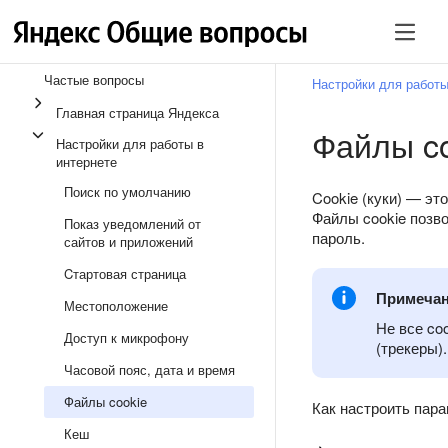
Частые вопросы
Настройки для работы
Главная страница Яндекса
Файлы co
Настройки для работы в
интернете
Поиск по умолчанию
Cookie (куки) — эт
Файлы cookie позво
Показ уведомлений от
пароль.
сайтов и приложений
Cтартовая страница
Примеча
Местоположение
Не все co
Доступ к микрофону
(трекеры).
Часовой пояс, дата и время
Файлы cookie
Как настроить пара
Кеш