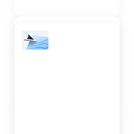
Единая перфоманс-кампания
Комплексно решайте любые перфоманс-