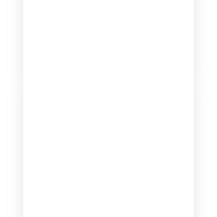
Мастер отчетов
Анализируйте ваше продвижение и
принимайте эффективные решения
по управлению кампаниями