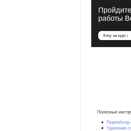
Пройдите
работы В
Хочу на курс
Полезные инстр
Переобход 
Удаление с