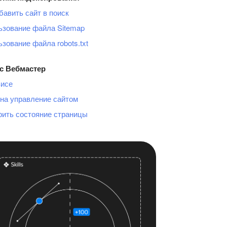
бавить сайт в поиск
ьзование файла Sitemap
зование файла robots.txt
с Вебмастер
висе
на управление сайтом
рить состояние страницы