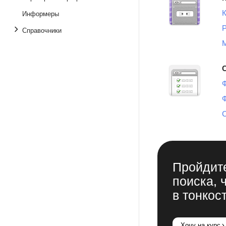
К
Информеры
Справочники
М
С
Пройдите
поиска, 
в тонкос
Хочу на курс