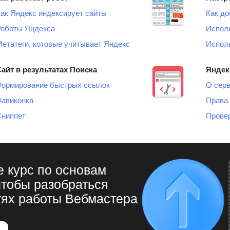
ак Яндекс индексирует сайты
Как до
Роботы Яндекса
Испол
етатеги, которые учитывает Яндекс
Исполь
айт в результатах Поиска
Яндек
Формирование быстрых ссылок
О сер
Фавиконка
Права 
Сниппет
Прове
 курс по основам
чтобы разобраться
тях работы Вебмастера