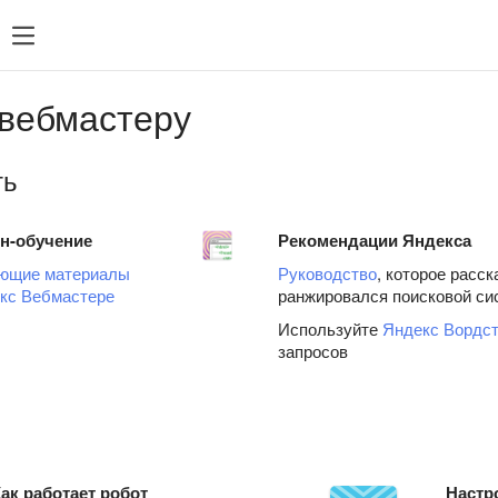
вебмастеру
ть
н-обучение
Рекомендации Яндекса
ющие материалы
Руководство
, которое расск
кс Вебмастере
ранжировался поисковой си
Используйте
Яндекс Вордст
запросов
ак работает робот
Настр