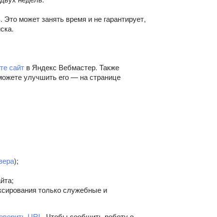
. Это может занять время и не гарантирует,
ска.
те сайт
в Яндекс Вебмастер. Также
можете улучшить его — на странице
вера
);
йта;
ксирования только служебные и
оверить URL
. Чтобы сообщить роботу о