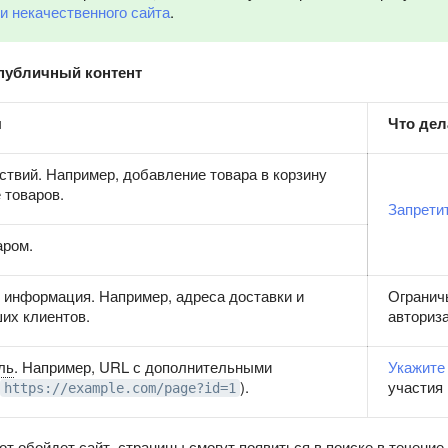
и некачественного сайта
.
епубличный контент
ы
Что дел
твий. Например, добавление товара в корзину
 товаров.
Запрети
аром.
 информация. Например, адреса доставки и
Огранич
их клиентов.
авториз
ль
. Например, URL с дополнительными
Укажите
).
участия 
https://example.com/page?id=1
бот обойдет сайт, страницы смогут появиться в поиске в течение