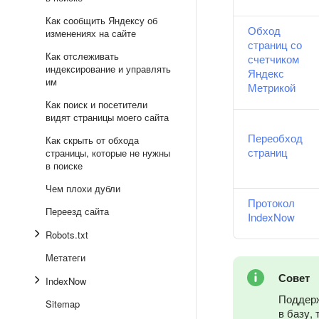
Как сообщить Яндексу об
Обход
изменениях на сайте
страниц со
Как отслеживать
счетчиком
индексирование и управлять
Яндекс
им
Метрикой
Как поиск и посетители
видят страницы моего сайта
Переобход
Как скрыть от обхода
страниц
страницы, которые не нужны
в поиске
Чем плохи дубли
Протокол
Переезд сайта
IndexNow
Robots.txt
Метатеги
Совет
IndexNow
Поддерж
Sitemap
в базу,