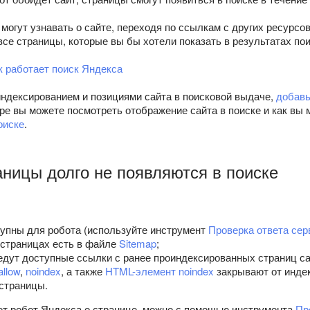
 могут узнавать о сайте, переходя по ссылкам с других ресурсов
все страницы, которые вы бы хотели показать в результатах пои
к работает поиск Яндекса
индексированием и позициями сайта в поисковой выдаче,
добавь
ре вы можете посмотреть отображение сайта в поиске и как вы 
оиске
.
ницы долго не появляются в поиске
упны для робота (используйте инструмент
Проверка ответа сер
страницах есть в файле
Sitemap
;
едут доступные ссылки с ранее проиндексированных страниц са
allow
,
noindex
, а также
HTML-элемент noindex
закрывают от инде
страницы.
ает робот Яндекса о странице, можно с помощью инструмента
Пр