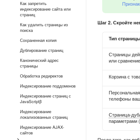
Как запретить
Признак
индексирование сайта или
страниц
Шаг 2. Скройте н
Как удалить страницы из
поиска
Тип страниц
Сохраненная копия
Дублирование страниц
Страницы дейс
Канонический адрес
или сравнение
страницы
Обработка редиректов
Корзина с тов
Индексирование поддоменов
Персональная
Индексирование страниц с
телефоны ваш
JavaScriptβ
Индексирование
Страница-дуб
локализованных страниц
параметрами (
Индексирование AJAX-
сайтов
После того, как ро