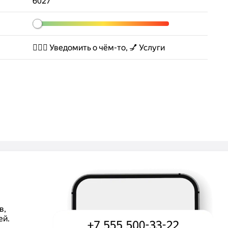
6027
🤷🏻‍♂️ Уведомить о чём-то, 💅 Услуги
в,
ей.