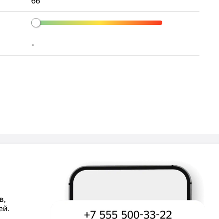
66
-
в,
ей.