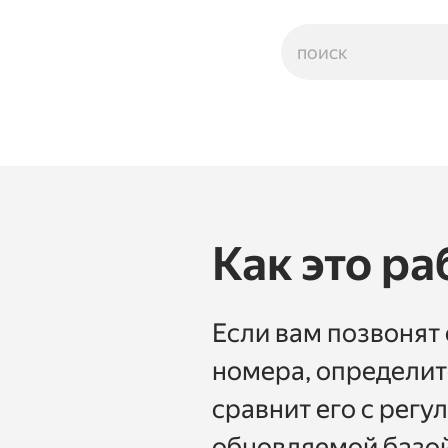
Как это ра
Если вам позвонят 
номера, определи
сравнит его с регу
обновляемой базой