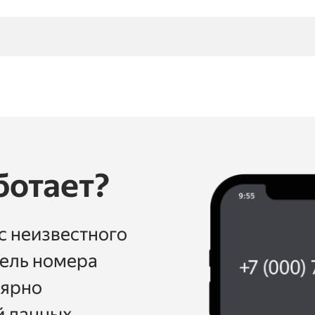
ботает?
с неизвестного
тель номера
лярно
 данных.