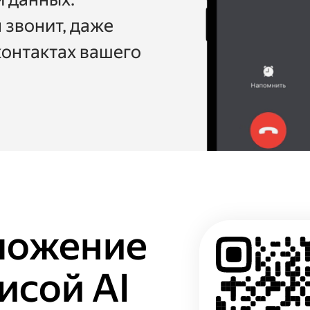
м звонит, даже
контактах вашего
ложение
исой AI