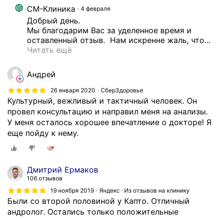
н
СМ-Клиника
4 февраля
и
Добрый день.

я
Мы благодарим Вас за уделенное время и 
м
оставленный отзыв.  Нам искренне жаль, что
…
и
Читать ещё
:
в
Андрей
а
р
26 января 2020
СберЗдоровье
Культурный, вежливый и тактичный человек. Он
и
провел консультацию и направил меня на анализы.
к
У меня осталось хорошее впечатление о докторе! Я
о
еще пойду к нему.
з
н
а
я
Дмитрий Ермаков
б
106 отзывов
о
19 ноября 2019
Яндекс · Из отзывов на клинику
л
Были со второй половиной у Капто. Отличный
е
андролог. Остались только положительные