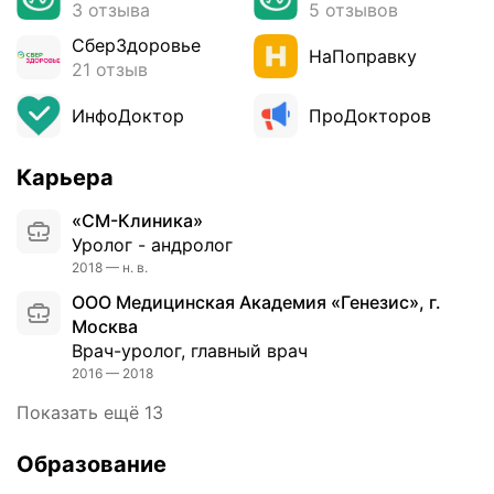
3 отзыва
5 отзывов
з
а
СберЗдоровье
НаПоправку
у
21 отзыв
м
у
ИнфоДоктор
ПроДокторов
ж
ч
Карьера
и
н
«СМ-Клиника»
и
Уролог - андролог
ж
2018 — н. в.
е
ООО Медицинская Академия «Генезис», г.
н
Москва
щ
Врач-уролог, главный врач
и
2016 — 2018
н
;
Показать ещё 13
у
с
Образование
т