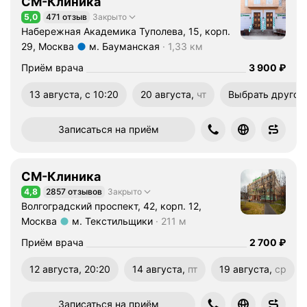
СМ-Клиника
в
5,0
471 отзыв
Закрыто
е
Рейтинг 5,0 из 5
Набережная Академика Туполева, 15, корп.
в
29, Москва
м. Бауманская
1,33 км
р
Метро м. Бауманская Расстояние 1,33 км
а
Цена
3900
Приём врача
3 900
₽
ч
13 августа, с 10:20
20 августа,
чт
Выбрать другое
а
четверг
у
р
Записаться на приём
о
л
о
СМ-Клиника
г
4,8
2857 отзывов
Закрыто
Рейтинг 4,8 из 5
а
Волгоградский проспект, 42, корп. 12,
-
Москва
м. Текстильщики
211 м
а
Метро м. Текстильщики Расстояние 211 м
Цена
2700
Приём врача
2 700
₽
н
д
12 августа, 20:20
14 августа,
пт
19 августа,
ср
р
пятница
среда
о
Записаться на приём