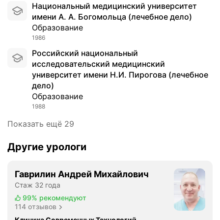
о
Национальный медицинский университет
й
имени А. А. Богомольца (лечебное дело)
ч
Образование
и
1986
в
Российский национальный
ы
исследовательский медицинский
й
университет имени Н.И. Пирогова (лечебное
к
дело)
т
Образование
е
1988
р
а
Показать ещё 29
п
и
Другие урологи
и
х
Гаврилин Андрей Михайлович
р
Стаж 32 года
о
н
99%
рекомендуют
114 отзывов
и
ч
Клиника Современных Технологий