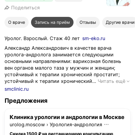
Поделиться
О враче
Запись на приём
Отзывы
Другие врачи
Уролог. Взрослый. Стаж 40 лет
sm-eko.ru
Александр Александрович в качестве врача
уролога-андролога занимается следующими
основными направлениями: варикозная болезнь
вен органов малого таза у мужчин и женщин;
устойчивый к терапии хронический простатит;
А
устойчивый к терапии хронический…
Читать ещё
л
smclinic.ru
е
Предложения
к
с
а
Клиника урологии и андрологии в Москве
н
urolog.moscow
›
Урология-андрология
д
р
Скидка 1500 ₽ на дистанционную консультацию