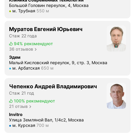
Большой Головин переулок, 4, Москва
е
Метро м. Трубная Расстояние 550 м
м. Трубная
550 м
с
к
и
Муратов Евгений Юрьевич
й
Стаж 22 года
п
94%
рекомендуют
р
36 отзывов
о
Эдем
с
Малый Кисловский переулок, 9, стр. 3, Москва
т
Метро м. Арбатская Расстояние 650 м
м. Арбатская
650 м
а
т
и
Чепенко Андрей Владимирович
т
Стаж 21 год
;
100%
рекомендуют
у
21 отзыв
с
Invitro
т
Улица Земляной Вал, 1/4с2, Москва
Метро м. Курская Расстояние 700 м
о
м. Курская
700 м
й