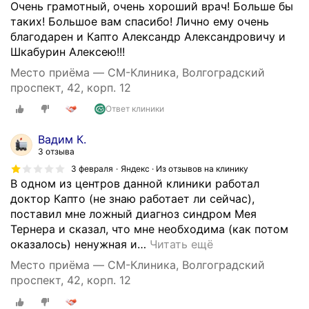
Очень грамотный, очень хороший врач! Больше бы
и
таких! Большое вам спасибо! Лично ему очень
м
благодарен и Капто Александр Александровичу и
и
Шкабурин Алексею!!!
о
с
Место приёма — СМ-Клиника, Волгоградский
н
проспект, 42, корп. 12
о
Ответ клиники
в
н
Вадим К.
ы
3 отзыва
м
3 февраля
Яндекс · Из отзывов на клинику
и
В одном из центров данной клиники работал
н
доктор Капто (не знаю работает ли сейчас),
а
поставил мне ложный диагноз синдром Мея
п
Тернера и сказал, что мне необходима (как потом
р
оказалось) ненужная и
…
Читать ещё
а
Место приёма — СМ-Клиника, Волгоградский
в
проспект, 42, корп. 12
л
е