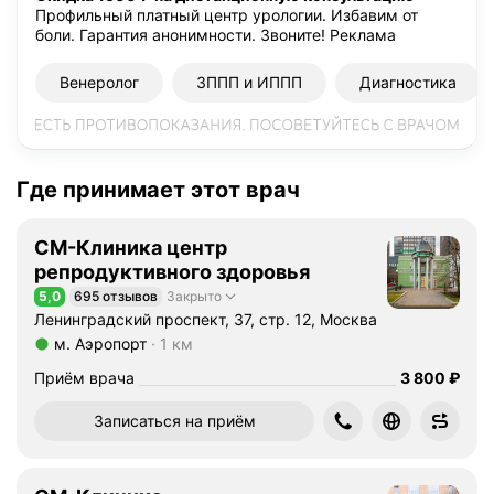
Профильный платный центр урологии. Избавим от
А
боли. Гарантия анонимности. Звоните!
Реклама
л
е
Венеролог
ЗППП и ИППП
Диагностика
к
с
а
н
Где принимает этот врач
д
р
о
СМ-Клиника центр
в
репродуктивного здоровья
и
5,0
695 отзывов
Закрыто
Рейтинг 5,0 из 5
ч
Ленинградский проспект, 37, стр. 12, Москва
в
м. Аэропорт
1 км
к
Метро м. Аэропорт Расстояние 1 км
Цена
3800
Приём врача
3 800
₽
а
ч
Записаться на приём
е
с
т