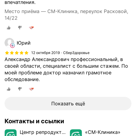
з
впечатления.
н
Место приёма — СМ-Клиника, переулок Расковой,
ь
14/22
в
е
н
о
Юрий
р
12 октября 2019
СберЗдоровье
г
Александр Александрович профессиональный, в
а
своей области, специалист с большим стажем. По
н
моей проблеме доктор назначил грамотное
о
обследование.
в
м
а
л
Показать ещё
о
г
о
Контакты и ссылки
т
Центр репродуктивного здоровья «СМ-Клиника»
«СМ-Клиника»
а