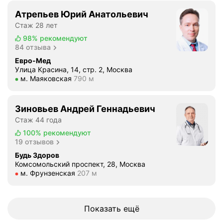
ч
Атрепьев Юрий Анатольевич
и
Стаж 28 лет
в
98%
рекомендуют
ы
84 отзыва
й
к
Евро-Мед
Улица Красина, 14, стр. 2, Москва
т
Метро м. Маяковская Расстояние 790 м
м. Маяковская
790 м
е
р
а
Зиновьев Андрей Геннадьевич
п
Стаж 44 года
и
100%
рекомендуют
и
19 отзывов
х
Будь Здоров
р
Комсомольский проспект, 28, Москва
о
Метро м. Фрунзенская Расстояние 207 м
м. Фрунзенская
207 м
н
и
ч
Показать ещё
е