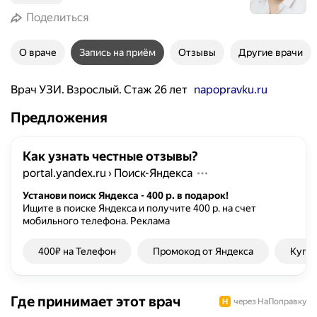
Поделиться
О враче
Запись на приём
Отзывы
Другие врачи
Врач УЗИ. Взрослый. Стаж 26 лет
napopravku.ru
Предложения
Как узнать честные отзывы?
portal.yandex.ru
›
Поиск-Яндекса
Установи поиск Яндекса - 400 р. в подарок!
Ищите в поиске Яндекса и получите 400 р. на счет
мобильного телефона.
Реклама
400₽ на Телефон
Промокод от Яндекса
Купон
Где принимает этот врач
через НаПоправку