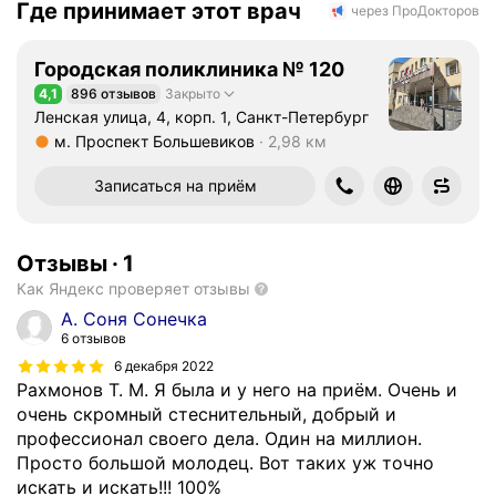
Где принимает этот врач
через ПроДокторов
Городская поликлиника № 120
4,1
896 отзывов
Закрыто
Рейтинг 4,1 из 5
Ленская улица, 4, корп. 1, Санкт-Петербург
м. Проспект Большевиков
2,98 км
Метро м. Проспект Большевиков Расстояние 2,98 км
Записаться на приём
Отзывы
·
1
Как Яндекс проверяет отзывы
А. Соня Сонечка
6 отзывов
6 декабря 2022
Рахмонов Т. М. Я была и у него на приём. Очень и
очень скромный стеснительный, добрый и
профессионал своего дела. Один на миллион.
Просто большой молодец. Вот таких уж точно
искать и искать!!! 100%