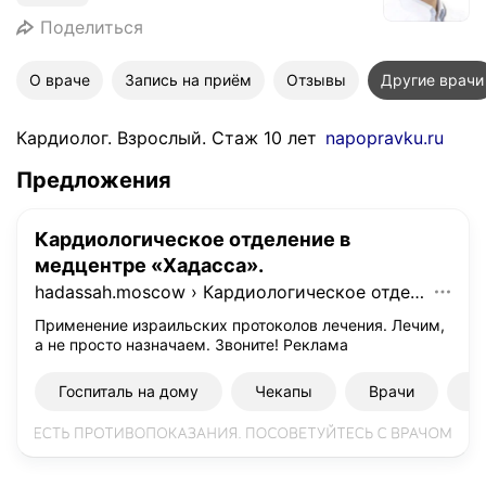
Поделиться
О враче
Запись на приём
Отзывы
Другие врачи
Кардиолог. Взрослый. Стаж 10 лет
napopravku.ru
Предложения
Кардиологическое отделение в
медцентре «Хадасса».
hadassah.moscow
›
Кардиологическое отделение в медцентре «Хадасса».
Применение израильских протоколов лечения. Лечим,
а не просто назначаем. Звоните!
Реклама
Госпиталь на дому
Чекапы
Врачи
К