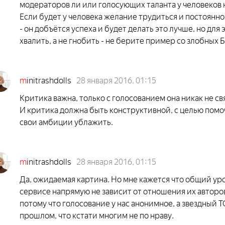
модераторов ли или голосующих таланта у человеков 
Если будет у человека желание трудиться и постоянн
- он добъётся успеха и будет делать это лучше, но для 
хвалить, а не гнобить - не берите пример со злобных 
m
initrashdolls
28 января 2016, 01:15
Критика важна, только с голосованием она никак не св
И критика должна быть конструктивной, с целью помоч
свои амбиции ублажить.
m
initrashdolls
28 января 2016, 01:15
Да, ожидаемая картина. Но мне кажется что общий ур
сервисе напрямую не зависит от отношения их авторов
потому что голосование у нас анонимное, а звездный Т
прошлом, что кстати многим не по нраву.