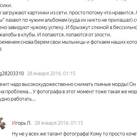
сики.
загружают картинки из сети, просто потому что нравится. 
" лазают по чужим альбомам (куда их никто не прилашал) с
но завидуют чужому успеху. И брызжут слюной в бессильно
жалобы в клубы. И лопаются, лопаются от злости.
временем снова берем свои мыльницы и фоткаем наших кото
D
g28203310
28 января 2016, 01:15
ачит надо высокохудожественно снимать пъяные морды! Он п
на проблема... У фотографа в этот момент тоже такая же мо
удно работать...
И
горь Л.
28 января 2016, 01:15
Ну не у всех же талант фотографа! Кому то просто хоч