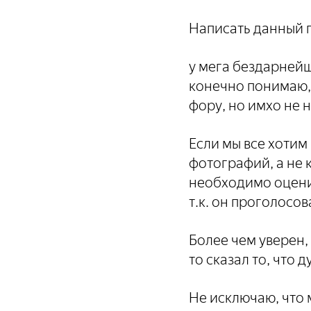
Написать данный п
у мега бездарнейш
конечно понимаю, 
фору, но имхо не н
Если мы все хотим
фотографий, а не к
необходимо оценив
т.к. он проголосова
Более чем уверен,
то сказал то, что 
Не исключаю, что 