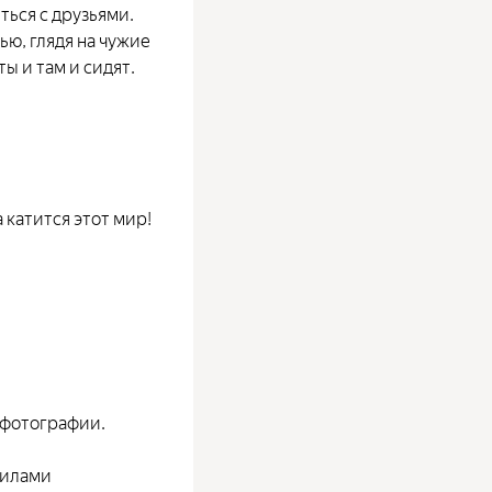
ться с друзьями.
ью, глядя на чужие
ы и там и сидят.
а катится этот мир!
 фотографии.
силами