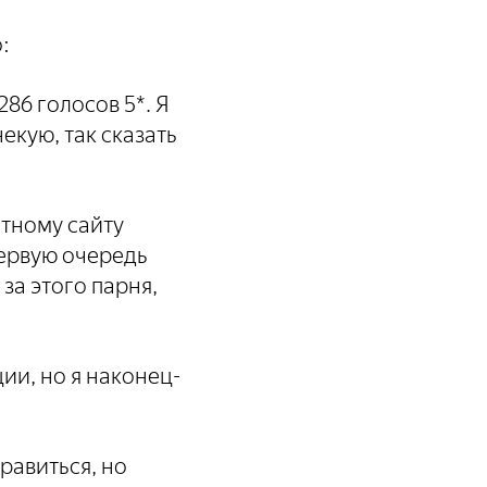
:
86 голосов 5*. Я
екую, так сказать
етному сайту
первую очередь
за этого парня,
ии, но я наконец-
равиться, но