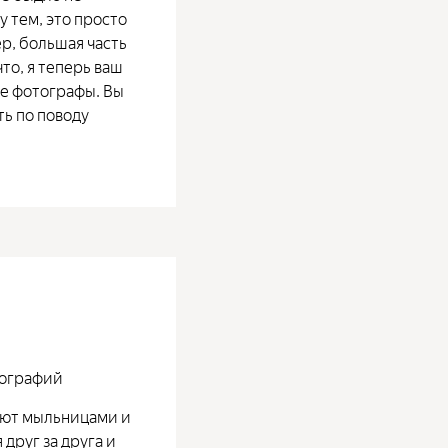
 тем, это просто
ер, большая часть
то, я теперь ваш
ые фотографы. Вы
ть по поводу
тографий
кают мыльницами и
 друг за друга и