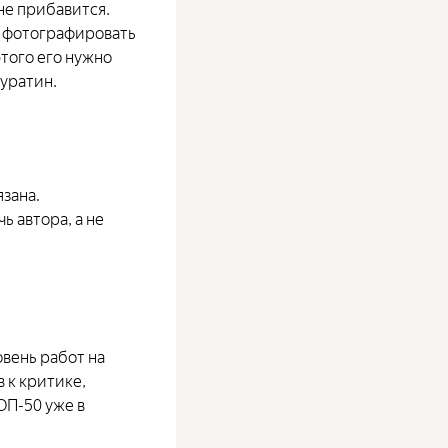
не прибавится.
о фотографировать
этого его нужно
Буратин.
язана.
ь автора, а не
овень работ на
 к критике,
ОП-50 уже в