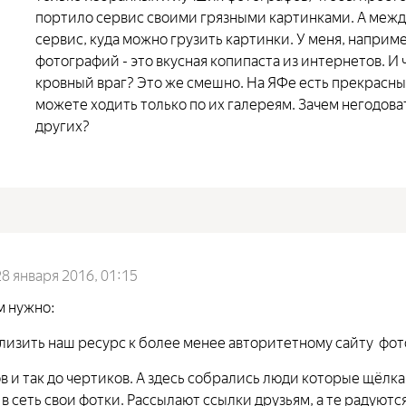
портило сервис своими грязными картинками. А между
сервис, куда можно грузить картинки. У меня, наприм
фотографий - это вкусная копипаста из интернетов. И ч
кровный враг? Это же смешно. На ЯФе есть прекрасн
можете ходить только по их галереям. Зачем негодова
других?
28 января 2016, 01:15
м нужно:
лизить наш ресурс к более менее авторитетному сайту фо
в и так до чертиков. А здесь собрались люди которые щёл
в сеть свои фотки. Рассылают ссылки друзьям, а те радуются