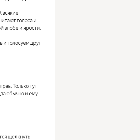
А всякие
читают голоса и
й злобе и ярости.
в и голосуем друг
рав. Только тут
рда обычно и ему
ется щёлкнуть