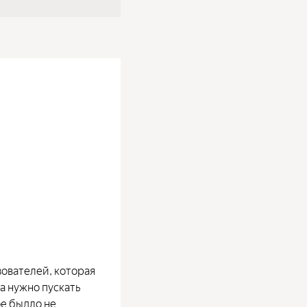
зователей, которая
да нужно пускать
ое быдло не