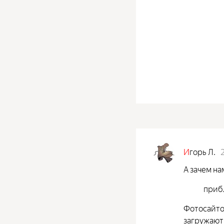
И
горь Л.
А зачем на
приб
Фотосайто
загружают 