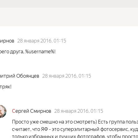
мирнов
28 января 2016, 01:15
его друга, %username%!
митрий Обоянцев
28 января 2016, 01:15
тряк!
С
ергей Смирнов
28 января 2016, 01:15
Просто уже смешно на это смотреть) Есть группа поль
считает, что ЯФ - это суперэлитарный фотосервис, ку
только избранных и лучших фотографов, чтобы прост