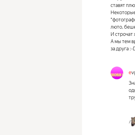
ставят плю
Некоторые 
"фотографы
люто, беше
И строчат 
А мы тем 
за друга :-
e
v
Зн
од
тр