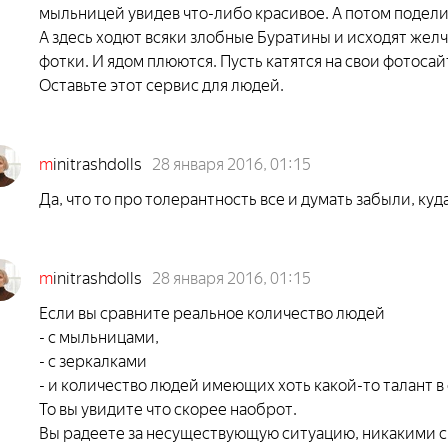
мыльницей увидев что-либо красивое. А потом подели
А здесь ходют всяки злобные Буратины и исходят желч
фотки. И ядом плюются. Пусть катятся на свои фотосайт
Оставьте этот сервис для людей.
m
initrashdolls
28 января 2016, 01:15
Да, что то про толерантность все и думать забыли, куд
m
initrashdolls
28 января 2016, 01:15
Если вы сравните реальное количество людей
- с мыльницами,
- с зеркалками
- и количество людей имеющих хоть какой-то талант в
То вы увидите что скорее наоброт.
Вы радеете за несуществующую ситуацию, никакими 