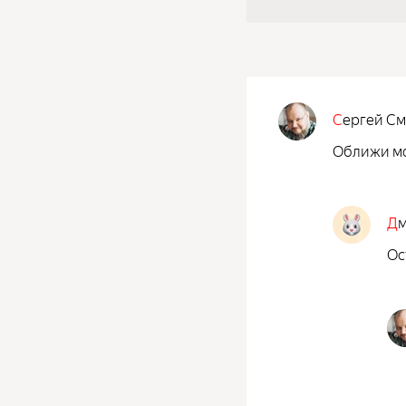
С
ергей С
Оближи мо
Д
Ос