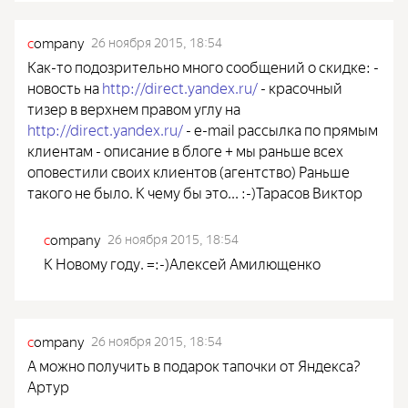
c
ompany
26 ноября 2015, 18:54
Как-то подозрительно много сообщений о скидке: -
новость на
http://direct.yandex.ru/
- красочный
тизер в верхнем правом углу на
http://direct.yandex.ru/
- e-mail рассылка по прямым
клиентам - описание в блоге + мы раньше всех
оповестили своих клиентов (агентство) Раньше
такого не было. К чему бы это... :-)Тарасов Виктор
c
ompany
26 ноября 2015, 18:54
К Новому году. =:-)Алексей Амилющенко
c
ompany
26 ноября 2015, 18:54
А можно получить в подарок тапочки от Яндекса?
Артур