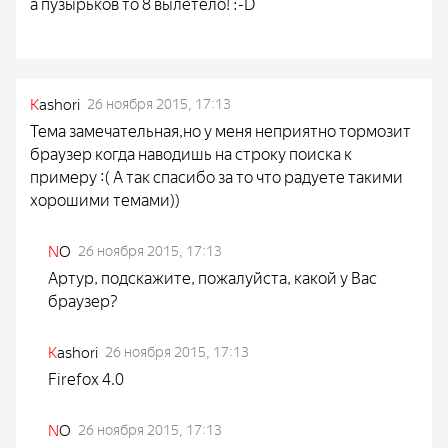
а пузырьков то 8 вылетело! :-D
K
ashori
26 ноября 2015, 17:13
Тема замечательная,но у меня неприятно тормозит
браузер когда наводишь на строку поиска к
примеру :( А так спасибо за то что радуете такими
хорошими темами))
N
O
26 ноября 2015, 17:13
Артур, подскажите, пожалуйста, какой у Вас
браузер?
K
ashori
26 ноября 2015, 17:13
Firefox 4.0
N
O
26 ноября 2015, 17:13