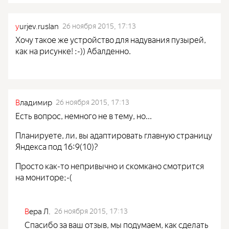
y
urjev.ruslan
26 ноября 2015, 17:13
Хочу такое же устройство для надувания пузырей,
как на рисунке! :-)) Абалденно.
В
ладимир
26 ноября 2015, 17:13
Есть вопрос, немного не в тему, но...
Планируете, ли, вы адаптировать главную страницу
Яндекса под 16:9(10)?
Просто как-то непривычно и скомкано смотрится
на мониторе;-(
В
ера Л.
26 ноября 2015, 17:13
Спасибо за ваш отзыв, мы подумаем, как сделать