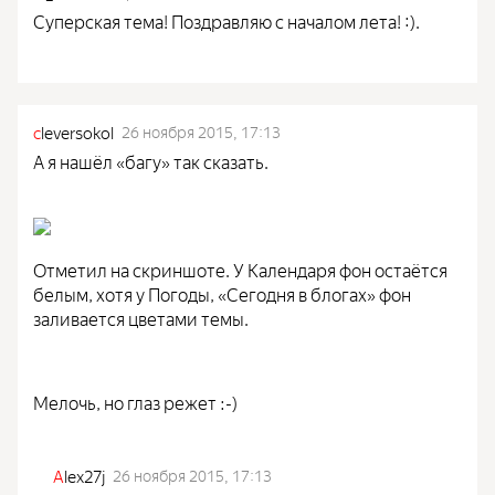
Суперская тема! Поздравляю с началом лета! :).
c
leversokol
26 ноября 2015, 17:13
А я нашёл «багу» так сказать.
Отметил на скриншоте. У Календаря фон остаётся
белым, хотя у Погоды, «Сегодня в блогах» фон
заливается цветами темы.
Мелочь, но глаз режет :-)
A
lex27j
26 ноября 2015, 17:13