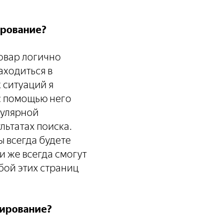
ирование?
товар логично
аходиться в
 ситуаций я
 с помощью него
пулярной
льтатах поиска.
ы всегда будете
и же всегда смогут
бой этих страниц
лирование?