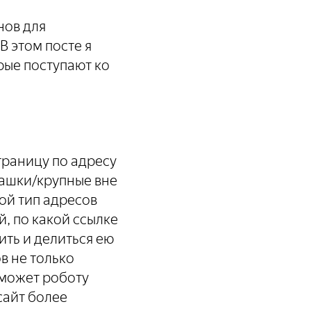
нов для
 этом посте я
рые поступают ко
траницу по адресу
машки/крупные вне
кой тип адресов
, по какой ссылке
ить и делиться ею
в не только
оможет роботу
 сайт более