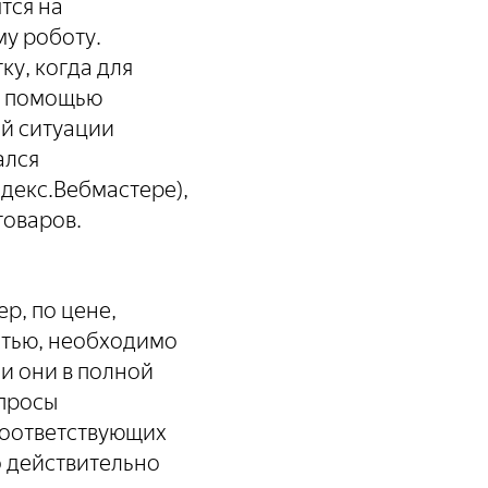
тся на
у роботу.
у, когда для
 с помощью
ой ситуации
ался
декс.Вебмастере),
товаров.
р, по цене,
стью, необходимо
ли они в полной
апросы
соответствующих
о действительно