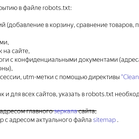
ытию в файле robots.txt:
ий (добавление в корзину, сравнение товаров, 
ми,
 на сайте,
логи с конфиденциальными документами (адреса
ны),
 сессии, utm-метки с помощью директивы
"Clea
 и для всех сайтов, указать в robots.txt необхо
с адресом главного
зеркала
сайта,
ap с адресом актуального файла
sitemap
.