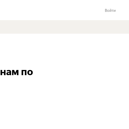
Войти
инам по