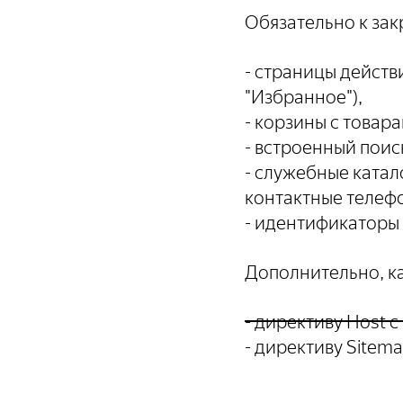
Обязательно к закр
- страницы действ
"Избранное"),
- корзины с товара
- встроенный поиск
- служебные ката
контактные телефо
- идентификаторы
Дополнительно, как
- директиву Host 
- директиву Sitem