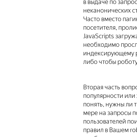
в выдаче по запро
неканонических с
Часто вместо паги
посетителя, прол
JavaScripts загру
необходимо просле
индексирующему р
либо чтобы роботу
Вторая часть вопр
популярности или 
понять, нужны ли 
мере на запросы п
пользователей по
правил в Вашем ro