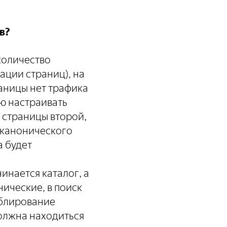
в?
количество
ации страниц), на
раницы нет трафика
ую настраивать
ь страницы второй,
 канонического
а будет
инается каталог, а
ические, в поиск
ублирование
должна находиться