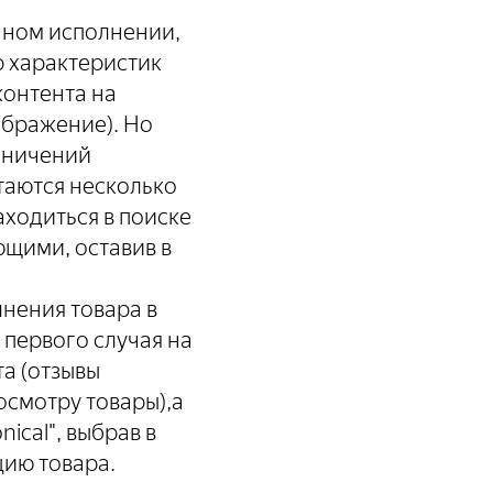
ичном исполнении,
р характеристик
контента на
ображение). Но
раничений
таются несколько
аходиться в поиске
ющими, оставив в
лнения товара в
 первого случая на
а (отзывы
осмотру товары),а
ical", выбрав в
ию товара.