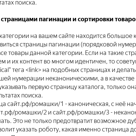
татах поиска.
 страницами пагинации и сортировки товаро
 категории на вашем сайте находится большое 
явиться страницы пагинации (порядковой нумер
се товары данной категории. Если на такие ст
ем и их контент во многом идентичен, то совет
ical" тега <link> на подобных страницах и делат
йшей нумерации неканоническими, а в качестве
 указывать первую страницу каталога, только он
льтатах поиска.
а сайт.рф/ромашки/1 - каноническая, с неё нач
т.рф/ромашки/2 и сайт.рф/ромашки/3 - неканон
ать. Это не только предотвратит возможное д
зволит указать роботу, какая именно страница 