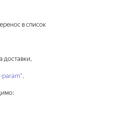
перенос в список
 доставки,
n-param"
.
димо: