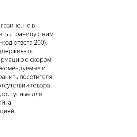
газине, но в
ить страницу с ним
код ответа 200),
оддерживать
ормацию о скором
рекомендуемые и
хранить посетителя
отсутствии товара
едоступные для
й, а
цией.