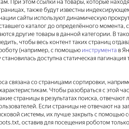
сам. При этом ссылки на товары, которые находя
траницах, также будут известны индексирующем
нации сайты используют динамическую прокрутк
иставшего каталог до определённого момента,
жаются другие товары в данной категории. В так
дить, чтобы весь контент таких страниц отдав
оботу (например, с помощью
инструмента
в Ян
 становилась доступна статическая пагинация 
оса связана со страницами сортировки, наприме
характеристикам. Чтобы разобраться с этой ча
такие страницы в результатах поиска, отвечают 
ользователей. Если страницы не отвечают на з
исковой системы, их лучше закрыть с помощью 
bots.txt, оставив для посещения роботом тольк