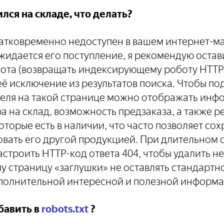
лся на складе, что делать?
ратковременно недоступен в вашем интернет-ма
идается его поступление, я рекомендую остав
ота (возвращать индексирующему роботу HTTP-
её исключение из результатов поиска. Чтобы п
теля на такой странице можно отображать инф
а на склад, возможность предзаказа, а также 
оторые есть в наличии, что часто позволяет со
овать его другой продукцией. При длительном 
астроить HTTP-код ответа 404, чтобы удалить н
му страницу «заглушки» не оставлять стандартно
полнительной интересной и полезной информа
бавить в
robots.txt
?