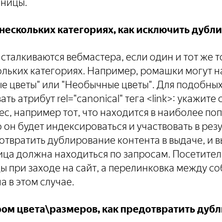
ницы.
нескольких категориях, как исключить дубл
 сталкиваются вебмастера, если один и тот же 
ольких категориях. Например, ромашки могут н
е цветы" или "Необычные цветы". Для подобных
ть атрибут rel="canonical" тега <link>: укажите
с, например тот, что находится в наиболее по
 он будет индексироваться и участвовать в резу
отвратить дублирование контента в выдаче, и в
ница должна находиться по запросам. Посетител
ы при заходе на сайт, а перелинковка между со
а в этом случае.
ром цвета\размеров, как предотвратить дуб