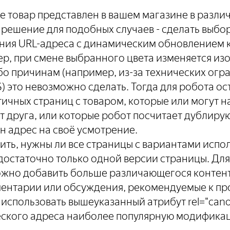
же товар представлен в вашем магазине в разл
решение для подобных случаев - сделать выбо
ения URL-адреса с динамическим обновлением 
р, при смене выбранного цвета изменяется из
бо причинам (например, из-за технических ог
 это невозможно сделать. Тогда для робота ос
ичных страниц с товаром, которые или могут н
т друга, или которые робот посчитает дублиру
н адрес на своё усмотрение.
ить, нужны ли все страницы с вариантами испо
 достаточно только одной версии страницы. Для
ожно добавить больше различающегося контент
ментарии или обсуждения, рекомендуемые к пр
 использовать вышеуказанный атрибут rel="canon
еского адреса наиболее популярную модификац