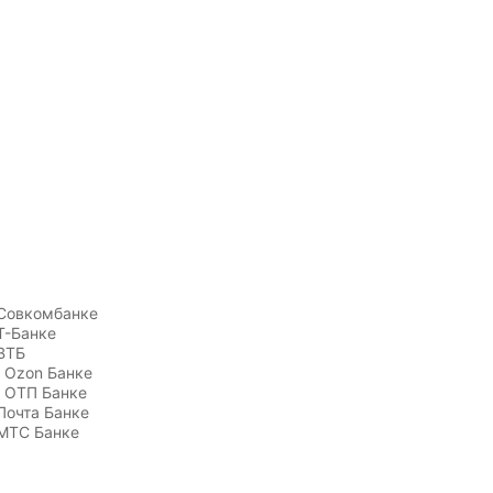
Совкомбанке
Т-Банке
ВТБ
 Ozon Банке
 ОТП Банке
Почта Банке
МТС Банке