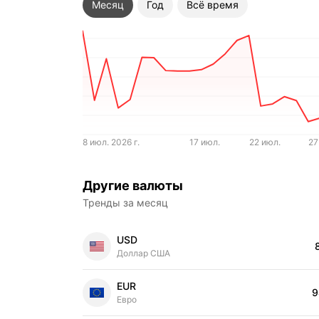
Месяц
Год
Всё время
8 июл. 2026 г.
17 июл.
22 июл.
27
Другие валюты
Тренды за месяц
USD
Цена
Доллар США
EUR
9
Цена
Евро