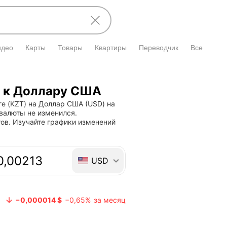
идео
Карты
Товары
Квартиры
Переводчик
Все
е к Доллару США
е (KZT) на Доллар США (USD) на
 валюты не изменился.
ов. Изучайте графики изменений
 валют
USD
−0,000014 $
−0,65%
за месяц
Курс валюты опустился на −0,000014 $
Курс валюты о