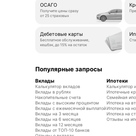
ОСАГО
Кр
Получите цены сразу
Пре
от 25 страховых
Дебетовые карты
Ип
Бесплатное обслуживание,
Ста
кешбэк, до 15% на остаток
Популярные запросы
Вклады
Ипотеки
Калькулятор вкладов
Калькулятор 
Вклады в рублях
Ипотечные к
Накопительные счета
Семейная ипо
Вклады с высоким процентом
Ипотека на в
Вклады с ежемесячной выплатой
Ипотека на н
Вклады на 3 месяца
Ипотека на с
Вклады на 6 месяцев
Отзывы на ип
Вклады на 12 месяцев
Вклады от ТОП-10 банков
Отзывы о вкладах