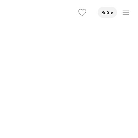
Войти
пустился на −0,65%