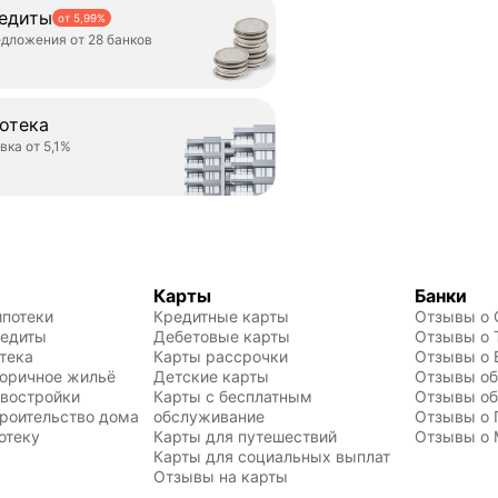
едиты
от 5,99%
дложения от 28 банков
отека
вка от 5,1%
Карты
Банки
ипотеки
Кредитные карты
Отзывы о 
редиты
Дебетовые карты
Отзывы о 
тека
Карты рассрочки
Отзывы о 
торичное жильё
Детские карты
Отзывы об
овостройки
Карты с бесплатным 
Отзывы об
троительство дома
обслуживание
Отзывы о 
отеку
Карты для путешествий
Отзывы о 
Карты для социальных выплат
Отзывы на карты