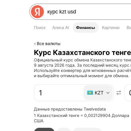
Поиск
Алиса AI
Финансы
Финансы
Картинки
В
Все валюты
Курс Казахстанского тенг
Официальный курс обмена Казахстанского тенг
9 августа 2026 года. За последний месяц курс
Используйте конвертер для мгновенных расчёт
и выбирайте оптимальный момент для обмена.
Быстрый ответ: конвертер
KZT
Данные предоставлены Twelvedata
1 Казахстанский тенге = 0,002129904 Доллара
США