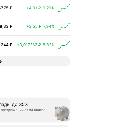
57,75 ₽
+4,91 ₽
9,29%
 выросла на 4,91 ₽
8,33 ₽
+3,55 ₽
7,94%
 выросла на 3,55 ₽
2244 ₽
+0,017232 ₽
8,32%
 выросла на 0,017232 ₽
ё
лады до 35%
 предложений от 84 банков